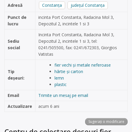
Adresă
Constanța
județul Constanța
Punct de
incinta Port Constanta, Radacina Mol 3,
lucru
Depozitul 2, incintele 1 si 3
Incinta Port Constanta, Radacina Mol 3,
Sediu
Depozitul 2, incintele 1 si 3, tel:
social
0241/505500, fax: 0241/672303, Giorgios
Vatistas
fier vechi și metale neferoase
Tip
hârtie și carton
deșeuri:
lemn
plastic
Email
Trimite un mesaj pe email
Actualizare
acum 6 ani
Sugerați o modificare
Centru de colectare deșeuri fier