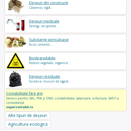
Deșeuri din construcții
Cărămizi, tiglă...
Deșeuri medicale
Seringi, recipente ...
Substanțe periculoase
Acizi, solvenți ...
Biodegradabile
Resturi vegetale, organice..
Deșeuri reziduale
Scutece, mucuri de țigară..
Contabilitate fără griji
Servicii pentru SRL, PFA și ONG: contabilitate, salarizare, e-Factura, SAF-T și
consultanță.
supercontabil.ro
Alte tipuri de deșeuri
Agricultura ecologică