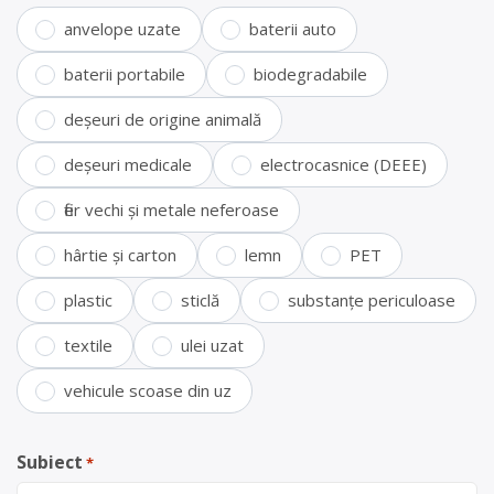
anvelope uzate
baterii auto
baterii portabile
biodegradabile
deșeuri de origine animală
deșeuri medicale
electrocasnice (DEEE)
fier vechi și metale neferoase
hârtie și carton
lemn
PET
plastic
sticlă
substanțe periculoase
textile
ulei uzat
vehicule scoase din uz
Subiect
*