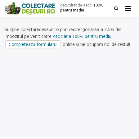
Skip
dezvoltat de asoc.
100%
to
pentru mediu
content
Susține colectaredeseuri.ro prin redirecționarea a 3,5% din
impozitul pe venit către
Asociația 100% pentru mediu
.
Completează formularul
online și ne ocupăm noi de restul!