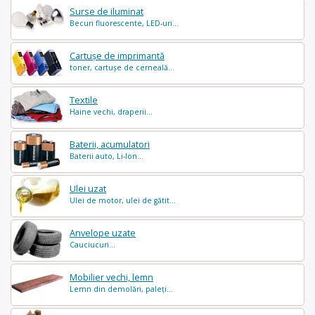
Surse de iluminat
Becuri fluorescente, LED-uri...
Cartușe de imprimantă
toner, cartușe de cerneală...
Textile
Haine vechi, draperii...
Baterii, acumulatori
Baterii auto, Li-Ion...
Ulei uzat
Ulei de motor, ulei de gătit...
Anvelope uzate
Cauciucuri...
Mobilier vechi, lemn
Lemn din demolări, paleți...