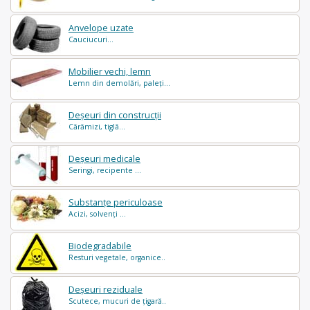
Anvelope uzate
Cauciucuri...
Mobilier vechi, lemn
Lemn din demolări, paleți...
Deșeuri din construcții
Cărămizi, tiglă...
Deșeuri medicale
Seringi, recipente ...
Substanțe periculoase
Acizi, solvenți ...
Biodegradabile
Resturi vegetale, organice..
Deșeuri reziduale
Scutece, mucuri de țigară..