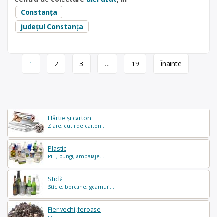
Constanța
județul Constanța
Page
1
2
3
…
19
Înainte
navigation
Hârtie și carton
Ziare, cutii de carton...
Plastic
PET, pungi, ambalaje...
Sticlă
Sticle, borcane, geamuri...
Fier vechi, feroase