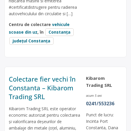
ridicarea masinii si emiterea
#certificatdistrugere pentru radierea
autovehiculului din circulatie si […]
Centru de colectare
vehicule
scoase din uz
, în
Constanța
județul Constanța
Colectare fier vechi în
Kibarom
Trading SRL
Constanta – Kibarom
Trading SRL
acum 5 ani
0241/553236
Kibarom Trading SRL este operator
Punct de lucru:
economic autorizat pentru colectarea
Incinta Port
și valorificarea deșeurilor de
Constanta, Dana
ambalaje din metale (oțel, aluminiu,