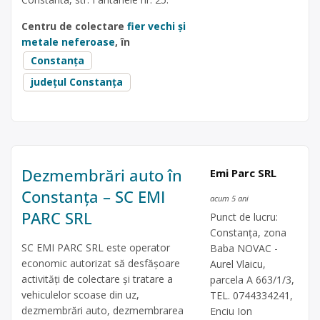
Centru de colectare
fier vechi și
metale neferoase
, în
Constanța
județul Constanța
Dezmembrări auto în
Emi Parc SRL
Constanța – SC EMI
acum 5 ani
PARC SRL
Punct de lucru:
Constanța, zona
SC EMI PARC SRL este operator
Baba NOVAC -
economic autorizat să desfăşoare
Aurel Vlaicu,
activităţi de colectare şi tratare a
parcela A 663/1/3,
vehiculelor scoase din uz,
TEL. 0744334241,
dezmembrări auto, dezmembrarea
Enciu Ion