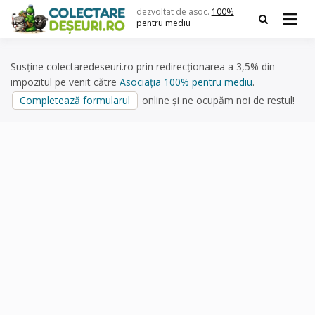
Skip
dezvoltat de asoc.
100%
to
pentru mediu
content
Susține colectaredeseuri.ro prin redirecționarea a 3,5% din
impozitul pe venit către
Asociația 100% pentru mediu
.
Completează formularul
online și ne ocupăm noi de restul!