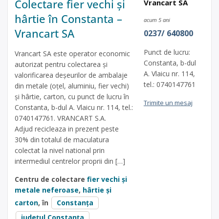
Colectare fier vechi și
Vrancart SA
hârtie în Constanta –
acum 5 ani
Vrancart SA
0237/ 640800
Punct de lucru:
Vrancart SA este operator economic
Constanta, b-dul
autorizat pentru colectarea și
A. Vlaicu nr. 114,
valorificarea deșeurilor de ambalaje
tel.: 0740147761
din metale (oțel, aluminiu, fier vechi)
și hârtie, carton, cu punct de lucru în
Trimite un mesaj
Constanta, b-dul A. Vlaicu nr. 114, tel.:
0740147761. VRANCART S.A.
Adjud recicleaza in prezent peste
30% din totalul de maculatura
colectat la nivel national prin
intermediul centrelor proprii din […]
Centru de colectare
fier vechi și
metale neferoase
,
hârtie și
carton
, în
Constanța
județul Constanța