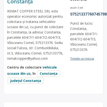
Constanța
acum 5 ani
REMAT COPPER STEEL SRL este
07521337760745798
operator economic autorizat pentru
colectara și tratarea vehiculelor
Punct de lucru:
scoase din uz, cu punct de colectare
Constanța,
în Constanța, la adresa: Constanța,
parcelele 604/7/1-
parcelele 604/7/1-604/7/2-604/7/3,
604/7/2-604/7/3,
Vlăsceanu Cornel, 075213376. Sediu
Vlăsceanu Cornel,
social:Tulcea, str. Combustibilului,
075213376
nr.3, Vlăsceanu Cornel, 0752133776,
rematcopper@yahoo.com
Trimite un mesaj
Centru de colectare
vehicule
scoase din uz
, în
Constanța
județul Constanța