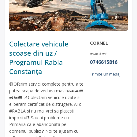
Colectare vehicule
CORNEL
scoase din uz /
acum 4 ani
Programul Rabla
0746615816
Constanța
Trimite un mesaj
🔴Oferim servici complete pentru a te
putea scapa de vechea masina🚗🚙🚛
🚜🏍🚚 📌Colectam vehicule uzate si
eliberam certificat de distrugere. Ai o
#RABLA si nu mai vrei sa platesti
impozitul❓ Sau ai probleme cu
Primaria ca e abandonata pe
domeniul public❗️❓ Noi te ajutam cu