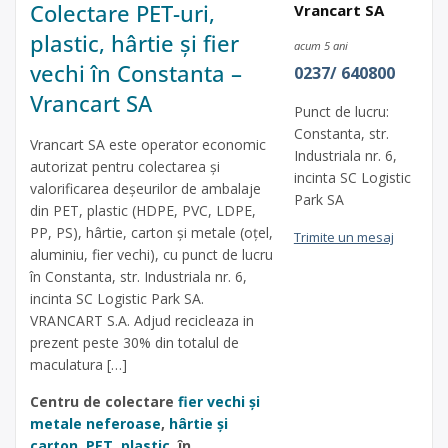
Colectare PET-uri,
Vrancart SA
plastic, hârtie și fier
acum 5 ani
vechi în Constanta –
0237/ 640800
Vrancart SA
Punct de lucru:
Constanta, str.
Vrancart SA este operator economic
Industriala nr. 6,
autorizat pentru colectarea și
incinta SC Logistic
valorificarea deșeurilor de ambalaje
Park SA
din PET, plastic (HDPE, PVC, LDPE,
PP, PS), hârtie, carton și metale (oțel,
Trimite un mesaj
aluminiu, fier vechi), cu punct de lucru
în Constanta, str. Industriala nr. 6,
incinta SC Logistic Park SA.
VRANCART S.A. Adjud recicleaza in
prezent peste 30% din totalul de
maculatura […]
Centru de colectare
fier vechi și
metale neferoase
,
hârtie și
carton
,
PET
,
plastic
, în