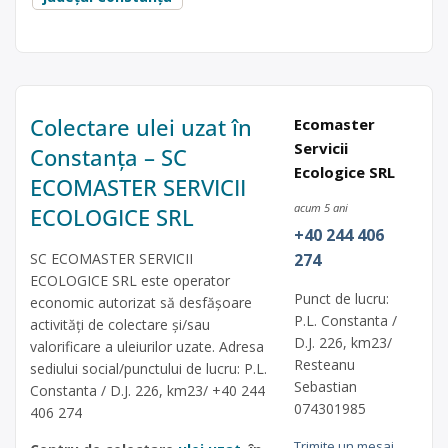
Colectare ulei uzat în
Ecomaster
Servicii
Constanța – SC
Ecologice SRL
ECOMASTER SERVICII
acum 5 ani
ECOLOGICE SRL
+40 244 406
SC ECOMASTER SERVICII
274
ECOLOGICE SRL este operator
Punct de lucru:
economic autorizat să desfăşoare
P.L. Constanta /
activităţi de colectare şi/sau
D.J. 226, km23/
valorificare a uleiurilor uzate. Adresa
Resteanu
sediului social/punctului de lucru: P.L.
Sebastian
Constanta / D.J. 226, km23/ +40 244
074301985
406 274
Trimite un mesaj