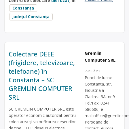
Centru de colectare
ulei uzat
, în
Constanța
județul Constanța
Colectare DEEE
Gremlin
Computer SRL
(frigidere, televizoare,
telefoane) în
acum 5 ani
Punct de lucru:
Constanța – SC
Constanța, str.
GREMLIN COMPUTER
Industriala
SRL
Cladirea 3A, nr.9
Tel/Fax: 0241
SC GREMLIN COMPUTER SRL este
586606, e-
operator economic autorizat pentru
mail:
office@gremlincom
colectarea și valorificarea deșeurilor
Persoana de
de tipe DEEE: deșeuri electrice,
contact: Aurora