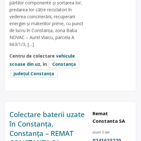
părtilor componente și sortarea lor,
predarea lor către reciclatori în
vederea coincinerării, recuperarii
energiei și materiilor prime, cu punct
de lucru în Constanța, zona Baba
NOVAC – Aurel Vlaicu, parcela A
663/1/3, […]
Centru de colectare
vehicule
scoase din uz
, în
Constanța
județul Constanța
Colectare baterii uzate
Remat
Constanta SA
în Constanța,
Constanța – REMAT
acum 5 ani
0241623220