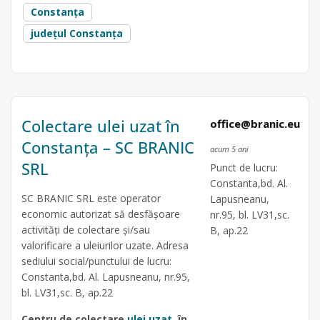
Constanța
județul Constanța
Colectare ulei uzat în
office@branic.eu
Constanța – SC BRANIC
acum 5 ani
SRL
Punct de lucru:
Constanta,bd. Al.
SC BRANIC SRL este operator
Lapusneanu,
economic autorizat să desfăşoare
nr.95, bl. LV31,sc.
activităţi de colectare şi/sau
B, ap.22
valorificare a uleiurilor uzate. Adresa
sediului social/punctului de lucru:
Constanta,bd. Al. Lapusneanu, nr.95,
bl. LV31,sc. B, ap.22
Centru de colectare
ulei uzat
, în