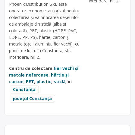
Interioara, nr. 2
Phoenix Distribution SRL este
operator economic autorizat pentru
colectarea și valorificarea deșeurilor
de ambalaje din sticlă (albă și
colorată), PET, plastic (HDPE, PVC,
LDPE, PP, PS), hârtie, carton și
metale (oțel, aluminiu, fier vechi), cu
punct de lucru în Constanta, str.
Interioara, nr. 2.
Centru de colectare
fier vechi și
metale neferoase
,
hârtie și
carton
,
PET
,
plastic
,
sticlă
, în
Constanța
județul Constanța