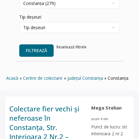
Tip deșeuri
Resetează filtrele
FILTREAZĂ
Acasă
Centre de colectare
județul Constanța
Constanța
Colectare fier vechi și
Mega Stelian
neferoase în
acum 4 ani
Constanța, Str.
Punct de lucru: str.
interioara 2 nr.2
Interioara 2 Nr.2 –