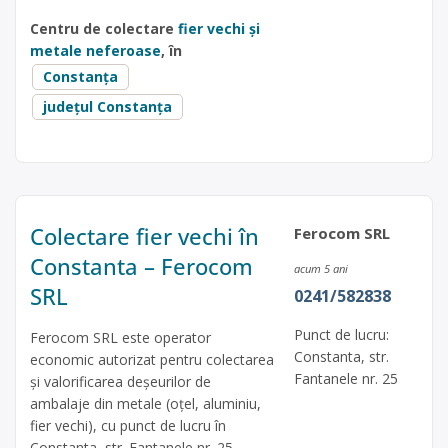
Centru de colectare
fier vechi și
metale neferoase
, în
Constanța
județul Constanța
Colectare fier vechi în
Ferocom SRL
Constanta – Ferocom
acum 5 ani
SRL
0241/582838
Punct de lucru:
Ferocom SRL este operator
Constanta, str.
economic autorizat pentru colectarea
Fantanele nr. 25
și valorificarea deșeurilor de
ambalaje din metale (oțel, aluminiu,
fier vechi), cu punct de lucru în
Constanta, str. Fantanele nr. 25.