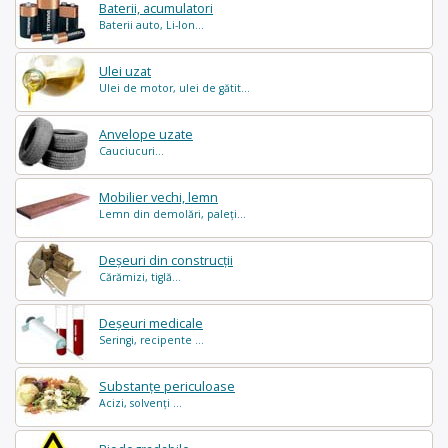
Baterii, acumulatori
Baterii auto, Li-Ion...
Ulei uzat
Ulei de motor, ulei de gătit...
Anvelope uzate
Cauciucuri...
Mobilier vechi, lemn
Lemn din demolări, paleți...
Deșeuri din construcții
Cărămizi, tiglă...
Deșeuri medicale
Seringi, recipente ...
Substanțe periculoase
Acizi, solvenți ...