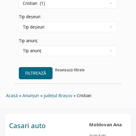
Tip deșeuri
Tip anunț
Resetează filtrele
FILTREAZĂ
Acasă
Anunțuri
județul Brașov
Cristian
Casari auto
Moldovan Ana
acum 4 ani