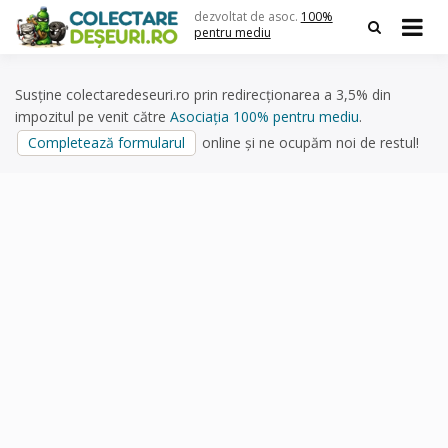
Skip
dezvoltat de asoc.
100%
to
pentru mediu
content
Susține colectaredeseuri.ro prin redirecționarea a 3,5% din
impozitul pe venit către
Asociația 100% pentru mediu
.
Completează formularul
online și ne ocupăm noi de restul!