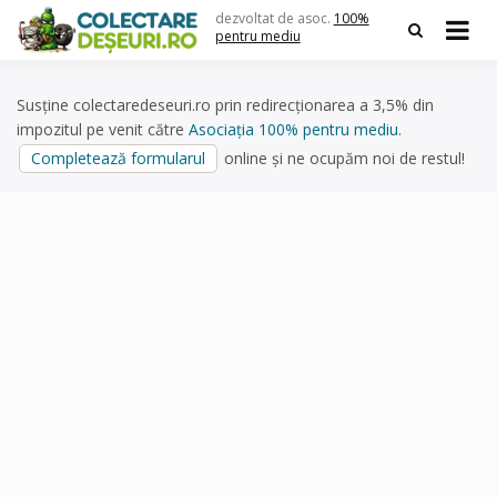
Skip
dezvoltat de asoc.
100%
to
pentru mediu
content
Susține colectaredeseuri.ro prin redirecționarea a 3,5% din
impozitul pe venit către
Asociația 100% pentru mediu
.
Completează formularul
online și ne ocupăm noi de restul!