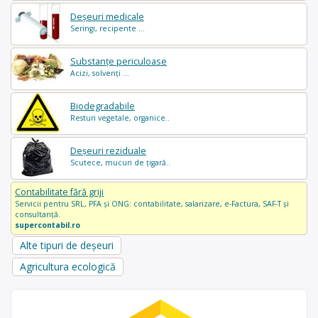
Deșeuri medicale
Seringi, recipente ...
Substanțe periculoase
Acizi, solvenți ...
Biodegradabile
Resturi vegetale, organice..
Deșeuri reziduale
Scutece, mucuri de țigară..
Contabilitate fără griji
Servicii pentru SRL, PFA și ONG: contabilitate, salarizare, e-Factura, SAF-T și
consultanță.
supercontabil.ro
Alte tipuri de deșeuri
Agricultura ecologică