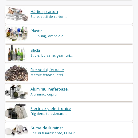
Hârtie și carton
Ziare, cutii de carton...
Plastic
PET, pungi, ambalaje...
Sticlă
Sticle, borcane, geamuri...
Fier vechi, feroase
Metale feroase, otel...
Aluminiu, neferoase...
Aluminiu, cupru...
Electrice și electronice
Frigidere, televizoare...
Surse de iluminat
Becuri fluorescente, LED-uri...