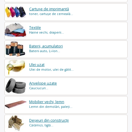
Cartușe de imprimantă
toner, cartușe de cerneală...
Textile
Haine vechi, draperii...
Baterii, acumulatori
Baterii auto, Li-Ion...
Ulei uzat
Ulei de motor, ulei de gătit...
Anvelope uzate
Cauciucuri...
Mobilier vechi, lemn
Lemn din demolări, paleți...
Deșeuri din construcții
Cărămizi, tiglă...