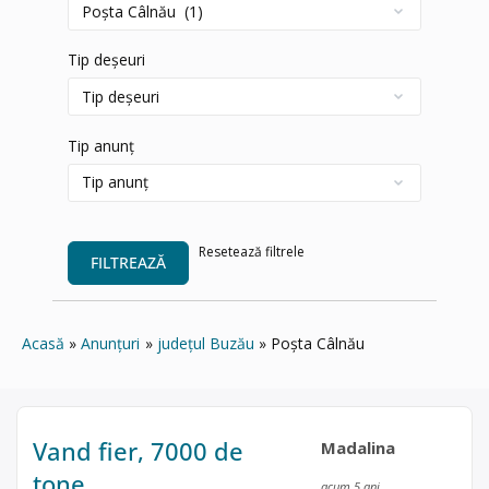
Tip deșeuri
Tip anunț
Resetează filtrele
FILTREAZĂ
Acasă
Anunțuri
județul Buzău
Poșta Câlnău
Vand fier, 7000 de
Madalina
tone
acum 5 ani