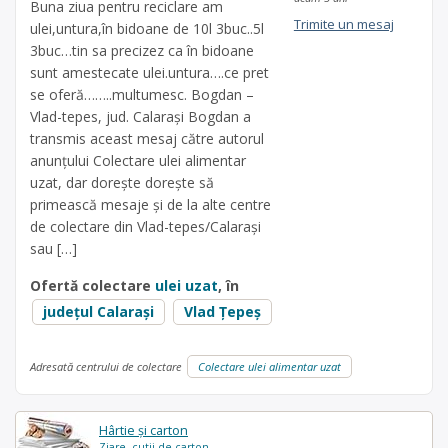
Buna ziua pentru reciclare am
Trimite un mesaj
ulei,untura,în bidoane de 10l 3buc..5l
3buc…tin sa precizez ca în bidoane
sunt amestecate ulei.untura….ce pret
se oferă……..multumesc. Bogdan –
Vlad-tepes, jud. Calarași Bogdan a
transmis aceast mesaj către autorul
anunțului Colectare ulei alimentar
uzat, dar dorește dorește să
primească mesaje și de la alte centre
de colectare din Vlad-tepes/Calarași
sau […]
Ofertă colectare
ulei uzat
, în
județul Calarași
Vlad Ţepeş
Adresată centrului de colectare
Colectare ulei alimentar uzat
Hârtie și carton
Ziare, cutii de carton...