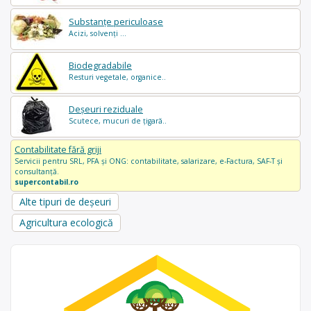
Substanțe periculoase
Acizi, solvenți ...
Biodegradabile
Resturi vegetale, organice..
Deșeuri reziduale
Scutece, mucuri de țigară..
Contabilitate fără griji
Servicii pentru SRL, PFA și ONG: contabilitate, salarizare, e-Factura, SAF-T și
consultanță.
supercontabil.ro
Alte tipuri de deșeuri
Agricultura ecologică