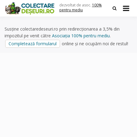
Skip
dezvoltat de asoc.
100%
to
pentru mediu
content
Susține colectaredeseuri.ro prin redirecționarea a 3,5% din
impozitul pe venit către
Asociația 100% pentru mediu
.
Completează formularul
online și ne ocupăm noi de restul!