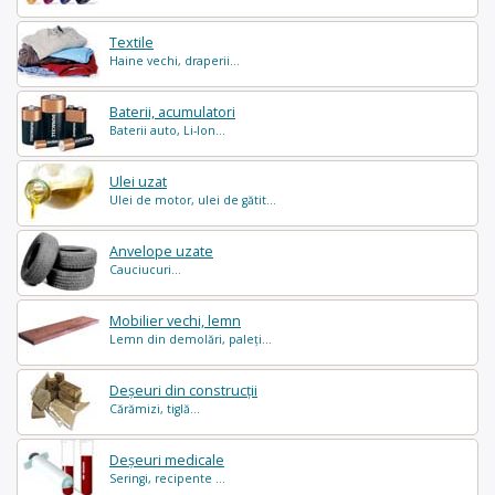
Textile
Haine vechi, draperii...
Baterii, acumulatori
Baterii auto, Li-Ion...
Ulei uzat
Ulei de motor, ulei de gătit...
Anvelope uzate
Cauciucuri...
Mobilier vechi, lemn
Lemn din demolări, paleți...
Deșeuri din construcții
Cărămizi, tiglă...
Deșeuri medicale
Seringi, recipente ...