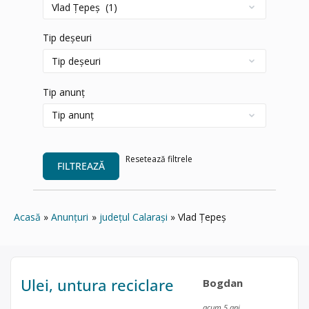
Tip deșeuri
Tip anunț
Resetează filtrele
FILTREAZĂ
Acasă
Anunțuri
județul Calarași
Vlad Ţepeş
Ulei, untura reciclare
Bogdan
acum 5 ani