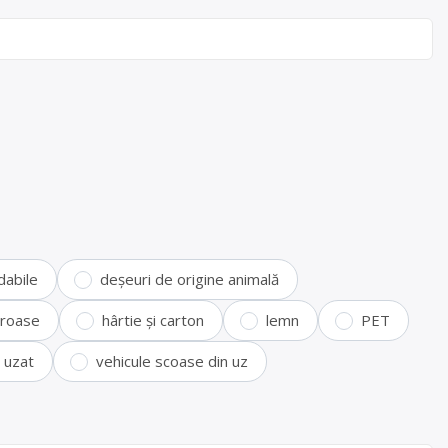
dabile
deșeuri de origine animală
feroase
hârtie și carton
lemn
PET
i uzat
vehicule scoase din uz