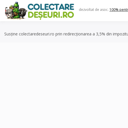
Skip
to
dezvoltat de asoc.
100% pent
content
Susține colectaredeseuri.ro prin redirecționarea a 3,5% din impozit