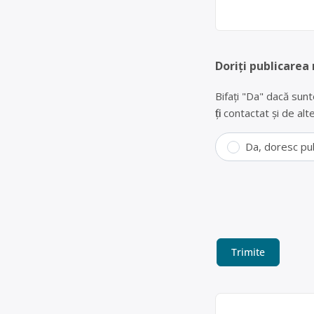
Doriți publicarea
Bifați "Da" dacă sunt
fiți contactat și de a
Da, doresc pu
Colectare ule