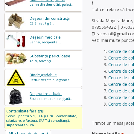
Lemn din demolări, paleți...
Tot ce trebuie să fac
Deșeuri din construcții
Strada Magura Mare, n
Cărămizi, tiglă...
0785564822 | 07603
bracos.oil@gmail.c
Deșeuri medicale
Vezi mai multe puncte
Seringi, recipente ...
Centre de col
Substanțe periculoase
Centre de col
Acizi, solvenți ...
Centre de col
Centre de col
Biodegradabile
Centre de col
Resturi vegetale, organice..
Centre de col
Centre de col
Deșeuri reziduale
Centre de col
Scutece, mucuri de țigară..
Centre de col
Contabilitate fără griji
Servicii pentru SRL, PFA și ONG: contabilitate,
salarizare, e-Factura, SAF-T și consultanță.
Trimite un mesaj acest
supercontabil.ro
Alte tipuri de deșeuri