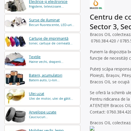
Electrice și electronice
Frigidere, televizoare...
Centru de col
Surse de iluminat
Sector 3, Sec
Becuri fluorescente, LED-uri...
Bracos OIL colectează 
Cartușe de imprimantă
0760.384.420 / 0785.
toner, cartușe de cerneală...
Punem la dispoziția be
Textile
funcție de necesități c
Haine vechi, draperii...
Puteți scăpa responsab
Ploiești, Brașov, Piteș
Baterii, acumulatori
Baterii auto, Li-Ion...
Bracos OIL se ocupă de
Se oferă la schimb ule
Ulei uzat
Pentru ridicarea de la 
Ulei de motor, ulei de gătit...
ATENȚIE!!! Bracos OIL
Contact: 0760.384.42
Anvelope uzate
Cauciucuri...
Bracos OIL colectează 
Mobilier vechi, lemn