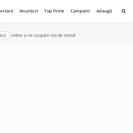
lectare
Anunțuri
Top firme
Campanii
Adaugă
rul
online și ne ocupăm noi de restul!