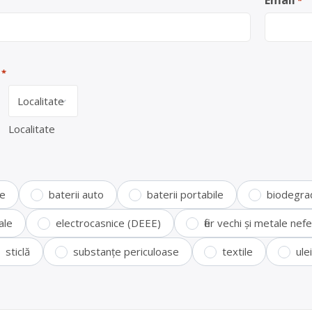
Email
*
*
Localitate
te
baterii auto
baterii portabile
biodegra
ale
electrocasnice (DEEE)
fier vechi și metale ne
sticlă
substanțe periculoase
textile
ule