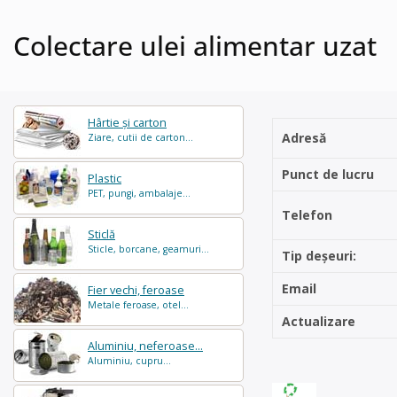
Colectare ulei alimentar uzat
Hârtie și carton
Adresă
Ziare, cutii de carton...
Punct de lucru
Plastic
PET, pungi, ambalaje...
Telefon
Sticlă
Sticle, borcane, geamuri...
Tip deșeuri:
Email
Fier vechi, feroase
Metale feroase, otel...
Actualizare
Aluminiu, neferoase...
Aluminiu, cupru...