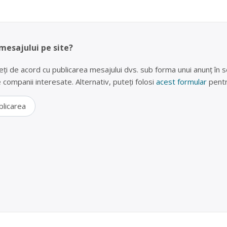
 mesajului pe site?
eți de acord cu publicarea mesajului dvs. sub forma unui anunț în se
lte companii interesate. Alternativ, puteți folosi
acest formular
pentr
blicarea
i uzat Constanța