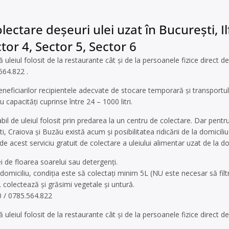
ectare deșeuri ulei uzat în București, Il
tor 4, Sector 5, Sector 6
uleiul folosit de la restaurante cât și de la persoanele fizice direct de
564.822 .
neficiarilor recipientele adecvate de stocare temporară și transportul
u capacități cuprinse între 24 – 1000 litri.
il de uleiul folosit prin predarea la un centru de colectare. Dar pentr
ti, Craiova și Buzău există acum și posibilitatea ridicării de la domiciliu 
 acest serviciu gratuit de colectare a uleiului alimentar uzat de la do
i de floarea soarelui sau detergenți.
domiciliu, condiția este să colectați minim 5L (NU este necesar să filtra
 colectează și grăsimi vegetale și untură.
0 / 0785.564.822
uleiul folosit de la restaurante cât și de la persoanele fizice direct de