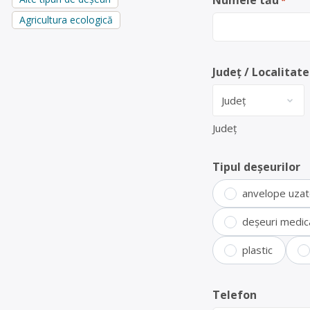
Numele tău
*
Agricultura ecologică
Județ / Localitate
Județ
Tipul deșeurilor
anvelope uza
deșeuri medic
plastic
Telefon