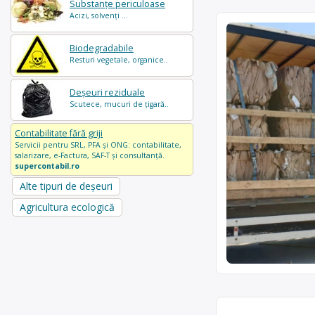
Substanțe periculoase
Acizi, solvenți ...
Biodegradabile
Resturi vegetale, organice..
Deșeuri reziduale
Scutece, mucuri de țigară..
Contabilitate fără griji
Servicii pentru SRL, PFA și ONG: contabilitate,
salarizare, e-Factura, SAF-T și consultanță.
supercontabil.ro
Alte tipuri de deșeuri
Agricultura ecologică