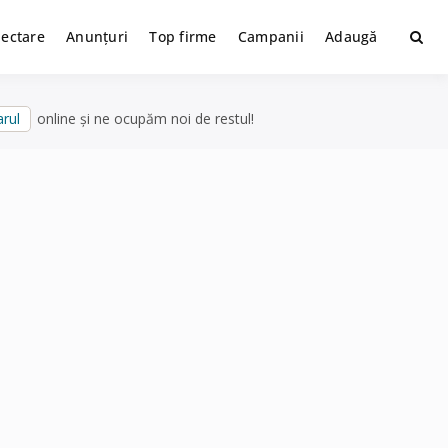
lectare
Anunțuri
Top firme
Campanii
Adaugă
rul
online și ne ocupăm noi de restul!