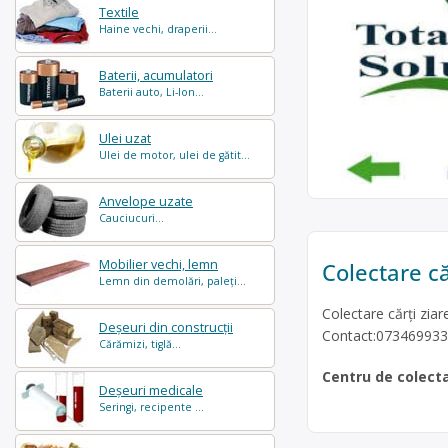
Textile
Haine vechi, draperii...
Baterii, acumulatori
Baterii auto, Li-Ion...
Ulei uzat
Ulei de motor, ulei de gătit...
Anvelope uzate
Cauciucuri...
Mobilier vechi, lemn
Colectare că
Lemn din demolări, paleți...
Colectare cărți ziar
Deșeuri din construcții
Contact:073469933
Cărămizi, tiglă...
Centru de colect
Deșeuri medicale
Seringi, recipente ...