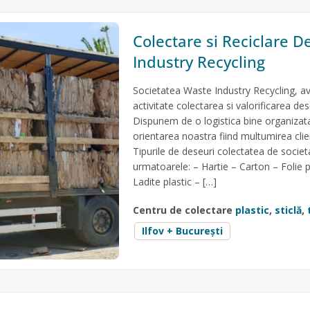
Colectare si Reciclare D
Industry Recycling
Societatea Waste Industry Recycling, a
activitate colectarea si valorificarea dese
Dispunem de o logistica bine organizata
orientarea noastra fiind multumirea client
Tipurile de deseuri colectatea de socie
urmatoarele: – Hartie – Carton – Folie pl
Ladite plastic – […]
Centru de colectare
plastic
,
sticlă
,
Ilfov + București