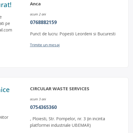
rat!
Anca
acum 2 ani
e
0768882159
ati pe
il.com
Punct de lucru: Popesti Leordeni si Bucuresti
Trimite un mesaj
nice
CIRCULAR WASTE SERVICES
acum 3 ani
0754365360
.
iitor
, Ploiesti, Str. Pompelor, nr. 3 (in incinta
platformei industriale UBEMAR)