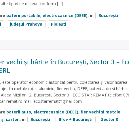
alte tipuri de deseuri conform […]
are
baterii portabile
,
electrocasnice (DEEE)
, în
București
i
județul Prahova
Ploiești
er vechi și hârtie în București, Sector 3 – Ec
 SRL
este operator economic autorizat pentru colectarea și valorificarea
je din metale (oțel, aluminiu, fier vechi), DEEE, baterii auto și hârtie,
în Aleea Mizil nr 12, Bucuresti, Sector 3 ECO STAR REMAT telefon: 07
tar-remat.ro mail:
ecostarremat@gmail.com
are
baterii auto
,
electrocasnice (DEEE)
,
fier vechi și metale
 și carton
, în
București
Ilfov + București
Sector 3