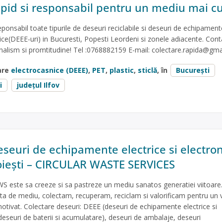
pid si responsabil pentru un mediu mai cu
eponsabil toate tipurile de deseuri reciclabile si deseuri de echipament
nice(DEEE-uri) in Bucuresti, Popesti Leordeni si zonele adiacente. Cont
nalism si promtitudine! Tel :0768882159 E-mail:
colectare.rapida@gma
are
electrocasnice (DEEE)
,
PET
,
plastic
,
sticlă
, în
București
i
județul Ilfov
eseuri de echipamente electrice si electro
Ploiești – CIRCULAR WASTE SERVICES
S este sa creeze si sa pastreze un mediu sanatos generatiei viitoare
 de mediu, colectam, recuperam, reciclam si valorificam pentru un v
 motivat. Colectare deseuri: DEEE (deseuri de echipamente electrice si
deseuri de baterii si acumulatare), deseuri de ambalaje, deseuri