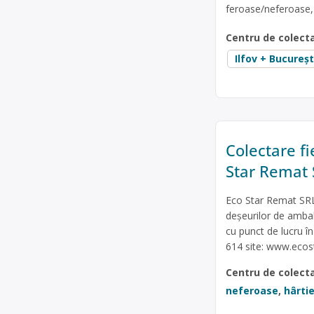
feroase/neferoase, 
Centru de colect
Ilfov + Bucureșt
Colectare fi
Star Remat
Eco Star Remat SRL 
deșeurilor de ambala
cu punct de lucru 
614 site: www.ecos
Centru de colect
neferoase
,
hârtie