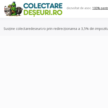
Skip
to
dezvoltat de asoc.
100% pent
content
Susține colectaredeseuri.ro prin redirecționarea a 3,5% din impozit