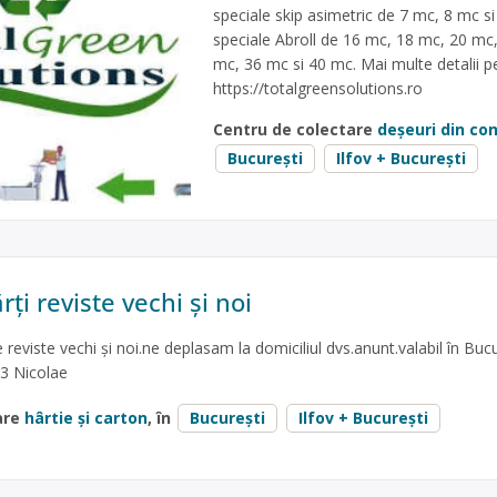
speciale skip asimetric de 7 mc, 8 mc si
speciale Abroll de 16 mc, 18 mc, 20 mc
mc, 36 mc si 40 mc. Mai multe detalii p
https://totalgreensolutions.ro
Centru de colectare
deșeuri din con
București
Ilfov + București
rți reviste vechi și noi
e reviste vechi și noi.ne deplasam la domiciliul dvs.anunt.valabil în Bucu
3 Nicolae
are
hârtie și carton
, în
București
Ilfov + București