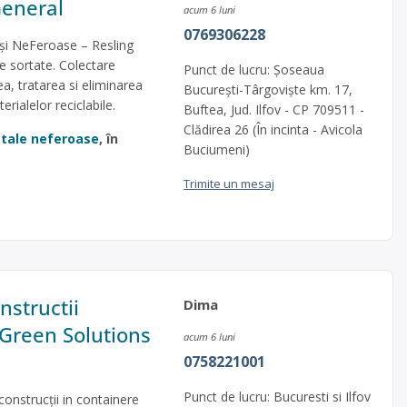
General
acum 6 luni
0769306228
 și NeFeroase – Resling
e sortate. Colectare
Punct de lucru: Șoseaua
a, tratarea si eliminarea
București-Târgoviște km. 17,
erialelor reciclabile.
Buftea, Jud. Ilfov - CP 709511 -
Clădirea 26 (În incinta - Avicola
metale neferoase
, în
Buciumeni)
Trimite un mesaj
nstructii
Dima
l Green Solutions
acum 6 luni
0758221001
Punct de lucru: Bucuresti si Ilfov
construcții in containere