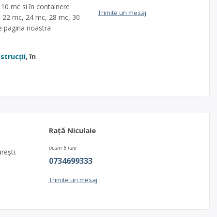
 10 mc si în containere
Trimite un mesaj
, 22 mc, 24 mc, 28 mc, 30
e pagina noastra
strucții
, în
Rață Niculaie
acum 6 luni
rești.
0734699333
Trimite un mesaj