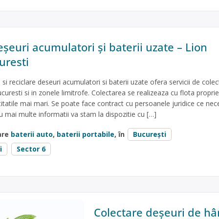
șeuri acumulatori și baterii uzate – Lion
uresti
si reciclare deseuri acumulatori si baterii uzate ofera servicii de cole
curesti si in zonele limitrofe. Colectarea se realizeaza cu flota proprie
titatile mai mari. Se poate face contract cu persoanele juridice ce nec
u mai multe informatii va stam la dispozitie cu […]
are
baterii auto
,
baterii portabile
, în
București
i
Sector 6
Colectare deșeuri de hâr