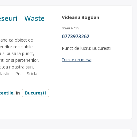
eseuri – Waste
Videanu Bogdan
acum 6 luni
0773973262
vand ca obiect de
urilor reciclabile.
Punct de lucru: Bucuresti
 si pusa la punct,
Trimite un mesaj
ilor si partenerilor.
tatea noastra sunt
astic – Pet – Sticla –
textile
, în
București