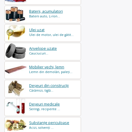
Baterii, acumulatori
Baterii auto, Li-Ion...
Ulei uzat
Ulei de motor, ulei de gătit...
Anvelope uzate
Cauciucuri...
Mobilier vechi, lemn
Lemn din demolări, paleți...
Deșeuri din construcții
Cărămizi, tiglă...
Deșeuri medicale
Seringi, recipente ...
Substanțe periculoase
Acizi, solvenți ...