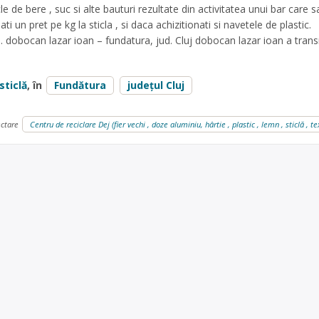
e de bere , suc si alte bauturi rezultate din activitatea unui bar care sa
i un pret pe kg la sticla , si daca achizitionati si navetele de plastic.
dobocan lazar ioan – fundatura, jud. Cluj dobocan lazar ioan a tran
sticlă
, în
Fundătura
județul Cluj
ectare
Centru de reciclare Dej (fier vechi , doze aluminiu, hârtie , plastic , lemn , sticlă , t