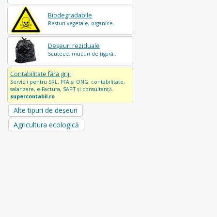
Biodegradabile
Resturi vegetale, organice..
Deșeuri reziduale
Scutece, mucuri de țigară..
Contabilitate fără griji
Servicii pentru SRL, PFA și ONG: contabilitate,
salarizare, e-Factura, SAF-T și consultanță.
supercontabil.ro
Alte tipuri de deșeuri
Agricultura ecologică