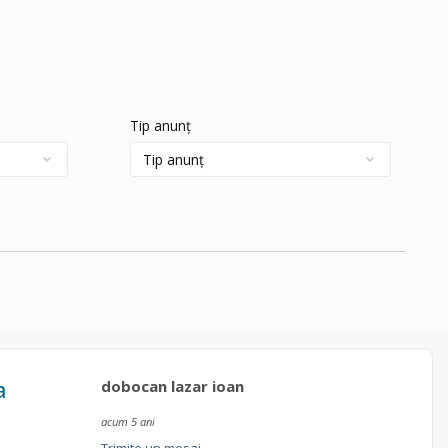
Tip anunț
a
dobocan lazar ioan
acum 5 ani