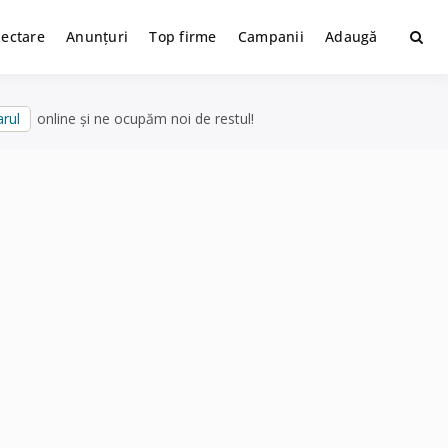
lectare
Anunțuri
Top firme
Campanii
Adaugă
rul
online și ne ocupăm noi de restul!