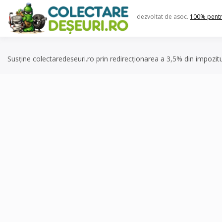
Skip
to
dezvoltat de asoc.
100% pent
content
Susține colectaredeseuri.ro prin redirecționarea a 3,5% din impozit