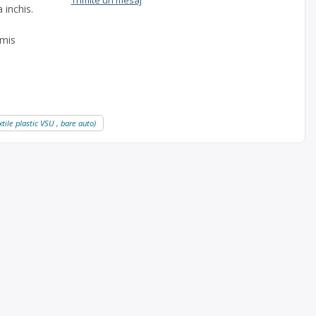
Trimite un mesaj
 inchis.
smis
extile plastic VSU , bare auto)