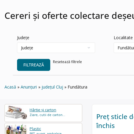
Cereri și oferte colectare deș
Județe
Localitate
Resetează filtrele
FILTREAZĂ
Acasă
Anunțuri
județul Cluj
Fundătura
Hârtie și carton
Preț sticle 
Ziare, cutii de carton...
închis
Plastic
PET, pungi, ambalaje...