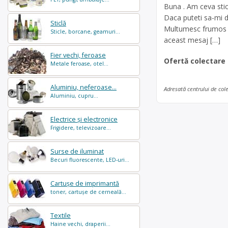
Buna . Am ceva sticl
Daca puteti sa-mi dat
Sticlă
Multumesc frumos . 
Sticle, borcane, geamuri...
aceast mesaj […]
Fier vechi, feroase
Ofertă colectare
Metale feroase, otel...
Aluminiu, neferoase...
Adresată centrului de col
Aluminiu, cupru...
Electrice și electronice
Frigidere, televizoare...
Surse de iluminat
Becuri fluorescente, LED-uri...
Cartușe de imprimantă
toner, cartușe de cerneală...
Textile
Haine vechi, draperii...