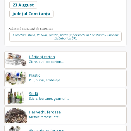
23 August
județul Constanța
Adresată centrului de colectare
Colectare sticlă, PET-uri, plastic, hârtie și fier vechi în Constanta - Phoenix
Distribution SRL
Hârtie și carton
Ziare, cutii de carton...
Plastic
PET, pungi, ambalaje...
Sticlă
Sticle, borcane, geamuri...
Fier vechi, feroase
Metale feroase, otel...
Aluminiu, neferoase...