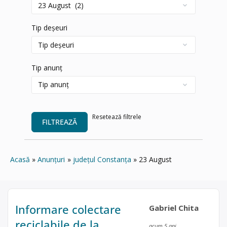
Tip deșeuri
Tip anunț
Resetează filtrele
FILTREAZĂ
Acasă
Anunțuri
județul Constanța
23 August
Informare colectare
Gabriel Chita
reciclabile de la
acum 5 ani