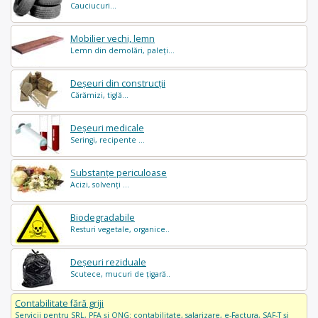
Cauciucuri...
Mobilier vechi, lemn
Lemn din demolări, paleți...
Deșeuri din construcții
Cărămizi, tiglă...
Deșeuri medicale
Seringi, recipente ...
Substanțe periculoase
Acizi, solvenți ...
Biodegradabile
Resturi vegetale, organice..
Deșeuri reziduale
Scutece, mucuri de țigară..
Contabilitate fără griji
Servicii pentru SRL, PFA și ONG: contabilitate, salarizare, e-Factura, SAF-T și