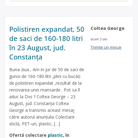
Polistiren expandat, 50
Coltea George
de saci de 160-180 litri
acum 5 ani
în 23 August, jud.
Trimite un mesaj
Constanța
Buna ziua , Am in jur de 50 de saci de
gunoi de 160-180 litri ,plini cu bucăți
de polistiren expandat ,rezultat de la
renovarea unei mansarde . Pot sa îl
aduc la Dvs ? Coltea George – 23
August, jud. Constanța Coltea
George a transmis aceast mesaj
către autorul anunțului Colectare
sticlă, PET-uri, plastic, […]
Ofertă colectare
plastic
, în