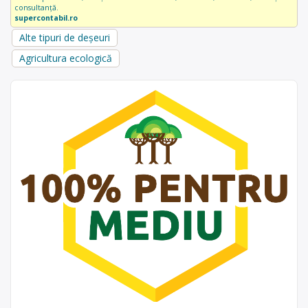
consultanță.
supercontabil.ro
Alte tipuri de deșeuri
Agricultura ecologică