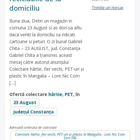
domiciliu
Trimite un mesaj
Buna ziua, Detin un magazin in
comuna 23 August si as dori sa aflu
daca veniti la domiciliu sa ridicati
cartoane si peturi. O zi buna! Gabriel
Chita – 23 AUGUST, jud. Constanța
Gabriel Chita a transmis aceast
mesaj către autorul anunțului
Colectare hârtie, fier vechi, PET-uri și
plastic în Mangalia – Lore Nic Com
[…]
Ofertă colectare
hârtie
,
PET
, în
23 August
județul Constanța
Adresată centrului de colectare
Colectare hârtie, fier vechi, PET-uri și plastic în Mangalia - Lore Nic Com
Serv SRL