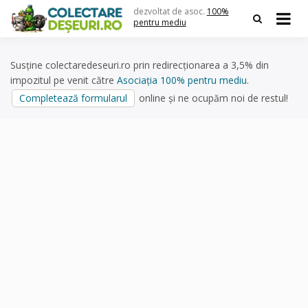
Skip
dezvoltat de asoc.
100%
to
pentru mediu
content
Susține colectaredeseuri.ro prin redirecționarea a 3,5% din
impozitul pe venit către
Asociația 100% pentru mediu
.
Completează formularul
online și ne ocupăm noi de restul!