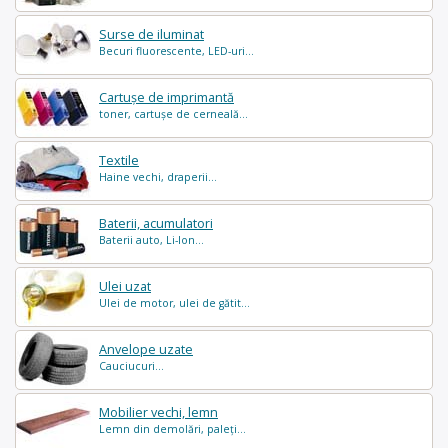
Surse de iluminat
Becuri fluorescente, LED-uri...
Cartușe de imprimantă
toner, cartușe de cerneală...
Textile
Haine vechi, draperii...
Baterii, acumulatori
Baterii auto, Li-Ion...
Ulei uzat
Ulei de motor, ulei de gătit...
Anvelope uzate
Cauciucuri...
Mobilier vechi, lemn
Lemn din demolări, paleți...