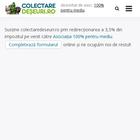
Skip
dezvoltat de asoc.
100%
to
pentru mediu
content
Susține colectaredeseuri.ro prin redirecționarea a 3,5% din
impozitul pe venit către
Asociația 100% pentru mediu
.
Completează formularul
online și ne ocupăm noi de restul!