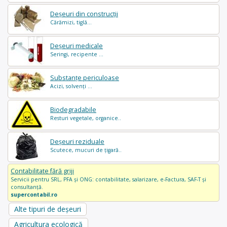
Deșeuri din construcții
Cărămizi, tiglă...
Deșeuri medicale
Seringi, recipente ...
Substanțe periculoase
Acizi, solvenți ...
Biodegradabile
Resturi vegetale, organice..
Deșeuri reziduale
Scutece, mucuri de țigară..
Contabilitate fără griji
Servicii pentru SRL, PFA și ONG: contabilitate, salarizare, e-Factura, SAF-T și
consultanță.
supercontabil.ro
Alte tipuri de deșeuri
Agricultura ecologică