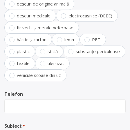
deșeuri de origine animală
deșeuri medicale
electrocasnice (DEEE)
fier vechi și metale neferoase
hârtie și carton
lemn
PET
plastic
sticlă
substanțe periculoase
textile
ulei uzat
vehicule scoase din uz
Telefon
Subiect
*