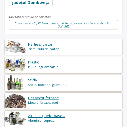
județul Dambovița
Adresată centrului de colectare
Colectare sticlă, PET-uri, plastic, hârtie și fier vechi în Targoviște - Atto
Soft SRL
Hârtie și carton
Ziare, cutii de carton...
Plastic
PET, pungi, ambalaje...
Sticlă
Sticle, borcane, geamuri...
Fier vechi, feroase
Metale feroase, otel...
Aluminiu, neferoase...
Aluminiu, cupru...