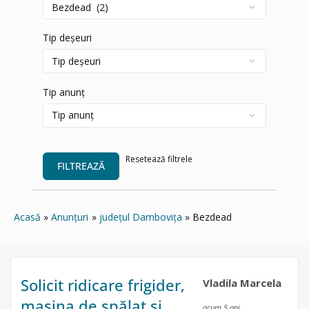
Tip deșeuri
Tip anunț
Resetează filtrele
FILTREAZĂ
Acasă
Anunțuri
județul Dambovița
Bezdead
Solicit ridicare frigider,
Vladila Marcela
masina de spălat si
acum 5 ani