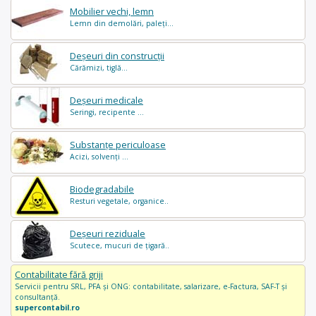
Mobilier vechi, lemn
Lemn din demolări, paleți...
Deșeuri din construcții
Cărămizi, tiglă...
Deșeuri medicale
Seringi, recipente ...
Substanțe periculoase
Acizi, solvenți ...
Biodegradabile
Resturi vegetale, organice..
Deșeuri reziduale
Scutece, mucuri de țigară..
Contabilitate fără griji
Servicii pentru SRL, PFA și ONG: contabilitate, salarizare, e-Factura, SAF-T și
consultanță.
supercontabil.ro