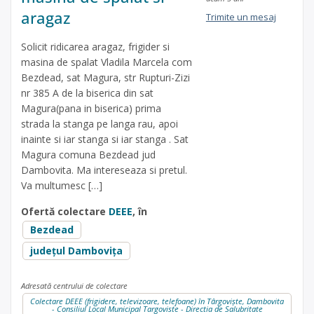
aragaz
Trimite un mesaj
Solicit ridicarea aragaz, frigider si
masina de spalat Vladila Marcela com
Bezdead, sat Magura, str Rupturi-Zizi
nr 385 A de la biserica din sat
Magura(pana in biserica) prima
strada la stanga pe langa rau, apoi
inainte si iar stanga si iar stanga . Sat
Magura comuna Bezdead jud
Dambovita. Ma intereseaza si pretul.
Va multumesc […]
Ofertă colectare
DEEE
, în
Bezdead
județul Dambovița
Adresată centrului de colectare
Colectare DEEE (frigidere, televizoare, telefoane) în Târgoviște, Dambovita
- Consiliul Local Municipal Targoviste - Directia de Salubritate