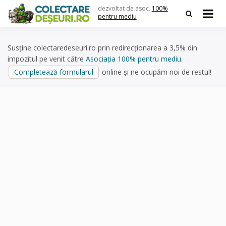
Skip
dezvoltat de asoc.
100%
to
pentru mediu
content
Susține colectaredeseuri.ro prin redirecționarea a 3,5% din
impozitul pe venit către
Asociația 100% pentru mediu
.
Completează formularul
online și ne ocupăm noi de restul!