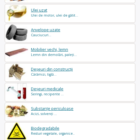
Ulei uzat
Ulei de motor, ulei de gătit...
Anvelope uzate
Cauciucuri...
Mobilier vechi, lemn
Lemn din demolări, paleți...
Deșeuri din construcții
Cărămizi, tiglă...
Deșeuri medicale
Seringi, recipente ...
Substanțe periculoase
Acizi, solvenți ...
Biodegradabile
Resturi vegetale, organice..