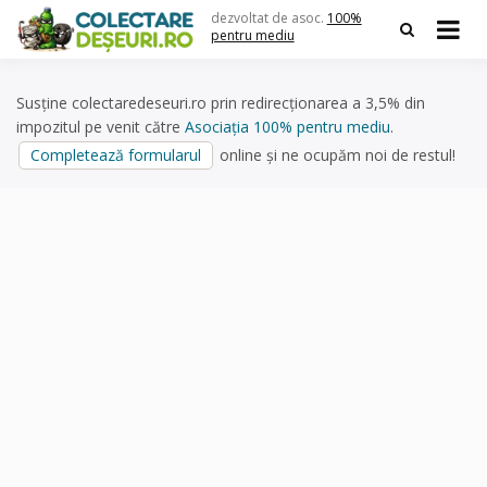
Skip
dezvoltat de asoc.
100%
to
pentru mediu
content
Susține colectaredeseuri.ro prin redirecționarea a 3,5% din
impozitul pe venit către
Asociația 100% pentru mediu
.
Completează formularul
online și ne ocupăm noi de restul!