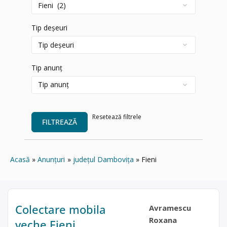
Tip deșeuri
Tip anunț
Resetează filtrele
FILTREAZĂ
Acasă
Anunțuri
județul Dambovița
Fieni
Colectare mobila
Avramescu
Roxana
veche Fieni