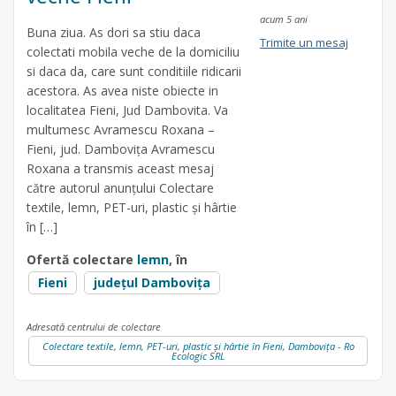
acum 5 ani
Buna ziua. As dori sa stiu daca
Trimite un mesaj
colectati mobila veche de la domiciliu
si daca da, care sunt conditiile ridicarii
acestora. As avea niste obiecte in
localitatea Fieni, Jud Dambovita. Va
multumesc Avramescu Roxana –
Fieni, jud. Dambovița Avramescu
Roxana a transmis aceast mesaj
către autorul anunțului Colectare
textile, lemn, PET-uri, plastic și hârtie
în […]
Ofertă colectare
lemn
, în
Fieni
județul Dambovița
Adresată centrului de colectare
Colectare textile, lemn, PET-uri, plastic și hârtie în Fieni, Dambovița - Ro
Ecologic SRL