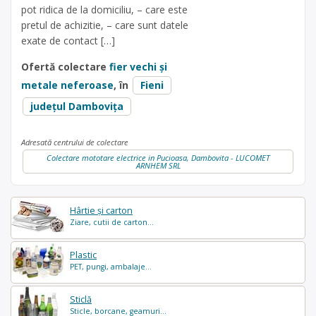
pot ridica de la domiciliu, – care este
pretul de achizitie, – care sunt datele
exate de contact […]
Ofertă colectare
fier vechi și
metale neferoase
, în
Fieni
județul Dambovița
Adresată centrului de colectare
Colectare mototare electrice in Pucioasa, Dambovita - LUCOMET
ARNHEM SRL
Hârtie și carton
Ziare, cutii de carton...
Plastic
PET, pungi, ambalaje...
Sticlă
Sticle, borcane, geamuri...