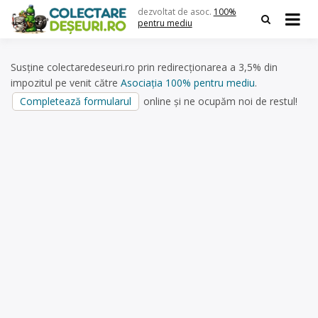
Skip
dezvoltat de asoc.
100%
to
pentru mediu
content
Susține colectaredeseuri.ro prin redirecționarea a 3,5% din
impozitul pe venit către
Asociația 100% pentru mediu
.
Completează formularul
online și ne ocupăm noi de restul!