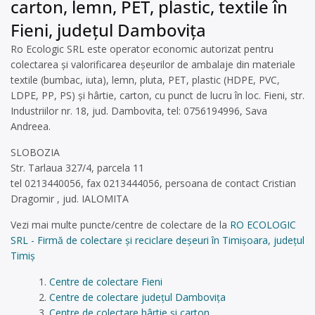
carton, lemn, PET, plastic, textile în
Fieni, județul Dambovița
Ro Ecologic SRL este operator economic autorizat pentru
colectarea și valorificarea deșeurilor de ambalaje din materiale
textile (bumbac, iuta), lemn, pluta, PET, plastic (HDPE, PVC,
LDPE, PP, PS) și hârtie, carton, cu punct de lucru în loc. Fieni, str.
Industriilor nr. 18, jud. Dambovita, tel: 0756194996, Sava
Andreea.
SLOBOZIA
Str. Tarlaua 327/4, parcela 11
tel 0213440056, fax 0213444056, persoana de contact Cristian
Dragomir , jud. IALOMITA
Vezi mai multe puncte/centre de colectare de la
RO ECOLOGIC
SRL - Firmă de colectare și reciclare deșeuri în Timișoara, județul
Timiș
Centre de colectare Fieni
Centre de colectare județul Dambovița
Centre de colectare hârtie și carton