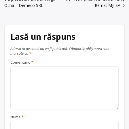
0245/611653, Maria Pastin.
în
0245/611653
Ocna – Demeco SRL
– Remat Mg SA
articole
Centru de colectare
fier vechi și
Trimite un mesaj
metale neferoase
,
hârtie și
carton
,
plastic
,
sticlă
, în
județul Dambovița
Lasă un răspuns
Târgoviște
Adresa ta de email nu va fi publicată.
Câmpurile obligatorii sunt
marcate cu
*
Comentariu
*
Nume
*