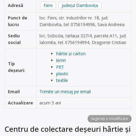
Adresă
Fieni
județul Dambovița
Punct de
loc. Fieni, str. Industriilor nr. 18, jud.
lucru
Dambovita, tel: 0756194996, Sava Andreea
Sediu
loc. Sobozia, tarlaua 327/4, parcela A11, jud.
social
Ialomita, tel: 0756194994, Dragomir Cristian
hârtie și carton
lemn
Tip
PET
deșeuri:
plastic
textile
Email
Trimite un mesaj pe email
Actualizare
acum 5 ani
Sugerați o modificare
Centru de colectare deșeuri hârtie și