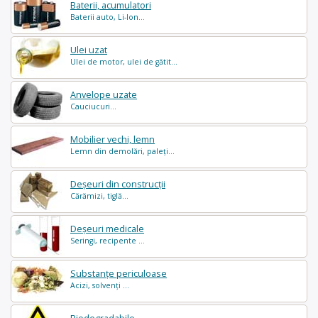
Baterii, acumulatori
Baterii auto, Li-Ion...
Ulei uzat
Ulei de motor, ulei de gătit...
Anvelope uzate
Cauciucuri...
Mobilier vechi, lemn
Lemn din demolări, paleți...
Deșeuri din construcții
Cărămizi, tiglă...
Deșeuri medicale
Seringi, recipente ...
Substanțe periculoase
Acizi, solvenți ...