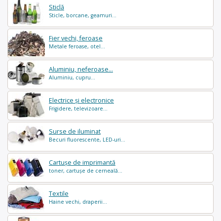
Sticlă
Sticle, borcane, geamuri...
Fier vechi, feroase
Metale feroase, otel...
Aluminiu, neferoase...
Aluminiu, cupru...
Electrice și electronice
Frigidere, televizoare...
Surse de iluminat
Becuri fluorescente, LED-uri...
Cartușe de imprimantă
toner, cartușe de cerneală...
Textile
Haine vechi, draperii...