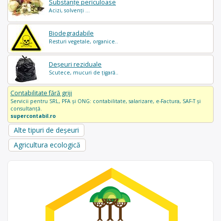
Substanțe periculoase
Acizi, solvenți ...
Biodegradabile
Resturi vegetale, organice..
Deșeuri reziduale
Scutece, mucuri de țigară..
Contabilitate fără griji
Servicii pentru SRL, PFA și ONG: contabilitate, salarizare, e-Factura, SAF-T și
consultanță.
supercontabil.ro
Alte tipuri de deșeuri
Agricultura ecologică