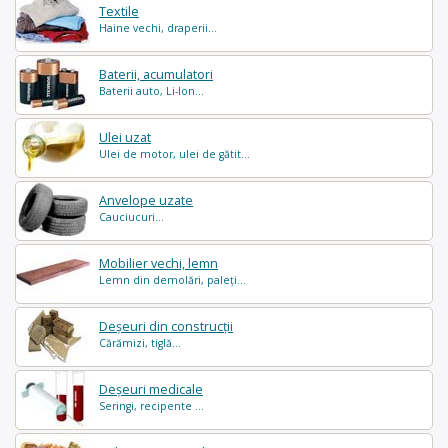
Textile
Haine vechi, draperii...
Baterii, acumulatori
Baterii auto, Li-Ion...
Ulei uzat
Ulei de motor, ulei de gătit...
Anvelope uzate
Cauciucuri...
Mobilier vechi, lemn
Lemn din demolări, paleți...
Deșeuri din construcții
Cărămizi, tiglă...
Deșeuri medicale
Seringi, recipente ...