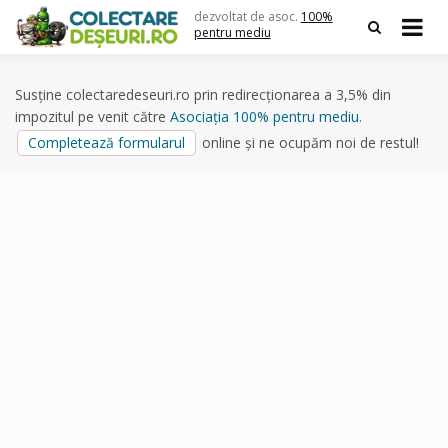
Skip
dezvoltat de asoc.
100%
to
pentru mediu
content
Susține colectaredeseuri.ro prin redirecționarea a 3,5% din
impozitul pe venit către
Asociația 100% pentru mediu
.
Completează formularul
online și ne ocupăm noi de restul!