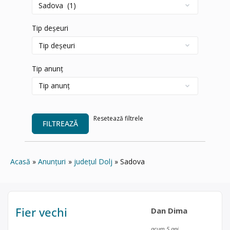
Tip deșeuri
Tip anunț
Resetează filtrele
FILTREAZĂ
Acasă
Anunțuri
județul Dolj
Sadova
Fier vechi
Dan Dima
acum 5 ani