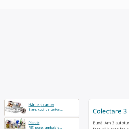
Hârtie și carton
Colectare 3
Ziare, cutii de carton...
Bună. Am 3 autotur
Plastic
PET, pungi, ambalaje...