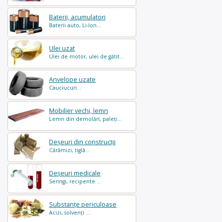
Baterii, acumulatori
Baterii auto, Li-Ion...
Ulei uzat
Ulei de motor, ulei de gătit...
Anvelope uzate
Cauciucuri...
Mobilier vechi, lemn
Lemn din demolări, paleți...
Deșeuri din construcții
Cărămizi, tiglă...
Deșeuri medicale
Seringi, recipente ...
Substanțe periculoase
Acizi, solvenți ...