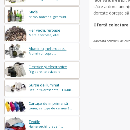
face vă luarea lor
către autorul anun
Sticlă
dorește dorește să
Sticle, borcane, geamuri...
Ofertă colectare
Fier vechi, feroase
Metale feroase, otel...
Adresată centrului de col
Aluminiu, neferoase...
Aluminiu, cupru...
Electrice și electronice
Frigidere, televizoare...
Surse de iluminat
Becuri fluorescente, LED-uri...
Cartușe de imprimantă
toner, cartușe de cerneală...
Textile
Haine vechi, draperii...