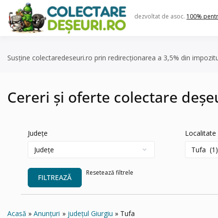
Skip
to
dezvoltat de asoc.
100% pent
content
Susține colectaredeseuri.ro prin redirecționarea a 3,5% din impozit
Cereri și oferte colectare deșe
Județe
Localitate
Resetează filtrele
FILTREAZĂ
Acasă
Anunțuri
județul Giurgiu
Tufa