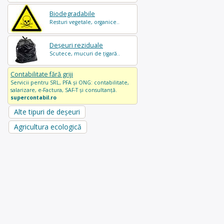
Biodegradabile
Resturi vegetale, organice..
Deșeuri reziduale
Scutece, mucuri de țigară..
Contabilitate fără griji
Servicii pentru SRL, PFA și ONG: contabilitate,
salarizare, e-Factura, SAF-T și consultanță.
supercontabil.ro
Alte tipuri de deșeuri
Agricultura ecologică