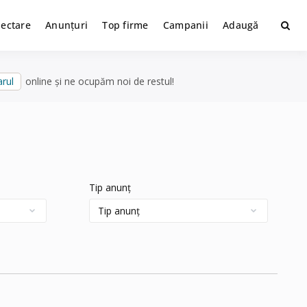
lectare
Anunțuri
Top firme
Campanii
Adaugă
rul
online și ne ocupăm noi de restul!
Tip anunț