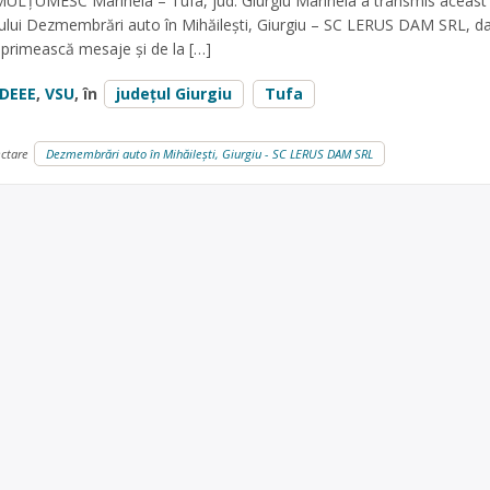
. MULȚUMESC Marinela – Tufa, jud. Giurgiu Marinela a transmis aceas
țului Dezmembrări auto în Mihăilești, Giurgiu – SC LERUS DAM SRL, d
 primească mesaje și de la […]
DEEE
,
VSU
, în
județul Giurgiu
Tufa
ectare
Dezmembrări auto în Mihăilești, Giurgiu - SC LERUS DAM SRL