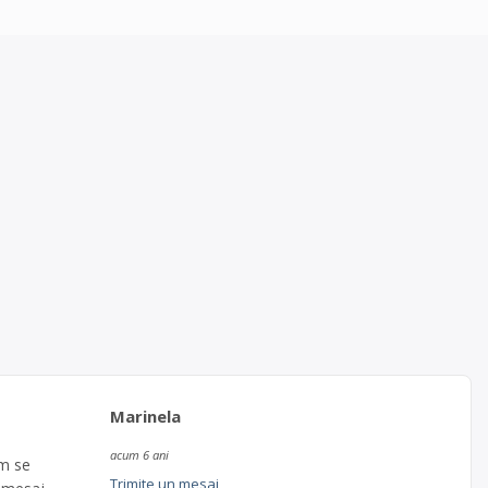
Marinela
acum 6 ani
um se
Trimite un mesaj