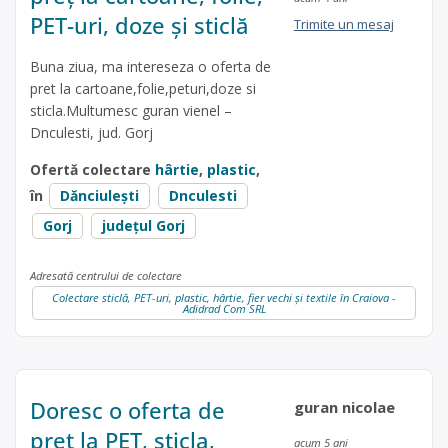
PET-uri, doze și sticlă
Trimite un mesaj
Buna ziua, ma intereseza o oferta de
pret la cartoane,folie,peturi,doze si
sticla.Multumesc guran vienel –
Dnculesti, jud. Gorj
Ofertă colectare
hârtie
,
plastic
,
în
Dănciuleşti
Dnculesti
Gorj
județul Gorj
Adresată centrului de colectare
Colectare sticlă, PET-uri, plastic, hârtie, fier vechi și textile în Craiova -
Adidrad Com SRL
Doresc o oferta de
guran nicolae
pret la PET, sticla,
acum 5 ani