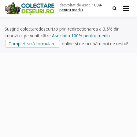
Skip
dezvoltat de asoc.
100%
to
pentru mediu
content
Susține colectaredeseuri.ro prin redirecționarea a 3,5% din
impozitul pe venit către
Asociația 100% pentru mediu
.
Completează formularul
online și ne ocupăm noi de restul!