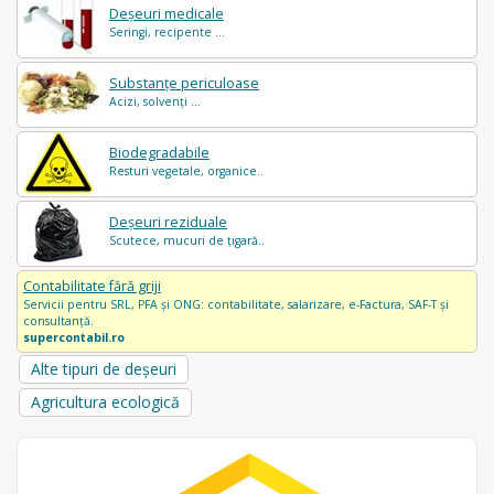
Deșeuri medicale
Seringi, recipente ...
Substanțe periculoase
Acizi, solvenți ...
Biodegradabile
Resturi vegetale, organice..
Deșeuri reziduale
Scutece, mucuri de țigară..
Contabilitate fără griji
Servicii pentru SRL, PFA și ONG: contabilitate, salarizare, e-Factura, SAF-T și
consultanță.
supercontabil.ro
Alte tipuri de deșeuri
Agricultura ecologică