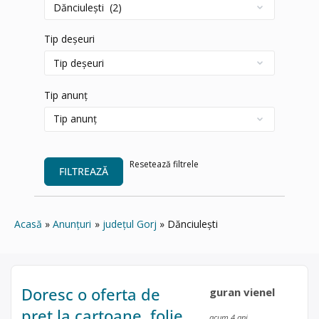
Tip deșeuri
Tip anunț
Resetează filtrele
FILTREAZĂ
Acasă
Anunțuri
județul Gorj
Dănciuleşti
Doresc o oferta de
guran vienel
preț la cartoane, folie,
acum 4 ani