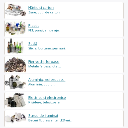
Hârtie și carton
Ziare, cutii de carton...
Plastic
PET, pungi, ambalaje...
Sticlă
Sticle, borcane, geamuri...
Fier vechi, feroase
Metale feroase, otel...
Aluminiu, neferoase...
Aluminiu, cupru...
Electrice și electronice
Frigidere, televizoare...
Surse de iluminat
Becuri fluorescente, LED-uri...