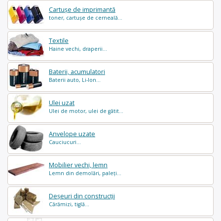
Cartușe de imprimantă
toner, cartușe de cerneală...
Textile
Haine vechi, draperii...
Baterii, acumulatori
Baterii auto, Li-Ion...
Ulei uzat
Ulei de motor, ulei de gătit...
Anvelope uzate
Cauciucuri...
Mobilier vechi, lemn
Lemn din demolări, paleți...
Deșeuri din construcții
Cărămizi, tiglă...