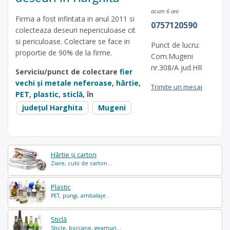
acum 6 ani
Firma a fost infintata in anul 2011 si
0757120590
colecteaza deseuri nepericuloase cit
si periculoase. Colectare se face in
Punct de lucru:
proportie de 90% de la firme.
Com.Mugeni
nr.308/A jud.HR
Serviciu/punct de colectare
fier
vechi și metale neferoase
,
hârtie
,
Trimite un mesaj
PET
,
plastic
,
sticlă
, în
județul Harghita
Mugeni
Hârtie și carton
Ziare, cutii de carton...
Plastic
PET, pungi, ambalaje...
Sticlă
Sticle, borcane, geamuri...