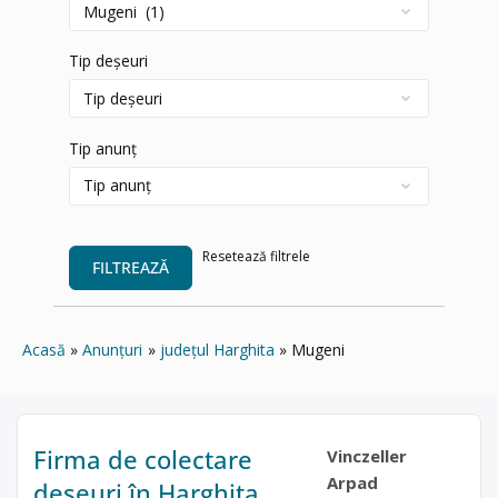
Tip deșeuri
Tip anunț
Resetează filtrele
FILTREAZĂ
Acasă
Anunțuri
județul Harghita
Mugeni
Firma de colectare
Vinczeller
Arpad
deseuri în Harghita