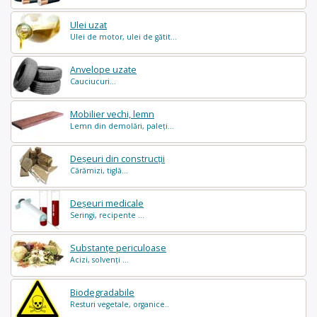
Ulei uzat
Ulei de motor, ulei de gătit...
Anvelope uzate
Cauciucuri...
Mobilier vechi, lemn
Lemn din demolări, paleți...
Deșeuri din construcții
Cărămizi, tiglă...
Deșeuri medicale
Seringi, recipente ...
Substanțe periculoase
Acizi, solvenți ...
Biodegradabile
Resturi vegetale, organice..