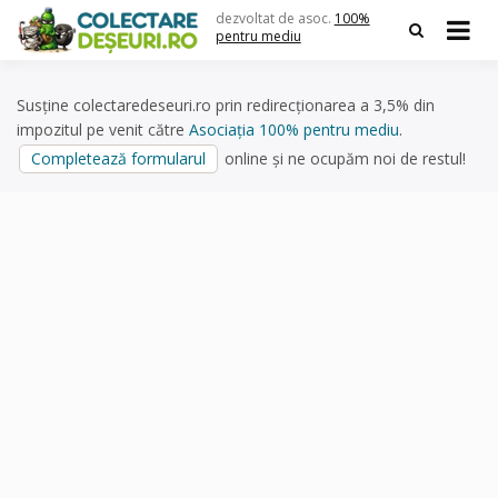
Skip
dezvoltat de asoc.
100%
to
pentru mediu
content
Susține colectaredeseuri.ro prin redirecționarea a 3,5% din
impozitul pe venit către
Asociația 100% pentru mediu
.
Completează formularul
online și ne ocupăm noi de restul!