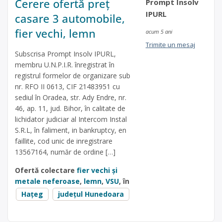
Cerere ofertă preț
Prompt Insolv
IPURL
casare 3 automobile,
fier vechi, lemn
acum 5 ani
Trimite un mesaj
Subscrisa Prompt Insolv IPURL,
membru U.N.P.I.R. înregistrat în
registrul formelor de organizare sub
nr. RFO II 0613, CIF 21483951 cu
sediul în Oradea, str. Ady Endre, nr.
46, ap. 11, jud. Bihor, în calitate de
lichidator judiciar al Intercom Instal
S.R.L, în faliment, in bankruptcy, en
faillite, cod unic de inregistrare
13567164, număr de ordine […]
Ofertă colectare
fier vechi și
metale neferoase
,
lemn
,
VSU
, în
Hațeg
județul Hunedoara