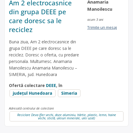
Am 2 electrocasnice
Anamaria
Manoilescu
din grupa DEEE pe
care doresc sa le
acum 3 ani
Trimite un mesaj
reciclez
Buna ziua, Am 2 electrocasnice din
grupa DEEE pe care doresc sa le
reciclez. Doresc o oferta, cu predare
personala. Multumesc. Anamaria
Manoilescu Anamaria Manoilescu –
SIMERIA, jud. Hunedoara
Ofertă colectare
DEEE
, în
județul Hunedoara
Simeria
Adresată centrului de colectare
Reciclare Deva (fier vechi, doze aluminiu, hârtie, plastic, lemn, haine
vechi, sticlă, uleiuri minerale, ulei uzat)