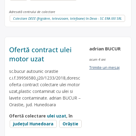
Adresată centrului de colectare
Colectare DEEE (frigidere, televizoare, telefoane) în Deva - SC ERA XXI SRL
Ofertă contract ulei
adrian BUCUR
motor uzat
acum 4 ani
Trimite un mesaj
sc.bucur autounic orastie
c.i.f.39956580,j20/1233/2018,doresc
oferta contract colectare ulei motor
uzat,plastic contaminat cu ulei si
lavete contaminate. adrian BUCUR –
Orastie, jud. Hunedoara
Ofertă colectare
ulei uzat
, în
județul Hunedoara
Orăștie