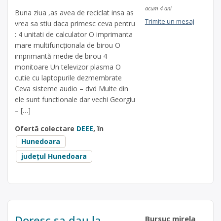
acum 4 ani
Buna ziua ,as avea de reciclat insa as
Trimite un mesaj
vrea sa stiu daca primesc ceva pentru
: 4 unitati de calculator O imprimanta
mare multifuncționala de birou O
imprimantă medie de birou 4
monitoare Un televizor plasma O
cutie cu laptopurile dezmembrate
Ceva sisteme audio – dvd Multe din
ele sunt functionale dar vechi Georgiu
– […]
Ofertă colectare
DEEE
, în
Hunedoara
județul Hunedoara
Doresc sa dau la
Bursuc mirela