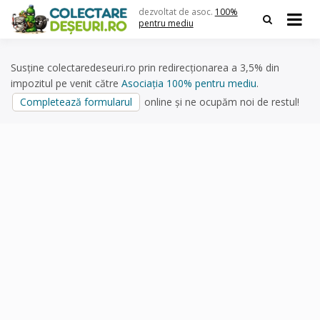
Skip
dezvoltat de asoc.
100%
to
pentru mediu
content
Susține colectaredeseuri.ro prin redirecționarea a 3,5% din
impozitul pe venit către
Asociația 100% pentru mediu
.
Completează formularul
online și ne ocupăm noi de restul!