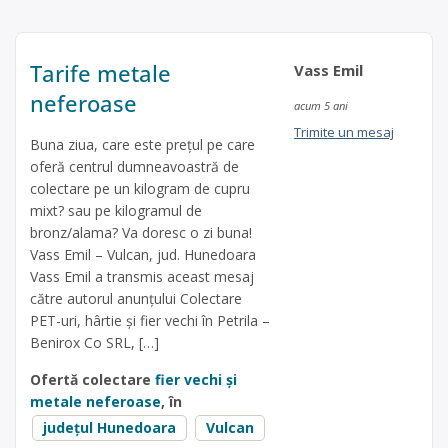
Tarife metale
Vass Emil
neferoase
acum 5 ani
Trimite un mesaj
Buna ziua, care este prețul pe care
oferă centrul dumneavoastră de
colectare pe un kilogram de cupru
mixt? sau pe kilogramul de
bronz/alama? Va doresc o zi buna!
Vass Emil – Vulcan, jud. Hunedoara
Vass Emil a transmis aceast mesaj
către autorul anunțului Colectare
PET-uri, hârtie și fier vechi în Petrila –
Benirox Co SRL, […]
Ofertă colectare
fier vechi și
metale neferoase
, în
județul Hunedoara
Vulcan