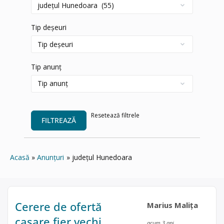
Tip deșeuri
Tip anunț
Resetează filtrele
FILTREAZĂ
Acasă
Anunțuri
județul Hunedoara
Cerere de ofertă
Marius Malița
casare fier vechi,
acum 3 ani