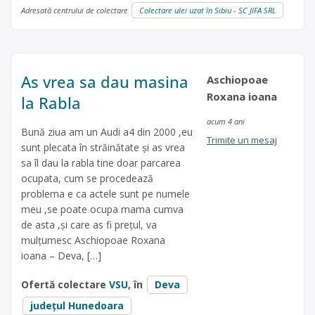
Adresată centrului de colectare
Colectare ulei uzat în Sibiu - SC JIFA SRL
As vrea sa dau masina
Aschiopoae
Roxana ioana
la Rabla
acum 4 ani
Bună ziua am un Audi a4 din 2000 ,eu
Trimite un mesaj
sunt plecata în străinătate și as vrea
sa îl dau la rabla tine doar parcarea
ocupata, cum se procedează
problema e ca actele sunt pe numele
meu ,se poate ocupa mama cumva
de asta ,și care as fi prețul, va
mulțumesc Aschiopoae Roxana
ioana – Deva, […]
Ofertă colectare
VSU
, în
Deva
județul Hunedoara