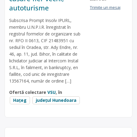
autoturisme
Trimite un mesaj
Subscrisa Prompt Insolv IPURL,
membru U.N.P.I.R. înregistrat în
registrul formelor de organizare sub
nr. RFO II 0613, CIF 21483951 cu
sediul în Oradea, str. Ady Endre, nr.
46, ap. 11, jud. Bihor, în calitate de
lichidator judiciar al Intercom Instal
S.R.L, în faliment, in bankruptcy, en
faillite, cod unic de inregistrare
13567164, număr de ordine […]
Ofertă colectare
VSU
, în
Hațeg
județul Hunedoara