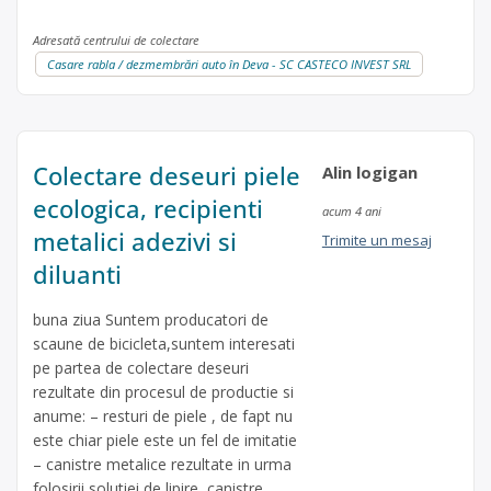
Adresată centrului de colectare
Casare rabla / dezmembrări auto în Deva - SC CASTECO INVEST SRL
Colectare deseuri piele
Alin logigan
ecologica, recipienti
acum 4 ani
metalici adezivi si
Trimite un mesaj
diluanti
buna ziua Suntem producatori de
scaune de bicicleta,suntem interesati
pe partea de colectare deseuri
rezultate din procesul de productie si
anume: – resturi de piele , de fapt nu
este chiar piele este un fel de imitatie
– canistre metalice rezultate in urma
folosirii solutiei de lipire, canistre