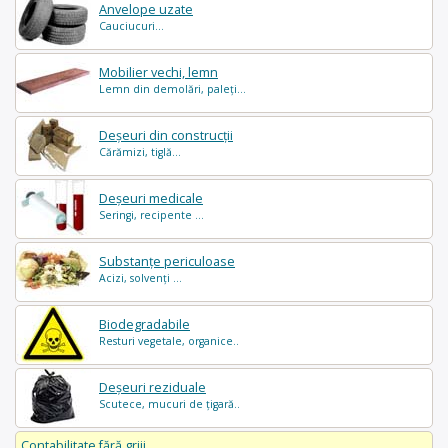
Anvelope uzate
Cauciucuri...
Mobilier vechi, lemn
Lemn din demolări, paleți...
Deșeuri din construcții
Cărămizi, tiglă...
Deșeuri medicale
Seringi, recipente ...
Substanțe periculoase
Acizi, solvenți ...
Biodegradabile
Resturi vegetale, organice..
Deșeuri reziduale
Scutece, mucuri de țigară..
Contabilitate fără griji