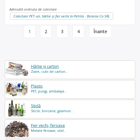
Adresată centrului de colectare
Colectare PET-uri, hârtie și fier vechi în Petrila - Benirox Co SRL
Page
1
2
3
4
Înainte
navigation
Hârtie și carton
Ziare, cutii de carton...
Plastic
PET, pungi, ambalaje...
Sticlă
Sticle, borcane, geamuri...
Fier vechi, feroase
Metale feroase, otel...