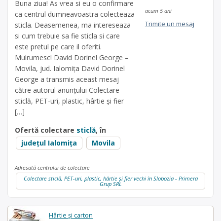
Buna ziua! As vrea si eu o confirmare
acum 5 ani
ca centrul dumneavoastra colecteaza
Trimite un mesaj
sticla. Deasemenea, ma intereseaza
si cum trebuie sa fie sticla si care
este pretul pe care il oferiti.
Mulrumesc! David Dorinel George –
Movila, jud. Ialomița David Dorinel
George a transmis aceast mesaj
către autorul anunțului Colectare
sticlă, PET-uri, plastic, hârtie și fier
[…]
Ofertă colectare
sticlă
, în
județul Ialomița
Movila
Adresată centrului de colectare
Colectare sticlă, PET-uri, plastic, hârtie și fier vechi în Slobozia - Primera
Grup SRL
Hârtie și carton