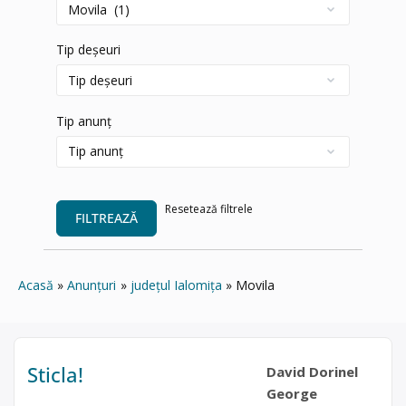
Tip deșeuri
Tip anunț
Resetează filtrele
FILTREAZĂ
Acasă
Anunțuri
județul Ialomița
Movila
Sticla!
David Dorinel
George