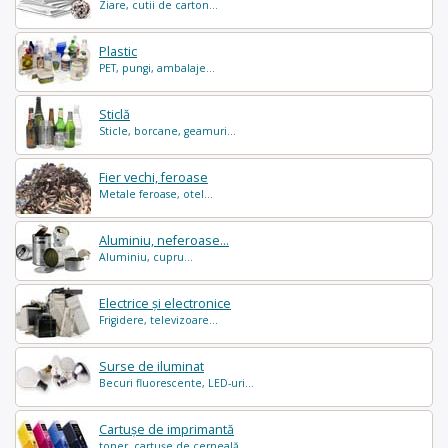
Ziare, cutii de carton...
Plastic
PET, pungi, ambalaje...
Sticlă
Sticle, borcane, geamuri...
Fier vechi, feroase
Metale feroase, otel...
Aluminiu, neferoase...
Aluminiu, cupru...
Electrice și electronice
Frigidere, televizoare...
Surse de iluminat
Becuri fluorescente, LED-uri...
Cartușe de imprimantă
toner, cartușe de cerneală...