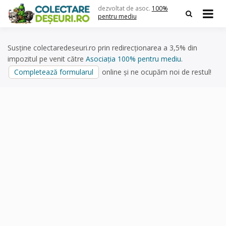
Skip
dezvoltat de asoc.
100%
to
pentru mediu
content
Susține colectaredeseuri.ro prin redirecționarea a 3,5% din
impozitul pe venit către
Asociația 100% pentru mediu
.
Completează formularul
online și ne ocupăm noi de restul!