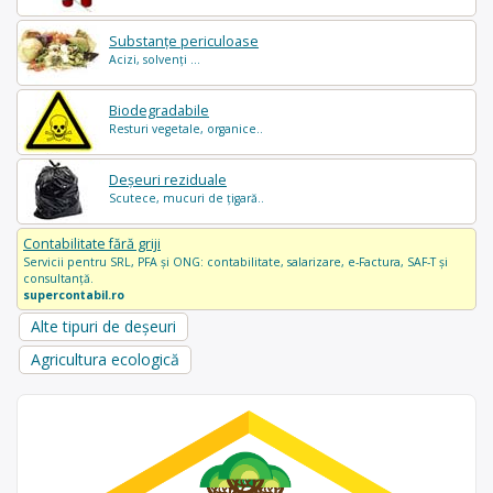
Substanțe periculoase
Acizi, solvenți ...
Biodegradabile
Resturi vegetale, organice..
Deșeuri reziduale
Scutece, mucuri de țigară..
Contabilitate fără griji
Servicii pentru SRL, PFA și ONG: contabilitate, salarizare, e-Factura, SAF-T și
consultanță.
supercontabil.ro
Alte tipuri de deșeuri
Agricultura ecologică