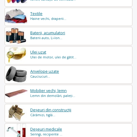
Textile
Haine vechi, draperii...
Baterii, acumulatori
Baterii auto, Li-Ion...
Ulei uzat
Ulei de motor, ulei de gătit...
Anvelope uzate
Cauciucuri...
Mobilier vechi, lemn
Lemn din demolări, paleți...
Deșeuri din construcții
Cărămizi, tiglă...
Deșeuri medicale
Seringi, recipente ...