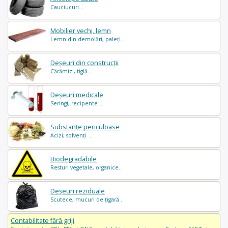
Cauciucuri...
Mobilier vechi, lemn
Lemn din demolări, paleți...
Deșeuri din construcții
Cărămizi, tiglă...
Deșeuri medicale
Seringi, recipente ...
Substanțe periculoase
Acizi, solvenți ...
Biodegradabile
Resturi vegetale, organice..
Deșeuri reziduale
Scutece, mucuri de țigară..
Contabilitate fără griji