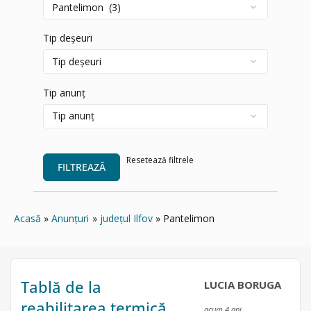
Tip deșeuri
Tip anunț
Resetează filtrele
FILTREAZĂ
Acasă
Anunțuri
județul Ilfov
Pantelimon
Tablă de la
LUCIA BORUGA
reabilitarea termică
acum 4 ani