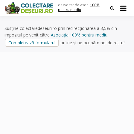
Skip
dezvoltat de asoc.
100%
to
pentru mediu
content
Susține colectaredeseuri.ro prin redirecționarea a 3,5% din
impozitul pe venit către
Asociația 100% pentru mediu
.
Completează formularul
online și ne ocupăm noi de restul!