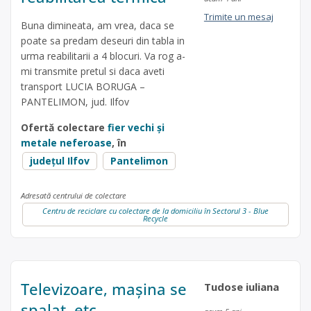
Trimite un mesaj
Buna dimineata, am vrea, daca se
poate sa predam deseuri din tabla in
urma reabilitarii a 4 blocuri. Va rog a-
mi transmite pretul si daca aveti
transport LUCIA BORUGA –
PANTELIMON, jud. Ilfov
Ofertă colectare
fier vechi și
metale neferoase
, în
județul Ilfov
Pantelimon
Adresată centrului de colectare
Centru de reciclare cu colectare de la domiciliu în Sectorul 3 - Blue
Recycle
Televizoare, mașina se
Tudose iuliana
spalat, etc