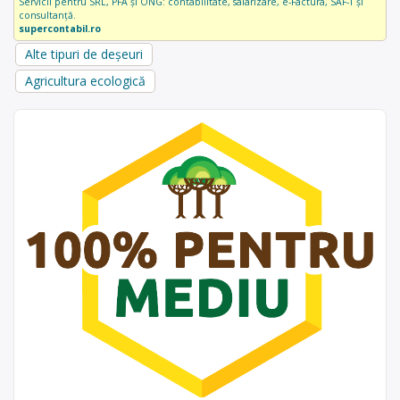
Servicii pentru SRL, PFA și ONG: contabilitate, salarizare, e-Factura, SAF-T și
consultanță.
supercontabil.ro
Alte tipuri de deșeuri
Agricultura ecologică