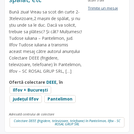
acum 5 ani
Trimite un mesaj
Bună ziua! Vreau sa scot din curte 2-
3televizoare,2 mașini de spălat, și nu
știu unde sa le duc. Dacă va solicit,
trebuie sa plătesc? Și cât? Mulțumesc!
Tudose iuliana – Pantelimon, jud.
Ilfov Tudose iuliana a transmis
aceast mesaj către autorul anunțului
Colectare DEEE (frigidere,
televizoare, telefoane) în Pantelimon,
Ilfov – SC ROSAL GRUP SRL, […]
Ofertă colectare
DEEE
, în
Ilfov + București
județul Ilfov
Pantelimon
Adresată centrului de colectare
Colectare DEEE (frigidere, televizoare, telefoane) în Pantelimon, Ilfov - SC
ROSAL GRUP SRL