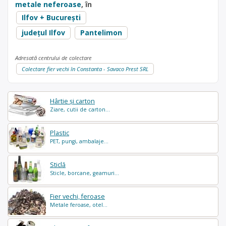
metale neferoase
, în
Ilfov + București
județul Ilfov
Pantelimon
Adresată centrului de colectare
Colectare fier vechi în Constanta - Savaco Prest SRL
Hârtie și carton
Ziare, cutii de carton...
Plastic
PET, pungi, ambalaje...
Sticlă
Sticle, borcane, geamuri...
Fier vechi, feroase
Metale feroase, otel...