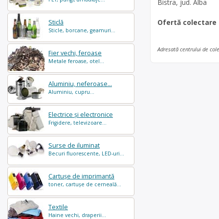
Bistra, jud. Alba
Ofertă colectare
Sticlă
Sticle, borcane, geamuri...
Adresată centrului de col
Fier vechi, feroase
Metale feroase, otel...
Aluminiu, neferoase...
Aluminiu, cupru...
Electrice și electronice
Frigidere, televizoare...
Surse de iluminat
Becuri fluorescente, LED-uri...
Cartușe de imprimantă
toner, cartușe de cerneală...
Textile
Haine vechi, draperii...