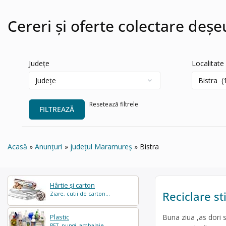
Cereri și oferte colectare deșeu
Județe
Localitate
Resetează filtrele
FILTREAZĂ
Acasă
Anunțuri
județul Maramureș
Bistra
Hârtie și carton
Reciclare st
Ziare, cutii de carton...
Buna ziua ,as dori s
Plastic
PET, pungi, ambalaje...