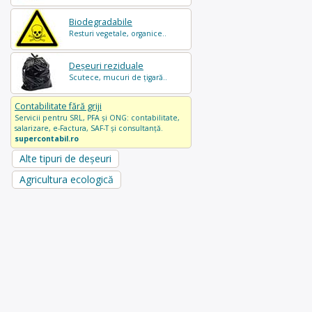
Biodegradabile
Resturi vegetale, organice..
Deșeuri reziduale
Scutece, mucuri de țigară..
Contabilitate fără griji
Servicii pentru SRL, PFA și ONG: contabilitate,
salarizare, e-Factura, SAF-T și consultanță.
supercontabil.ro
Alte tipuri de deșeuri
Agricultura ecologică