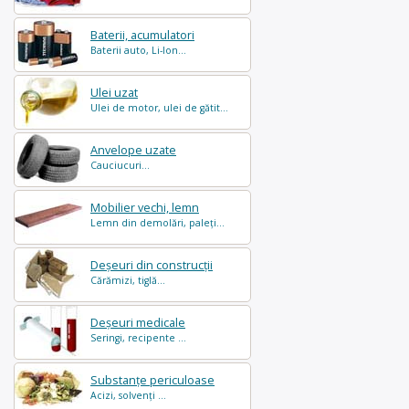
Baterii, acumulatori
Baterii auto, Li-Ion...
Ulei uzat
Ulei de motor, ulei de gătit...
Anvelope uzate
Cauciucuri...
Mobilier vechi, lemn
Lemn din demolări, paleți...
Deșeuri din construcții
Cărămizi, tiglă...
Deșeuri medicale
Seringi, recipente ...
Substanțe periculoase
Acizi, solvenți ...