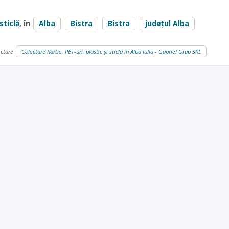
sticlă
, în
Alba
Bistra
Bistra
județul Alba
ectare
Colectare hârtie, PET-uri, plastic și sticlă în Alba Iulia - Gabriel Grup SRL