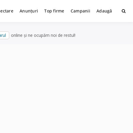
lectare
Anunțuri
Top firme
Campanii
Adaugă
rul
online și ne ocupăm noi de restul!