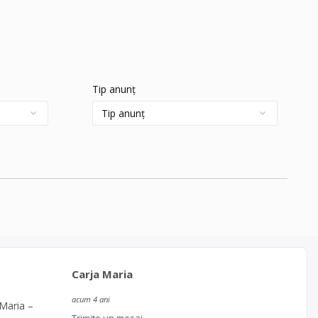
Tip anunț
Carja Maria
acum 4 ani
 Maria –