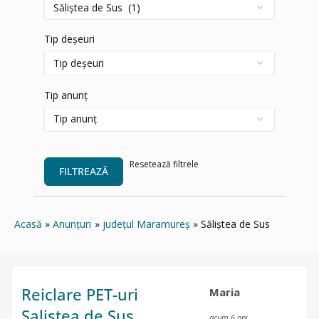
Tip deșeuri
Tip anunț
Resetează filtrele
FILTREAZĂ
Acasă
Anunțuri
județul Maramureș
Săliştea de Sus
Reiclare PET-uri
Maria
Salistea de Sus
acum 6 ani