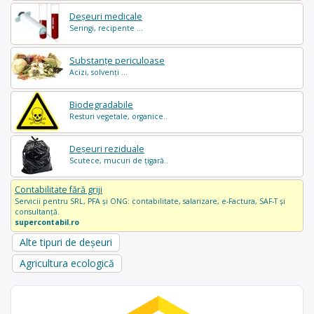
Deșeuri medicale
Seringi, recipente ...
Substanțe periculoase
Acizi, solvenți ...
Biodegradabile
Resturi vegetale, organice..
Deșeuri reziduale
Scutece, mucuri de țigară..
Contabilitate fără griji
Servicii pentru SRL, PFA și ONG: contabilitate, salarizare, e-Factura, SAF-T și
consultanță.
supercontabil.ro
Alte tipuri de deșeuri
Agricultura ecologică