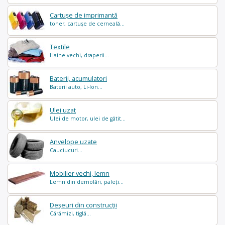
Cartușe de imprimantă
toner, cartușe de cerneală...
Textile
Haine vechi, draperii...
Baterii, acumulatori
Baterii auto, Li-Ion...
Ulei uzat
Ulei de motor, ulei de gătit...
Anvelope uzate
Cauciucuri...
Mobilier vechi, lemn
Lemn din demolări, paleți...
Deșeuri din construcții
Cărămizi, tiglă...