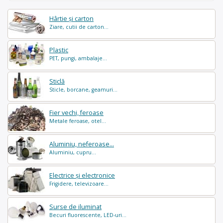
Hârtie și carton
Ziare, cutii de carton...
Plastic
PET, pungi, ambalaje...
Sticlă
Sticle, borcane, geamuri...
Fier vechi, feroase
Metale feroase, otel...
Aluminiu, neferoase...
Aluminiu, cupru...
Electrice și electronice
Frigidere, televizoare...
Surse de iluminat
Becuri fluorescente, LED-uri...