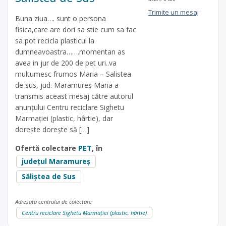
Trimite un mesaj
Buna ziua…. sunt o persona
fisica,care are dori sa stie cum sa fac
sa pot recicla plasticul la
dumneavoastra…….momentan as
avea in jur de 200 de pet uri..va
multumesc frumos Maria – Salistea
de sus, jud. Maramureș Maria a
transmis aceast mesaj către autorul
anunțului Centru reciclare Sighetu
Marmației (plastic, hârtie), dar
dorește dorește să […]
Ofertă colectare
PET
, în
județul Maramureș
Săliştea de Sus
Adresată centrului de colectare
Centru reciclare Sighetu Marmației (plastic, hârtie)