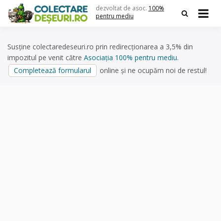
Skip
dezvoltat de asoc.
100%
to
pentru mediu
content
Susține colectaredeseuri.ro prin redirecționarea a 3,5% din
impozitul pe venit către
Asociația 100% pentru mediu
.
Completează formularul
online și ne ocupăm noi de restul!