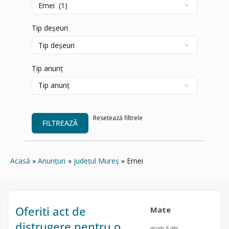
Tip deșeuri
Tip anunț
Resetează filtrele
FILTREAZĂ
Acasă
Anunțuri
județul Mureș
Ernei
Oferiti act de
Mate
distrugere pentru o
acum 6 ani