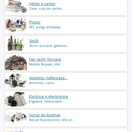
Hârtie și carton
Ziare, cutii de carton...
Plastic
PET, pungi, ambalaje...
Sticlă
Sticle, borcane, geamuri...
Fier vechi, feroase
Metale feroase, otel...
Aluminiu, neferoase...
Aluminiu, cupru...
Electrice și electronice
Frigidere, televizoare...
Surse de iluminat
Becuri fluorescente, LED-uri...