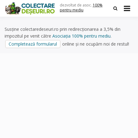
Skip
dezvoltat de asoc.
100%
to
pentru mediu
content
Susține colectaredeseuri.ro prin redirecționarea a 3,5% din
impozitul pe venit către
Asociația 100% pentru mediu
.
Completează formularul
online și ne ocupăm noi de restul!