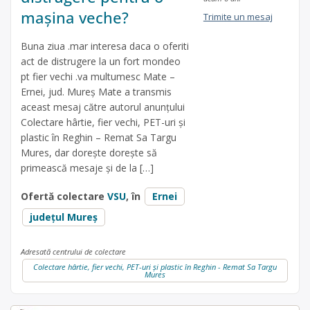
mașina veche?
Trimite un mesaj
Buna ziua .mar interesa daca o oferiti
act de distrugere la un fort mondeo
pt fier vechi .va multumesc Mate –
Ernei, jud. Mureș Mate a transmis
aceast mesaj către autorul anunțului
Colectare hârtie, fier vechi, PET-uri și
plastic în Reghin – Remat Sa Targu
Mures, dar dorește dorește să
primească mesaje și de la […]
Ofertă colectare
VSU
, în
Ernei
județul Mureș
Adresată centrului de colectare
Colectare hârtie, fier vechi, PET-uri și plastic în Reghin - Remat Sa Targu
Mures