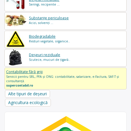
Seringi, recipente ...
Substanțe periculoase
Acizi, solvenți ...
Biodegradabile
Resturi vegetale, organice..
Deșeuri reziduale
Scutece, mucuri de țigară..
Contabilitate fără griji
Servicii pentru SRL, PFA și ONG: contabilitate, salarizare, e-Factura, SAF-T și
consultanță.
supercontabil.ro
Alte tipuri de deșeuri
Agricultura ecologică