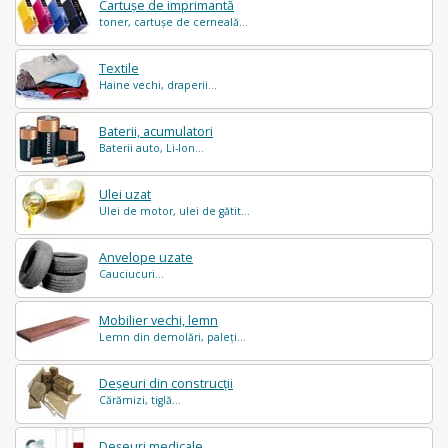
Cartușe de imprimantă
toner, cartușe de cerneală...
Textile
Haine vechi, draperii...
Baterii, acumulatori
Baterii auto, Li-Ion...
Ulei uzat
Ulei de motor, ulei de gătit...
Anvelope uzate
Cauciucuri...
Mobilier vechi, lemn
Lemn din demolări, paleți...
Deșeuri din construcții
Cărămizi, tiglă...
Deșeuri medicale