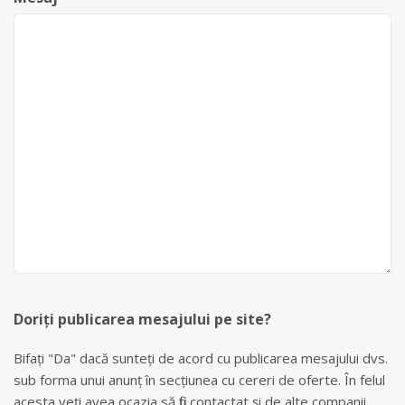
Doriți publicarea mesajului pe site?
Bifați "Da" dacă sunteți de acord cu publicarea mesajului dvs.
sub forma unui anunț în secțiunea cu cereri de oferte. În felul
acesta veți avea ocazia să fiți contactat și de alte companii