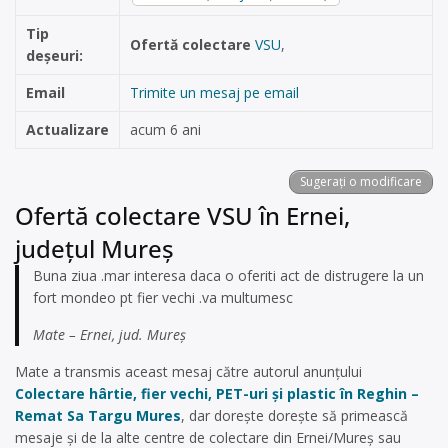
Tip
Ofertă colectare
VSU
,
deșeuri:
Email
Trimite un mesaj pe email
Actualizare
acum 6 ani
Sugerați o modificare
Ofertă colectare VSU în Ernei,
județul Mureș
Buna ziua .mar interesa daca o oferiti act de distrugere la un
fort mondeo pt fier vechi .va multumesc
Mate – Ernei, jud. Mureș
Mate a transmis aceast mesaj către autorul anunțului
Colectare hârtie, fier vechi, PET-uri și plastic în Reghin –
Remat Sa Targu Mures
, dar dorește dorește să primească
mesaje și de la alte centre de colectare din Ernei/Mureș sau