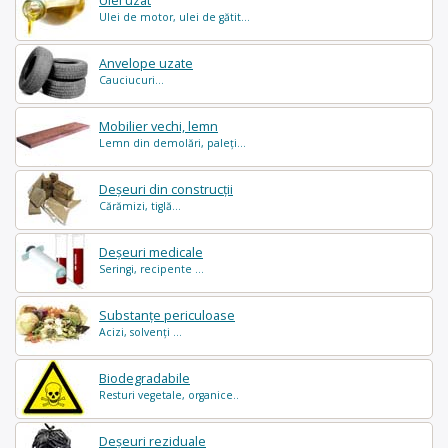
Ulei uzat
Ulei de motor, ulei de gătit...
Anvelope uzate
Cauciucuri...
Mobilier vechi, lemn
Lemn din demolări, paleți...
Deșeuri din construcții
Cărămizi, tiglă...
Deșeuri medicale
Seringi, recipente ...
Substanțe periculoase
Acizi, solvenți ...
Biodegradabile
Resturi vegetale, organice..
Deșeuri reziduale