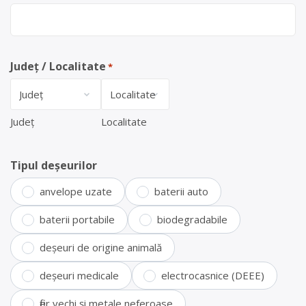
Județ / Localitate
*
Județ
Localitate
Tipul deșeurilor
anvelope uzate
baterii auto
baterii portabile
biodegradabile
deșeuri de origine animală
deșeuri medicale
electrocasnice (DEEE)
fier vechi și metale neferoase