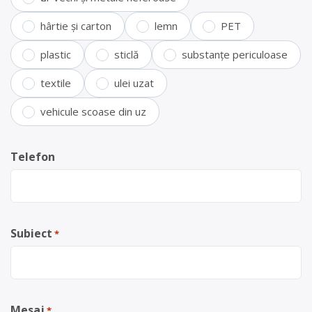
hârtie și carton
lemn
PET
plastic
sticlă
substanțe periculoase
textile
ulei uzat
vehicule scoase din uz
Telefon
Subiect
*
Mesaj
*