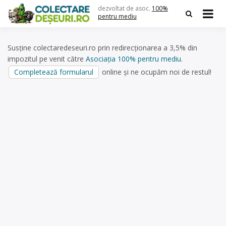
Skip
dezvoltat de asoc.
100%
to
pentru mediu
content
Susține colectaredeseuri.ro prin redirecționarea a 3,5% din
impozitul pe venit către
Asociația 100% pentru mediu
.
Completează formularul
online și ne ocupăm noi de restul!