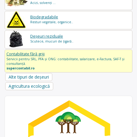
Acizi, solvenți ...
Biodegradabile
Resturi vegetale, organice..
Deșeuri reziduale
Scutece, mucuri de țigară..
Contabilitate fără griji
Servicii pentru SRL, PFA și ONG: contabilitate, salarizare, e-Factura, SAF-T și
consultanță.
supercontabil.ro
Alte tipuri de deșeuri
Agricultura ecologică