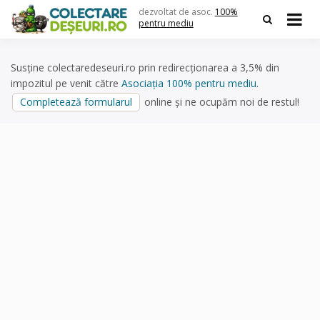
Skip
dezvoltat de asoc.
100%
to
pentru mediu
content
Susține colectaredeseuri.ro prin redirecționarea a 3,5% din
impozitul pe venit către
Asociația 100% pentru mediu
.
Completează formularul
online și ne ocupăm noi de restul!