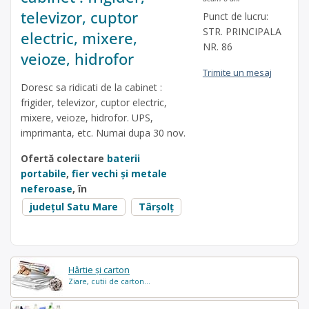
televizor, cuptor
Punct de lucru:
STR. PRINCIPALA
electric, mixere,
NR. 86
veioze, hidrofor
Trimite un mesaj
Doresc sa ridicati de la cabinet :
frigider, televizor, cuptor electric,
mixere, veioze, hidrofor. UPS,
imprimanta, etc. Numai dupa 30 nov.
Ofertă colectare
baterii
portabile
,
fier vechi și metale
neferoase
, în
județul Satu Mare
Târşolţ
Hârtie și carton
Ziare, cutii de carton...