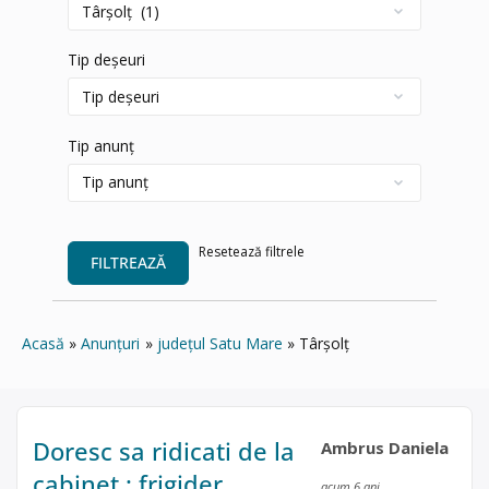
Tip deșeuri
Tip anunț
Resetează filtrele
FILTREAZĂ
Acasă
Anunțuri
județul Satu Mare
Târşolţ
Doresc sa ridicati de la
Ambrus Daniela
cabinet : frigider,
acum 6 ani