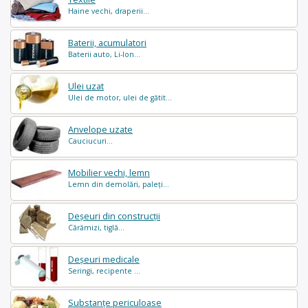
Haine vechi, draperii...
Baterii, acumulatori
Baterii auto, Li-Ion...
Ulei uzat
Ulei de motor, ulei de gătit...
Anvelope uzate
Cauciucuri...
Mobilier vechi, lemn
Lemn din demolări, paleți...
Deșeuri din construcții
Cărămizi, tiglă...
Deșeuri medicale
Seringi, recipente ...
Substanțe periculoase