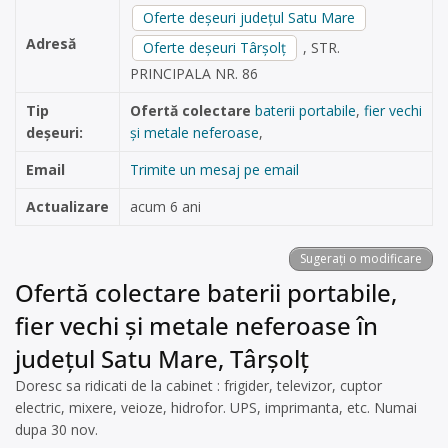
Oferte deșeuri județul Satu Mare
Adresă
Oferte deșeuri Târşolţ
, STR.
PRINCIPALA NR. 86
Tip
Ofertă colectare
baterii portabile
,
fier vechi
deșeuri:
și metale neferoase
,
Email
Trimite un mesaj pe email
Actualizare
acum 6 ani
Sugerați o modificare
Ofertă colectare baterii portabile,
fier vechi și metale neferoase în
județul Satu Mare, Târşolţ
Doresc sa ridicati de la cabinet : frigider, televizor, cuptor
electric, mixere, veioze, hidrofor. UPS, imprimanta, etc. Numai
dupa 30 nov.