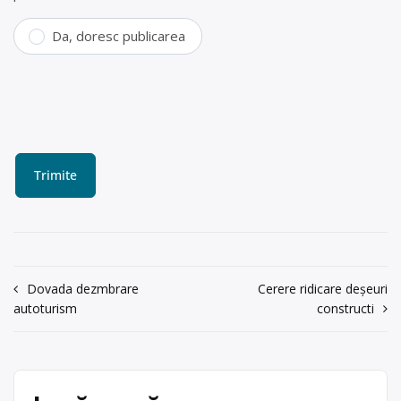
Da, doresc publicarea
Navigare
Dovada dezmbrare
Cerere ridicare deșeuri
autoturism
constructi
în
articole