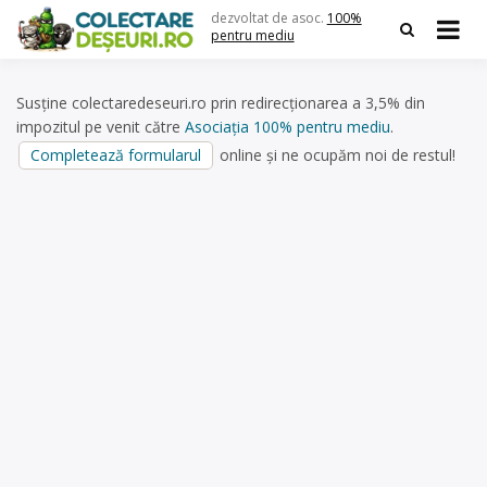
Skip
dezvoltat de asoc.
100%
to
pentru mediu
content
Susține colectaredeseuri.ro prin redirecționarea a 3,5% din
impozitul pe venit către
Asociația 100% pentru mediu
.
Completează formularul
online și ne ocupăm noi de restul!