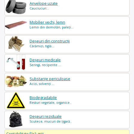
Anvelope uzate
Cauciucuri...
Mobilier vechi, lemn
Lemn din demolări, paleți...
Deșeuri din construcții
Cărămizi, tiglă...
Deșeuri medicale
Seringi, recipente ...
Substanțe periculoase
Acizi, solvenți ...
Biodegradabile
Resturi vegetale, organice..
Deșeuri reziduale
Scutece, mucuri de țigară..
Contabilitate fără griji