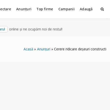
lectare
Anunțuri
Top firme
Campanii
Adaugă
rul
online și ne ocupăm noi de restul!
Acasă
Anunțuri
Cerere ridicare deșeuri constructi