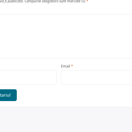
va fi publicată.
Câmpurile obligatorii sunt marcate cu
*
Email
*