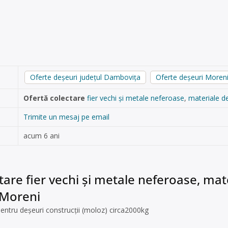
Oferte deșeuri județul Dambovița
Oferte deșeuri Moren
Ofertă colectare
fier vechi și metale neferoase
,
materiale de
Trimite un mesaj pe email
acum 6 ani
tare fier vechi și metale neferoase, mate
 Moreni
pentru deșeuri construcții (moloz) circa2000kg