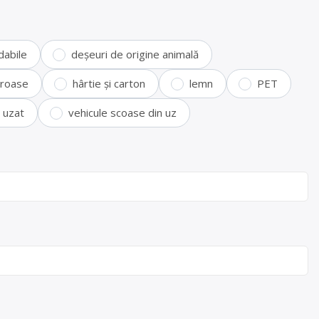
dabile
deșeuri de origine animală
feroase
hârtie și carton
lemn
PET
i uzat
vehicule scoase din uz