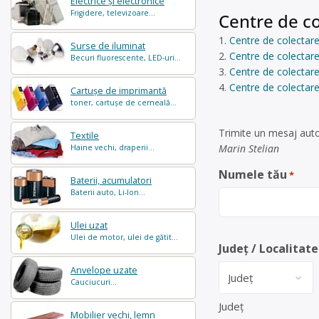
Electrice și electronice
Frigidere, televizoare...
Centre de co
Centre de colectare
Surse de iluminat
Centre de colectare
Becuri fluorescente, LED-uri...
Centre de colectare
Centre de colectare
Cartușe de imprimantă
toner, cartușe de cerneală...
Trimite un mesaj auto
Textile
Marin Stelian
Haine vechi, draperii...
Numele tău
*
Baterii, acumulatori
Baterii auto, Li-Ion...
Ulei uzat
Ulei de motor, ulei de gătit...
Județ / Localitate
Anvelope uzate
Cauciucuri...
Județ
Mobilier vechi, lemn