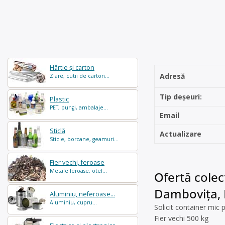
Hârtie și carton
Adresă
Ziare, cutii de carton...
Tip deșeuri:
Plastic
PET, pungi, ambalaje...
Email
Sticlă
Actualizare
Sticle, borcane, geamuri...
Fier vechi, feroase
Metale feroase, otel...
Ofertă colec
Dambovița,
Aluminiu, neferoase...
Aluminiu, cupru...
Solicit container mic 
Fier vechi 500 kg