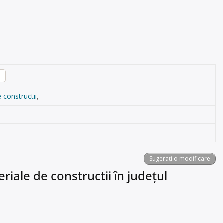
i
 constructii
,
Sugerați o modificare
riale de constructii în județul