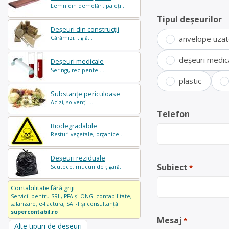
Lemn din demolări, paleți...
Tipul deșeurilor
Deșeuri din construcții
anvelope uza
Cărămizi, tiglă...
deșeuri medic
Deșeuri medicale
Seringi, recipente ...
plastic
Substanțe periculoase
Acizi, solvenți ...
Telefon
Biodegradabile
Resturi vegetale, organice..
Deșeuri reziduale
Subiect
Scutece, mucuri de țigară..
*
Contabilitate fără griji
Servicii pentru SRL, PFA și ONG: contabilitate,
salarizare, e-Factura, SAF-T și consultanță.
supercontabil.ro
Mesaj
*
Alte tipuri de deșeuri