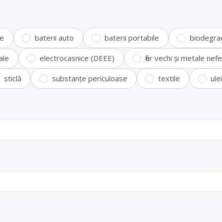
te
baterii auto
baterii portabile
biodegra
ale
electrocasnice (DEEE)
fier vechi și metale ne
sticlă
substanțe periculoase
textile
ule