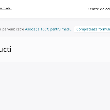
ru mediu
Centre de co
ul pe venit către
Asociația 100% pentru mediu
.
Completează formula
ucti