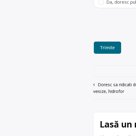
Da, doresc pu
Navigare
Doresc sa ridicati de
veioze, hidrofor
în
articole
Lasă un