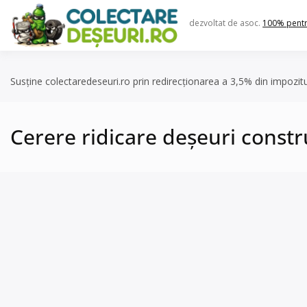
Skip
to
dezvoltat de asoc.
100% pent
content
Susține colectaredeseuri.ro prin redirecționarea a 3,5% din impozit
Cerere ridicare deșeuri constr