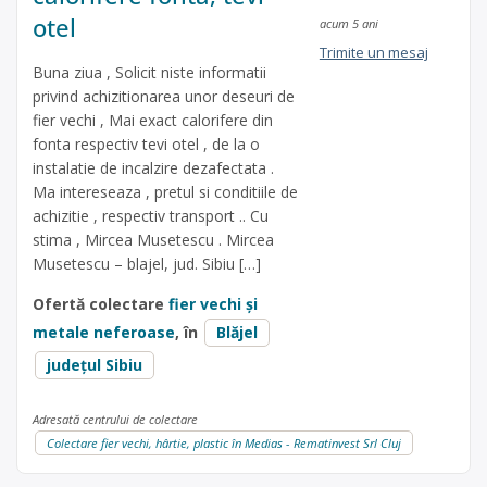
otel
acum 5 ani
Trimite un mesaj
Buna ziua , Solicit niste informatii
privind achizitionarea unor deseuri de
fier vechi , Mai exact calorifere din
fonta respectiv tevi otel , de la o
instalatie de incalzire dezafectata .
Ma intereseaza , pretul si conditiile de
achizitie , respectiv transport .. Cu
stima , Mircea Musetescu . Mircea
Musetescu – blajel, jud. Sibiu […]
Ofertă colectare
fier vechi și
metale neferoase
, în
Blăjel
județul Sibiu
Adresată centrului de colectare
Colectare fier vechi, hârtie, plastic în Medias - Rematinvest Srl Cluj