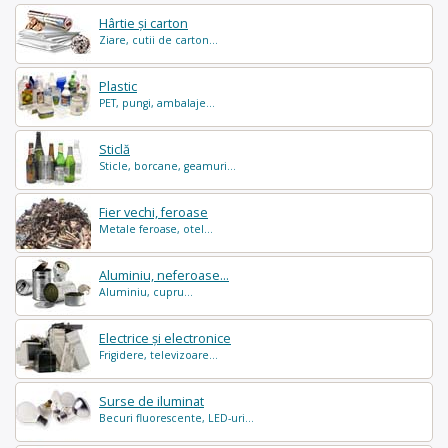
Hârtie și carton
Ziare, cutii de carton...
Plastic
PET, pungi, ambalaje...
Sticlă
Sticle, borcane, geamuri...
Fier vechi, feroase
Metale feroase, otel...
Aluminiu, neferoase...
Aluminiu, cupru...
Electrice și electronice
Frigidere, televizoare...
Surse de iluminat
Becuri fluorescente, LED-uri...