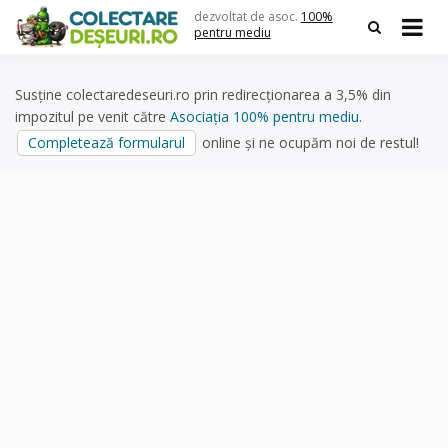
Skip
dezvoltat de asoc.
100%
to
pentru mediu
content
Susține colectaredeseuri.ro prin redirecționarea a 3,5% din
impozitul pe venit către
Asociația 100% pentru mediu
.
Completează formularul
online și ne ocupăm noi de restul!