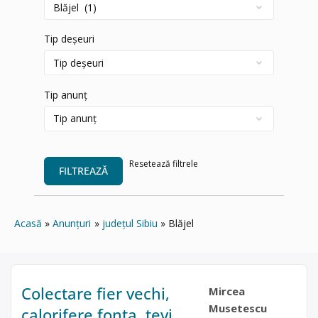
Tip deșeuri
Tip anunț
Resetează filtrele
FILTREAZĂ
Acasă
Anunțuri
județul Sibiu
Blăjel
Colectare fier vechi,
Mircea
Musetescu
calorifere fonta, tevi