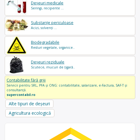
Deșeuri medicale
Seringi, recipente ...
Substanțe periculoase
Acizi, solvenți ...
Biodegradabile
Resturi vegetale, organice..
Deșeuri reziduale
Scutece, mucuri de țigară..
Contabilitate fără griji
Servicii pentru SRL, PFA și ONG: contabilitate, salarizare, e-Factura, SAF-T și
consultanță.
supercontabil.ro
Alte tipuri de deșeuri
Agricultura ecologică