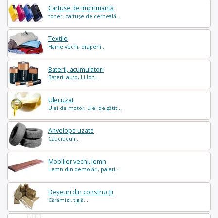
Cartușe de imprimantă
toner, cartușe de cerneală...
Textile
Haine vechi, draperii...
Baterii, acumulatori
Baterii auto, Li-Ion...
Ulei uzat
Ulei de motor, ulei de gătit...
Anvelope uzate
Cauciucuri...
Mobilier vechi, lemn
Lemn din demolări, paleți...
Deșeuri din construcții
Cărămizi, tiglă...