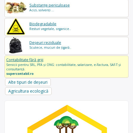
Substanțe periculoase
Acizi, solvenți ...
Biodegradabile
Resturi vegetale, organice..
Deșeuri reziduale
Scutece, mucuri de țigară..
Contabilitate fără griji
Servicii pentru SRL, PFA și ONG: contabilitate, salarizare, e-Factura, SAF-T și
consultanță.
supercontabil.ro
Alte tipuri de deșeuri
Agricultura ecologică