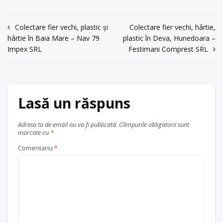
Munteanu M.
FN, tel: 0744390036, Munteanu M..
acum 6 ani
Navigare
Colectare fier vechi, plastic și
Colectare fier vechi, hârtie,
Centru de colectare
hârtie și
hârtie în Baia Mare – Nav 79
carton
,
PET
,
plastic
, în
plastic în Deva, Hunedoara –
Trimite un mesaj
în
Impex SRL
Festimani Comprest SRL
județul Sibiu
Mediaș
articole
Lasă un răspuns
Adresa ta de email nu va fi publicată.
Câmpurile obligatorii sunt
marcate cu
*
Comentariu
*