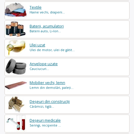
Textile
Haine vechi, draperii...
Baterii, acumulatori
Baterii auto, Li-Ion...
Ulei uzat
Ulei de motor, ulei de gătit...
Anvelope uzate
Cauciucuri...
Mobilier vechi, lemn
Lemn din demolări, paleți...
Deșeuri din construcții
Cărămizi, tiglă...
Deșeuri medicale
Seringi, recipente ...