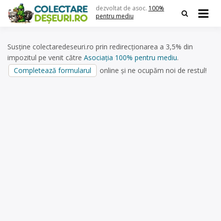
Skip
dezvoltat de asoc.
100%
to
pentru mediu
content
Susține colectaredeseuri.ro prin redirecționarea a 3,5% din
impozitul pe venit către
Asociația 100% pentru mediu
.
Completează formularul
online și ne ocupăm noi de restul!