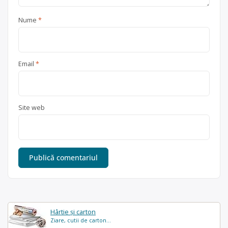
Nume
*
Email
*
Site web
Hârtie și carton
Ziare, cutii de carton...