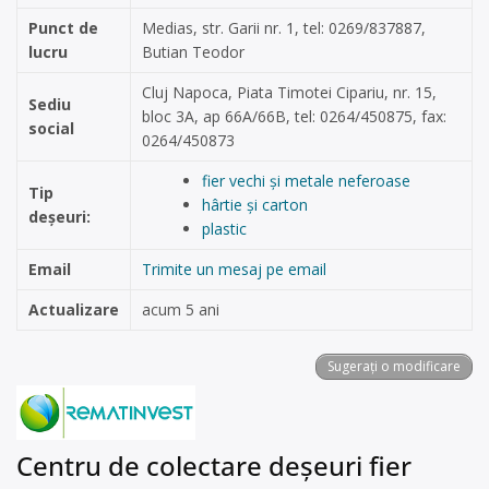
Punct de
Medias, str. Garii nr. 1, tel: 0269/837887,
lucru
Butian Teodor
Cluj Napoca, Piata Timotei Cipariu, nr. 15,
Sediu
bloc 3A, ap 66A/66B, tel: 0264/450875, fax:
social
0264/450873
fier vechi și metale neferoase
Tip
hârtie și carton
deșeuri:
plastic
Email
Trimite un mesaj pe email
Actualizare
acum 5 ani
Sugerați o modificare
Centru de colectare deșeuri fier