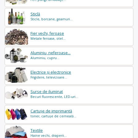
Sticlă
Sticle, borcane, geamuri...
Fier vechi, feroase
Metale feroase, otel...
Aluminiu, neferoase...
Aluminiu, cupru...
Electrice și electronice
Frigidere, televizoare...
Surse de iluminat
Becuri fluorescente, LED-uri...
Cartușe de imprimantă
toner, cartușe de cerneală...
Textile
Haine vechi, draperii...