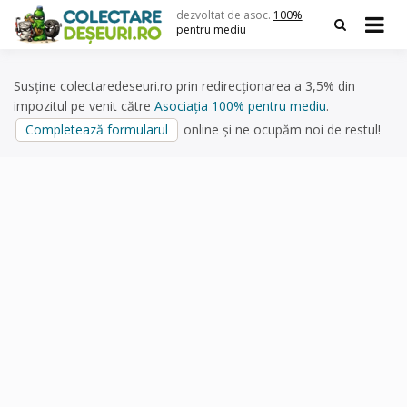
Skip
dezvoltat de asoc.
100%
to
pentru mediu
content
Susține colectaredeseuri.ro prin redirecționarea a 3,5% din
impozitul pe venit către
Asociația 100% pentru mediu
.
Completează formularul
online și ne ocupăm noi de restul!