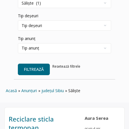
Tip deșeuri
Tip anunț
Resetează filtrele
FILTREAZĂ
Acasă
Anunțuri
județul Sibiu
Săliște
Reciclare sticla
Aura Serea
termopan
acum 4 ani