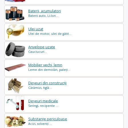
Baterii, acumulatori
Baterii auto, Li-Ion...
Ulei uzat
Ulei de motor, ulei de gătit...
Anvelope uzate
Cauciucuri...
Mobilier vechi, lemn
Lemn din demolări, paleți...
Deșeuri din construcții
Cărămizi, tiglă...
Deșeuri medicale
Seringi, recipente ...
Substanțe periculoase
Acizi, solvenți ...