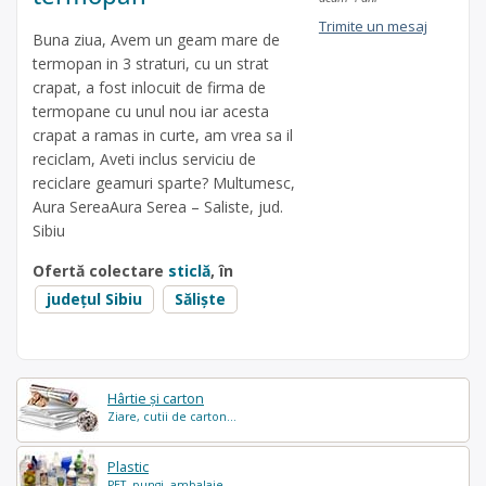
Trimite un mesaj
Buna ziua, Avem un geam mare de
termopan in 3 straturi, cu un strat
crapat, a fost inlocuit de firma de
termopane cu unul nou iar acesta
crapat a ramas in curte, am vrea sa il
reciclam, Aveti inclus serviciu de
reciclare geamuri sparte? Multumesc,
Aura SereaAura Serea – Saliste, jud.
Sibiu
Ofertă colectare
sticlă
, în
județul Sibiu
Săliște
Hârtie și carton
Ziare, cutii de carton...
Plastic
PET, pungi, ambalaje...