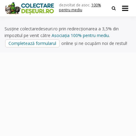
Skip
dezvoltat de asoc.
100%
to
pentru mediu
content
Susține colectaredeseuri.ro prin redirecționarea a 3,5% din
impozitul pe venit către
Asociația 100% pentru mediu
.
Completează formularul
online și ne ocupăm noi de restul!