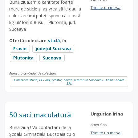
Bună ziua,am o cantitate foarte
Trimite un mesaj
mare de sticle și aș vrea să le dau la
colectare,îmi puteți spune cât costă
kg-ul? Ionut Rusu – Plutonița, jud.
Suceava
Ofertă colectare
sticlă
, în
Frasin
județul Suceava
Plutonița
Suceava
Adresată centrului de colectare
Colectare sticlă, PET-uri, plastic, hârtie și lemn în Suceava - Diasil Service
SRL
50 saci maculatură
Ungurian irina
acum 4 ani
Buna ziua ! Va contactam de la
Trimite un mesaj
Școală Gimnazială Bucsoaia cu o