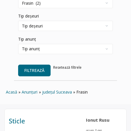
Tip deșeuri
Tip anunț
Resetează filtrele
FILTREAZĂ
Acasă
Anunțuri
județul Suceava
Frasin
Sticle
Ionut Rusu
acum 3 ani