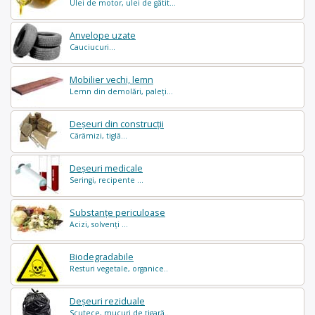
Ulei de motor, ulei de gătit...
Anvelope uzate
Cauciucuri...
Mobilier vechi, lemn
Lemn din demolări, paleți...
Deșeuri din construcții
Cărămizi, tiglă...
Deșeuri medicale
Seringi, recipente ...
Substanțe periculoase
Acizi, solvenți ...
Biodegradabile
Resturi vegetale, organice..
Deșeuri reziduale
Scutece, mucuri de țigară..