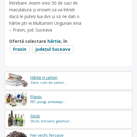
întrebare .Avem vreo 50 de saci de
maculatura și vroiam sa va întreb
dacă le puteți lua dvs și să ne dati o
hârtie ptr ei.Multumim Ungurian irina
– Frasin, jud. Suceava
Ofertă colectare
hârtie
, în
Frasin
județul Suceava
Hârtie și carton
Ziare, cutii de carton...
Plastic
PET, pungi, ambalaje...
Sticlă
Sticle, borcane, geamuri...
Fier vechi, feroase