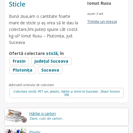
Sticle
Ionut Rusu
acum 3 ani
Bună ziua,am o cantitate foarte
Trimite un mesaj
mare de sticle și aș vrea să le dau la
colectare,îmi puteți spune cât costă
kg-ul? Ionut Rusu – Plutonița, jud.
Suceava
Ofertă colectare
sticlă
, în
Frasin
județul Suceava
Plutonița
Suceava
Adresată centrului de colectare
Colectare sticlă, PET-uri, plastic, hârtie și lemn în Suceava - Diasil Service
SRL
Hârtie și carton
Ziare, cutii de carton...
Plastic