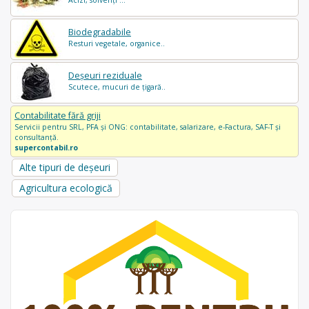
Acizi, solvenți ...
Biodegradabile
Resturi vegetale, organice..
Deșeuri reziduale
Scutece, mucuri de țigară..
Contabilitate fără griji
Servicii pentru SRL, PFA și ONG: contabilitate, salarizare, e-Factura, SAF-T și
consultanță.
supercontabil.ro
Alte tipuri de deșeuri
Agricultura ecologică