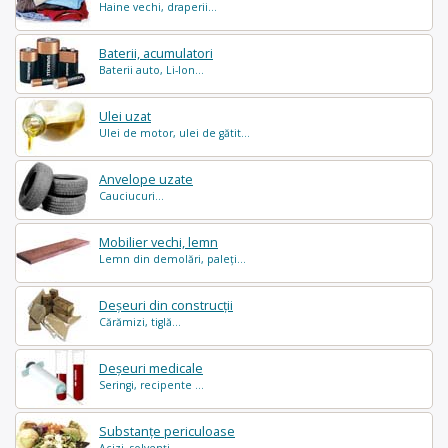
Haine vechi, draperii...
Baterii, acumulatori
Baterii auto, Li-Ion...
Ulei uzat
Ulei de motor, ulei de gătit...
Anvelope uzate
Cauciucuri...
Mobilier vechi, lemn
Lemn din demolări, paleți...
Deșeuri din construcții
Cărămizi, tiglă...
Deșeuri medicale
Seringi, recipente ...
Substanțe periculoase