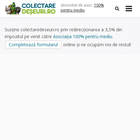
Skip
dezvoltat de asoc.
100%
to
pentru mediu
content
Susține colectaredeseuri.ro prin redirecționarea a 3,5% din
impozitul pe venit către
Asociația 100% pentru mediu
.
Completează formularul
online și ne ocupăm noi de restul!