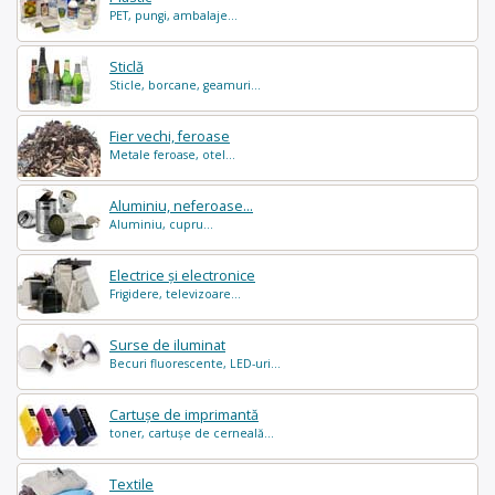
PET, pungi, ambalaje...
Sticlă
Sticle, borcane, geamuri...
Fier vechi, feroase
Metale feroase, otel...
Aluminiu, neferoase...
Aluminiu, cupru...
Electrice și electronice
Frigidere, televizoare...
Surse de iluminat
Becuri fluorescente, LED-uri...
Cartușe de imprimantă
toner, cartușe de cerneală...
Textile