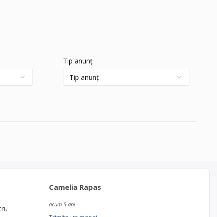
Tip anunț
Camelia Rapas
acum 5 ani
tru