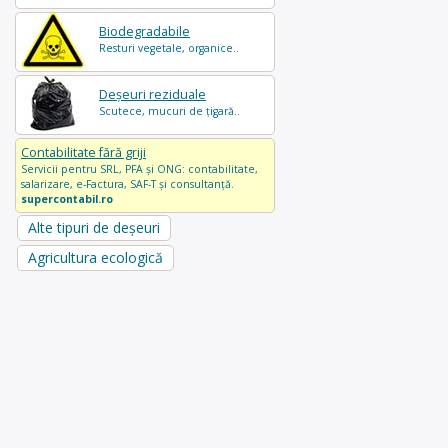
Biodegradabile
Resturi vegetale, organice..
Deșeuri reziduale
Scutece, mucuri de țigară..
Contabilitate fără griji
Servicii pentru SRL, PFA și ONG: contabilitate,
salarizare, e-Factura, SAF-T și consultanță.
supercontabil.ro
Alte tipuri de deșeuri
Agricultura ecologică