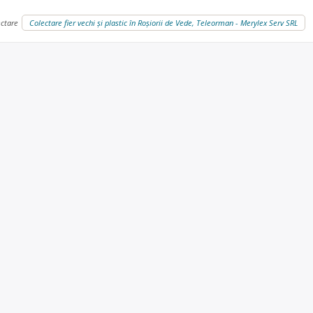
ectare
Colectare fier vechi și plastic în Roșiorii de Vede, Teleorman - Merylex Serv SRL