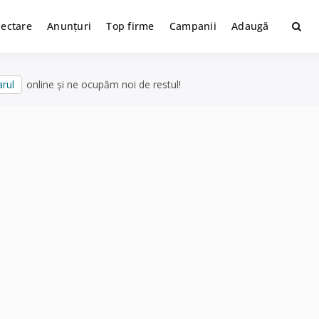
lectare
Anunțuri
Top firme
Campanii
Adaugă
rul
online și ne ocupăm noi de restul!