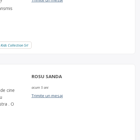
Trimite un mesaj
?
ansmis
 Kids Collection Srl
ROSU SANDA
acum 5 ani
 de cine
Trimite un mesaj
cu
tra . O