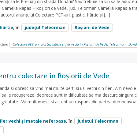
 veniți sa le Preluați din strada Dunării? Sau trebuie sa vin sa le aduc eu
Camelia Rapas – Roșiori de vede, jud. Telorman Camelia Rapas a tr
utorul anunțului Colectare PET-uri, plastic, hârtie și […]
hârtie
, în
județul Teleorman
Roșiorii de Vede
ectare
Colectare PET-uri, plastic, hârtie și fier vechi în Roșiorii de Vede, Teleorman - David
entru colectare în Roșiorii de Vede
a si doresc sa vind mai multe perti si usi vechi din fier . Am nevoie
 sa le recupereze ,deorece sunt in dificultate sa ma descurc singura 
greutate . Va multumesc si astept un raspuns din partea dumneavoas
fier vechi și metale neferoase
, în
județul Teleorman
e