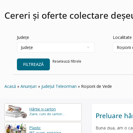
Cereri și oferte colectare deșe
Județe
Localitate
Resetează filtrele
FILTREAZĂ
Acasă
Anunțuri
județul Teleorman
Roșiorii de Vede
Hârtie și carton
Preluare hâ
Ziare, cutii de carton...
Buna ziua, am o can
Plastic
PET, pungi, ambalaje...