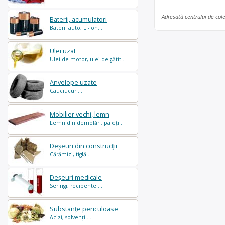
Adresată centrului de col
Baterii, acumulatori
Baterii auto, Li-Ion...
Ulei uzat
Ulei de motor, ulei de gătit...
Anvelope uzate
Cauciucuri...
Mobilier vechi, lemn
Lemn din demolări, paleți...
Deșeuri din construcții
Cărămizi, tiglă...
Deșeuri medicale
Seringi, recipente ...
Substanțe periculoase
Acizi, solvenți ...