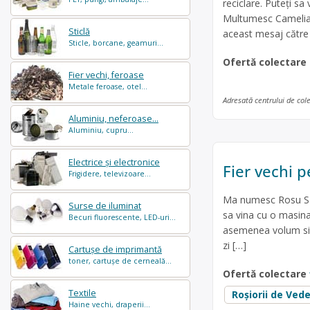
reciclare. Puteți sa
Multumesc Camelia 
Sticlă
aceast mesaj către a
Sticle, borcane, geamuri...
Ofertă colectare
Fier vechi, feroase
Metale feroase, otel...
Adresată centrului de col
Aluminiu, neferoase...
Aluminiu, cupru...
Electrice și electronice
Fier vechi p
Frigidere, televizoare...
Ma numesc Rosu Sand
Surse de iluminat
sa vina cu o masina
Becuri fluorescente, LED-uri...
asemenea volum si 
zi […]
Cartușe de imprimantă
toner, cartușe de cerneală...
Ofertă colectare
Textile
Roșiorii de Ved
Haine vechi, draperii...