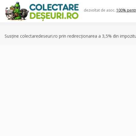
Skip
to
dezvoltat de asoc.
100% pent
content
Susține colectaredeseuri.ro prin redirecționarea a 3,5% din impozit