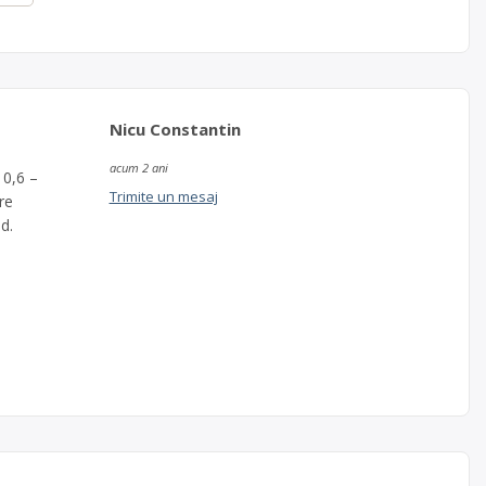
Nicu Constantin
acum 2 ani
 0,6 –
Trimite un mesaj
re
d.