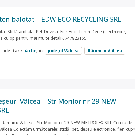
ton balotat – EDW ECO RECYCLING SRL
at Sticlă ambalaj Pet Doze al Fier Folie Lemn Deee (electronic și
ata cu op pentru mai multe detali 0747823155
e colectare
hârtie
, în
județul Vâlcea
Râmnicu Vâlcea
eșeuri Vâlcea – Str Morilor nr 29 NEW
SRL
e Râmnicu Vâlcea – Str Morilor nr 29 NEW METROLEX SRL Centru de
âlcea Colectăm următoarele: sticlă, pet, deșeu electronice, fier, cupr