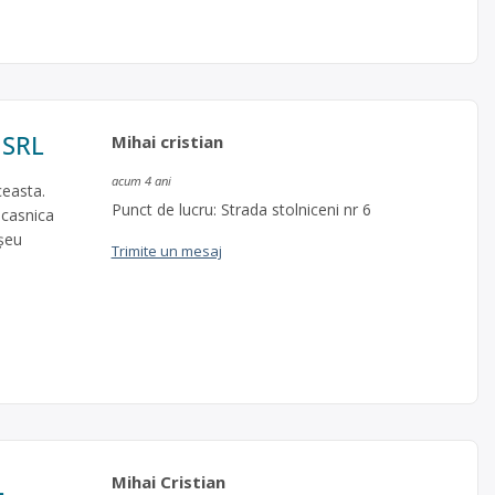
 SRL
Mihai cristian
acum 4 ani
ceasta.
Punct de lucru: Strada stolniceni nr 6
 casnica
șeu
Trimite un mesaj
L
Mihai Cristian