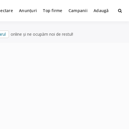
lectare
Anunțuri
Top firme
Campanii
Adaugă
rul
online și ne ocupăm noi de restul!