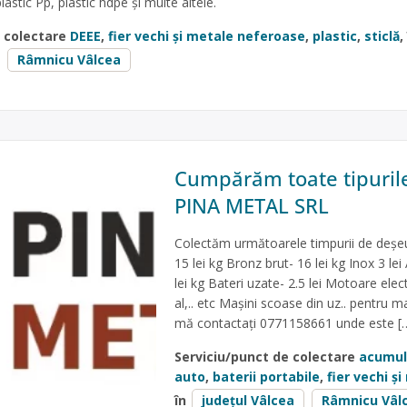
lastic Pp, plastic hdpe și multe altele.
e colectare
DEEE
,
fier vechi și metale neferoase
,
plastic
,
sticlă
,
Râmnicu Vâlcea
Cumpărăm toate tipurile
PINA METAL SRL
Colectăm următoarele timpurii de deșeu
15 lei kg Bronz brut- 16 lei kg Inox 3 lei
lei kg Bateri uzate- 2.5 lei Motoare elect
al,.. etc Mașini scoase din uz.. pentru ma
mă contactați 0771158661 unde este [
Serviciu/punct de colectare
acumula
auto
,
baterii portabile
,
fier vechi ș
în
județul Vâlcea
Râmnicu Vâl