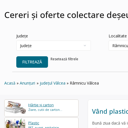
Cereri și oferte colectare deș
Județe
Localitate
Resetează filtrele
FILTREAZĂ
Acasă
Anunțuri
județul Vâlcea
Râmnicu Vâlcea
Hârtie și carton
Vând plasti
Ziare, cutii de carton...
Bună ziua dacă vă i
Plastic
PET, pungi, ambalaje...