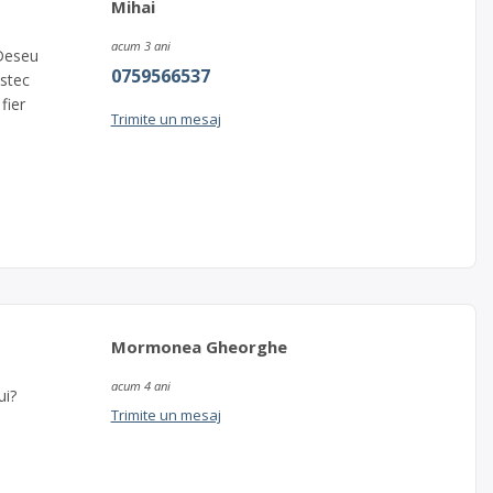
Mihai
acum 3 ani
Deseu
0759566537
stec
fier
Trimite un mesaj
Mormonea Gheorghe
acum 4 ani
ui?
Trimite un mesaj