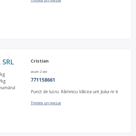
Trimite un mesaj
L SRL
Cristian
acum 2 ani
/kg
771158661
/kg
 numărul
Punct de lucru: Râmnicu Vâlcea unt Jiului nr 6
Trimite un mesaj