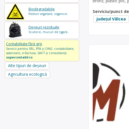
bronz, plastic pvc, p
Biodegradabile
Serviciu/punct d
Resturi vegetale, organice..
județul Vâlcea
Deșeuri reziduale
Scutece, mucuri de țigară..
Contabilitate fără griji
Servicii pentru SRL, PFA și ONG: contabilitate,
salarizare, e-Factura, SAF-T și consultanță.
supercontabil.ro
Alte tipuri de deșeuri
Agricultura ecologică