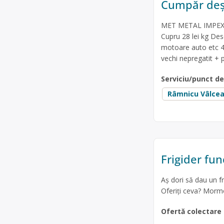
Cumpăr deșe
MET METAL IMPEX SR
Cupru 28 lei kg De
motoare auto etc 4.
vechi nepregatit + p
Serviciu/punct d
Râmnicu Vâlce
Frigider fun
Aș dori să dau un fr
Oferiți ceva? Morm
Ofertă colectare