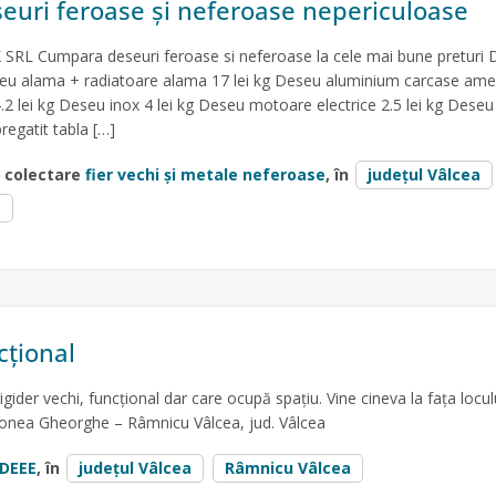
uri feroase și neferoase nepericuloase
L Cumpara deseuri feroase si neferoase la cele mai bune preturi 
seu alama + radiatoare alama 17 lei kg Deseu aluminium carcase ame
2 lei kg Deseu inox 4 lei kg Deseu motoare electrice 2.5 lei kg Deseu 
regatit tabla […]
e colectare
fier vechi și metale neferoase
, în
județul Vâlcea
a
cțional
igider vechi, funcțional dar care ocupă spațiu. Vine cineva la fața locul
onea Gheorghe – Râmnicu Vâlcea, jud. Vâlcea
DEEE
, în
județul Vâlcea
Râmnicu Vâlcea