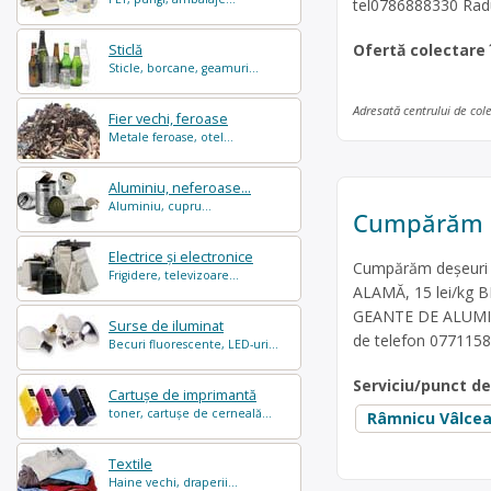
tel0786888330 Radu 
Ofertă colectare
Sticlă
Sticle, borcane, geamuri...
Adresată centrului de col
Fier vechi, feroase
Metale feroase, otel...
Aluminiu, neferoase...
Aluminiu, cupru...
Cumpărăm d
Electrice și electronice
Cumpărăm deșeuri ne
Frigidere, televizoare...
ALAMĂ, 15 lei/kg B
GEANTE DE ALUMINIU-
Surse de iluminat
de telefon 077115
Becuri fluorescente, LED-uri...
Serviciu/punct d
Cartușe de imprimantă
toner, cartușe de cerneală...
Râmnicu Vâlce
Textile
Haine vechi, draperii...