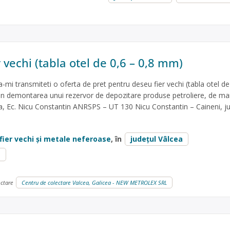
 vechi (tabla otel de 0,6 – 0,8 mm)
-mi transmiteti o oferta de pret pentru deseu fier vechi (tabla otel de
in demontarea unui rezervor de depozitare produse petroliere, de ma
a, Ec. Nicu Constantin ANRSPS – UT 130 Nicu Constantin – Caineni, ju
fier vechi și metale neferoase
, în
județul Vâlcea
a
ectare
Centru de colectare Valcea, Galicea - NEW METROLEX SRL