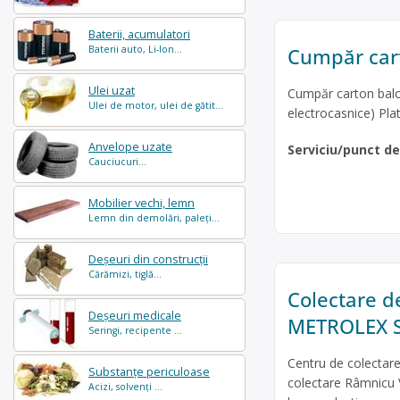
Baterii, acumulatori
Cumpăr car
Baterii auto, Li-Ion...
Ulei uzat
Cumpăr carton balot
Ulei de motor, ulei de gătit...
electrocasnice) Pl
Anvelope uzate
Serviciu/punct d
Cauciucuri...
Mobilier vechi, lemn
Lemn din demolări, paleți...
Deșeuri din construcții
Cărămizi, tiglă...
Colectare d
Deșeuri medicale
METROLEX 
Seringi, recipente ...
Centru de colectar
Substanțe periculoase
colectare Râmnicu V
Acizi, solvenți ...