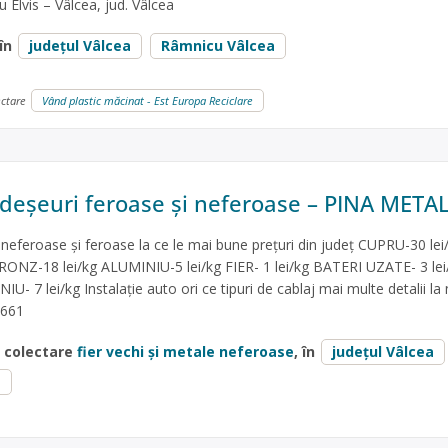
Elvis – Vâlcea, jud. Vâlcea
 în
județul Vâlcea
Râmnicu Vâlcea
ectare
Vând plastic măcinat - Est Europa Reciclare
eșeuri feroase și neferoase – PINA META
feroase și feroase la ce le mai bune prețuri din județ CUPRU-30 lei
RONZ-18 lei/kg ALUMINIU-5 lei/kg FIER- 1 lei/kg BATERI UZATE- 3 lei
 7 lei/kg Instalație auto ori ce tipuri de cablaj mai multe detalii la
8661
e colectare
fier vechi și metale neferoase
, în
județul Vâlcea
a