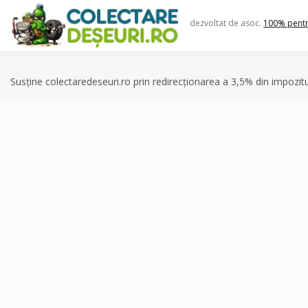
Skip
to
dezvoltat de asoc.
100% pent
content
Susține colectaredeseuri.ro prin redirecționarea a 3,5% din impozit