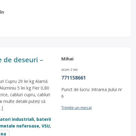
 în
 de deseuri –
Mihai
acum 2 ani
771158661
ri Cupru 29 lei kg Alamă
 Aluminiu 5 lei kg Fier 0,80
Punct de lucru: Intrarea Jiului nr
rice, cabluri cupru, cabluri
6
i multe detalii puteți să
Trimite un mesaj
…]
tori industriali
,
baterii
i metale neferoase
,
VSU
,
cea