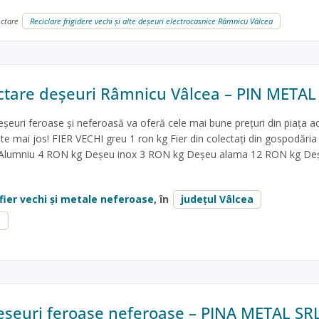
ectare
Reciclare frigidere vechi și alte deșeuri electrocasnice Râmnicu Vâlcea
ctare deșeuri Râmnicu Vâlcea – PIN METAL
șeuri feroase și neferoasă va oferă cele mai bune prețuri din piața a
ste mai jos! FIER VECHI greu 1 ron kg Fier din colectați din gospodăria
 Alumniu 4 RON kg Deșeu inox 3 RON kg Deșeu alama 12 RON kg De
fier vechi și metale neferoase
, în
județul Vâlcea
a
eșeuri feroase neferoase – PINA METAL SR