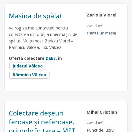
Mașina de spălat
Zarioiu Viorel
acum 4 ani
Va rog sa ma contactați pentru
Trimite un mesaj
colectarea din oraș a unei mașini de
spălat. Mulțumesc Zarioiu Viorel –
Râmnicu Vâlcea, jud. Vâlcea
Ofertă colectare
DEEE
, în
județul Vâlcea
Râmnicu Vâlcea
Colectare deșeuri
Mihai Cristian
feroase și neferoase,
acum 5 ani
oriunde în țara – MET
Punct de lucru: