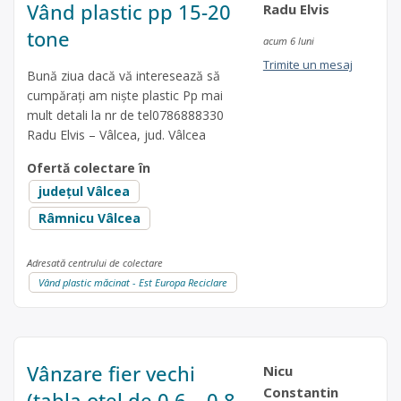
Vând plastic pp 15-20
Radu Elvis
tone
acum 6 luni
Trimite un mesaj
Bună ziua dacă vă interesează să
cumpărați am niște plastic Pp mai
mult detali la nr de tel0786888330
Radu Elvis – Vâlcea, jud. Vâlcea
Ofertă colectare în
județul Vâlcea
Râmnicu Vâlcea
Adresată centrului de colectare
Vând plastic măcinat - Est Europa Reciclare
Vânzare fier vechi
Nicu
Constantin
(tabla otel de 0,6 – 0,8