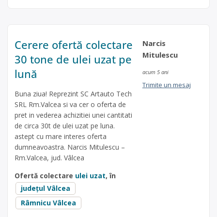
Cerere ofertă colectare
Narcis
Mitulescu
30 tone de ulei uzat pe
lună
acum 5 ani
Trimite un mesaj
Buna ziua! Reprezint SC Artauto Tech
SRL Rm.Valcea si va cer o oferta de
pret in vederea achizitiei unei cantitati
de circa 30t de ulei uzat pe luna.
astept cu mare interes oferta
dumneavoastra. Narcis Mitulescu –
Rm.Valcea, jud. Vâlcea
Ofertă colectare
ulei uzat
, în
județul Vâlcea
Râmnicu Vâlcea