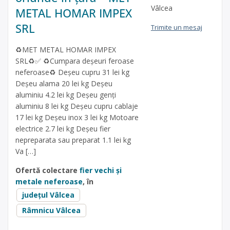
Vâlcea
METAL HOMAR IMPEX
SRL
Trimite un mesaj
♻️MET METAL HOMAR IMPEX
SRL♻️✅ ♻️Cumpara deșeuri feroase
neferoase♻️ Deșeu cupru 31 lei kg
Deșeu alama 20 lei kg Deșeu
aluminiu 4.2 lei kg Deșeu genți
aluminiu 8 lei kg Deșeu cupru cablaje
17 lei kg Deșeu inox 3 lei kg Motoare
electrice 2.7 lei kg Deșeu fier
nepreparata sau preparat 1.1 lei kg
Va […]
Ofertă colectare
fier vechi și
metale neferoase
, în
județul Vâlcea
Râmnicu Vâlcea