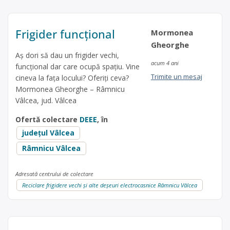
Frigider funcțional
Mormonea
Gheorghe
Aș dori să dau un frigider vechi,
acum 4 ani
funcțional dar care ocupă spațiu. Vine
Trimite un mesaj
cineva la fața locului? Oferiți ceva?
Mormonea Gheorghe – Râmnicu
Vâlcea, jud. Vâlcea
Ofertă colectare
DEEE
, în
județul Vâlcea
Râmnicu Vâlcea
Adresată centrului de colectare
Reciclare frigidere vechi și alte deșeuri electrocasnice Râmnicu Vâlcea