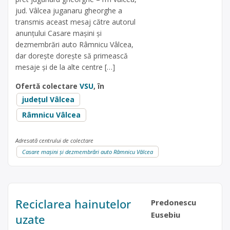
jud. Vâlcea juganaru gheorghe a
transmis aceast mesaj către autorul
anunțului Casare mașini și
dezmembrări auto Râmnicu Vâlcea,
dar dorește dorește să primească
mesaje și de la alte centre […]
Ofertă colectare
VSU
, în
județul Vâlcea
Râmnicu Vâlcea
Adresată centrului de colectare
Casare mașini și dezmembrări auto Râmnicu Vâlcea
Reciclarea hainutelor
Predonescu
Eusebiu
uzate