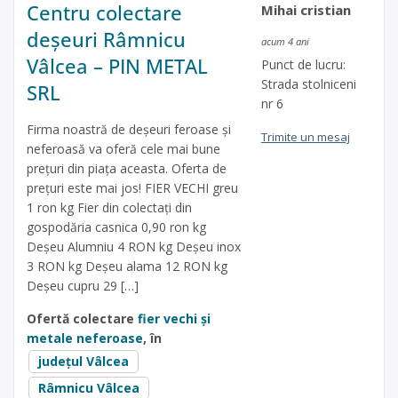
Centru colectare
Mihai cristian
deșeuri Râmnicu
acum 4 ani
Vâlcea – PIN METAL
Punct de lucru:
Strada stolniceni
SRL
nr 6
Firma noastră de deșeuri feroase și
Trimite un mesaj
neferoasă va oferă cele mai bune
prețuri din piața aceasta. Oferta de
prețuri este mai jos! FIER VECHI greu
1 ron kg Fier din colectați din
gospodăria casnica 0,90 ron kg
Deșeu Alumniu 4 RON kg Deșeu inox
3 RON kg Deșeu alama 12 RON kg
Deșeu cupru 29 […]
Ofertă colectare
fier vechi și
metale neferoase
, în
județul Vâlcea
Râmnicu Vâlcea