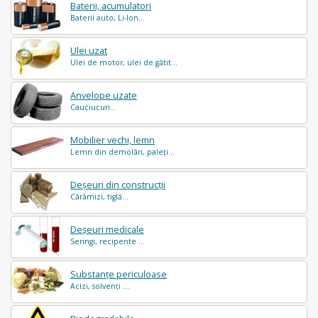
Baterii, acumulatori
Baterii auto, Li-Ion...
Ulei uzat
Ulei de motor, ulei de gătit...
Anvelope uzate
Cauciucuri...
Mobilier vechi, lemn
Lemn din demolări, paleți...
Deșeuri din construcții
Cărămizi, tiglă...
Deșeuri medicale
Seringi, recipente ...
Substanțe periculoase
Acizi, solvenți ...