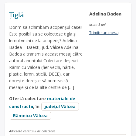
Țiglă
Adelina Badea
acum 5 ani
Dorim sa schimbăm acoperișul casei!
Trimite un mesaj
Este posibil sa se colecteze țigla și
lemul vechi de la acoperiș? Adelina
Badea – Daesti, jud. Vâlcea Adelina
Badea a transmis aceast mesaj către
autorul anunțului Colectare deșeuri
Râmnicu Vâlcea (fier vechi, hârtie,
plastic, lemn, sticlă, DEEE), dar
dorește dorește să primească
mesaje și de la alte centre de […]
Ofertă colectare
materiale de
constructii
, în
județul Vâlcea
Râmnicu Vâlcea
Adresată centrului de colectare