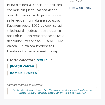
acum 5 ani
Buna dimineata! Asociatia Copii fara
Trimite un mesaj
copilarie din judetul Valcea detine
tone de hainute uzate pe care dorim
sa le reciclam prin dumneavoastra.
Sustinem peste 1.000 de copii saraci
si bolnavi din judetul nostru doar cu
banii obtinuti din reciclarea selectiva a
deseurilor. Predonescu Eusebiu – RM
Valcea, jud. Vâlcea Predonescu
Eusebiu a transmis aceast mesaj […]
Ofertă colectare
textile
, în
județul Vâlcea
Râmnicu Vâlcea
Adresată centrului de colectare
Centru de colectare și reciclare Bujoreni (metale, sticlă , textil , lemn,
hârtie , plastic , cauciuc, DEEE , baterii , anvelope uzate...)