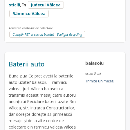
sticlă
, în
județul Vâlcea
Râmnicu Vâlcea
Adresată centrului de colectare
Cumpăr PET și carton balotat - Ecolight Recycling
Baterii auto
balasoiu
acum 5 ani
Buna ziua Ce pret avetii la bateriile
Trimite un mesaj
auto uzate? balasoiu – ramnicu
valcea, jud. Vâlcea balasoiu a
transmis aceast mesaj către autorul
anunțului Reciclare baterii uzate Rm.
Vâlcea, str. Intrarea Constructorilor,
dar dorește dorește să primească
mesaje și de la alte centre de
colectare din ramnicu valcea/Vâlcea