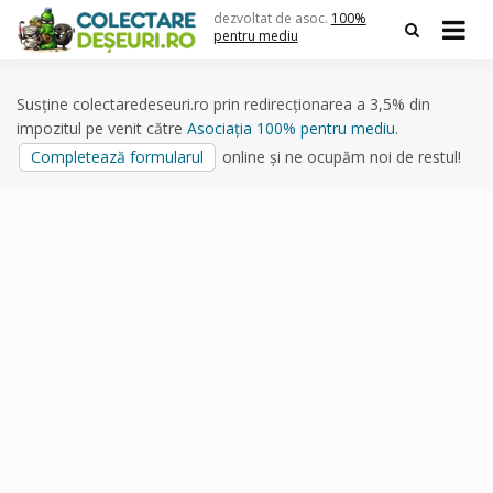
Skip
dezvoltat de asoc.
100%
to
pentru mediu
content
Susține colectaredeseuri.ro prin redirecționarea a 3,5% din
impozitul pe venit către
Asociația 100% pentru mediu
.
Completează formularul
online și ne ocupăm noi de restul!