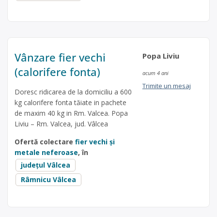
Vânzare fier vechi
Popa Liviu
(calorifere fonta)
acum 4 ani
Trimite un mesaj
Doresc ridicarea de la domiciliu a 600
kg calorifere fonta tăiate in pachete
de maxim 40 kg in Rm. Valcea. Popa
Liviu – Rm. Valcea, jud. Vâlcea
Ofertă colectare
fier vechi și
metale neferoase
, în
județul Vâlcea
Râmnicu Vâlcea