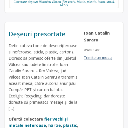
Colectare deșeuri Râmnicu Vâlcea (fier vechi, hârtie, plastic, lemn, sticlă,
DEEE)
Deșeuri presortate
Ioan Catalin
Sararu
Detin cateva tone de deșeuri(feroase
acum 5 ani
si neferoase, sticla, plastic, carton).
Trimite un mesaj
Doresc sa primesc oferte din judetul
Vâlcea sau judete limitrofe. Ioan
Catalin Sararu – Rm Valcea, jud.
Vâlcea Ioan Catalin Sararu a transmis
aceast mesaj către autorul anunțului
Cumpăr PET și carton balotat –
Ecolight Recycling, dar dorește
dorește să primească mesaje și de la
[…]
Ofertă colectare
fier vechi și
metale neferoase
,
hârtie
,
plastic
,