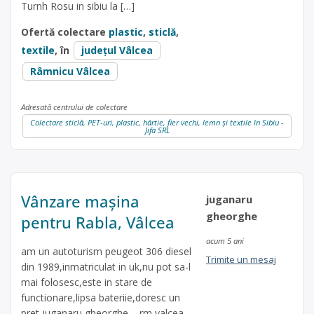
Turnh Rosu in sibiu la […]
Ofertă colectare
plastic
,
sticlă
,
textile
, în
județul Vâlcea
Râmnicu Vâlcea
Adresată centrului de colectare
Colectare sticlă, PET-uri, plastic, hârtie, fier vechi, lemn și textile în Sibiu -
Jifa SRL
Vânzare mașina
juganaru
gheorghe
pentru Rabla, Vâlcea
acum 5 ani
am un autoturism peugeot 306 diesel
Trimite un mesaj
din 1989,inmatriculat in uk,nu pot sa-l
mai folosesc,este in stare de
functionare,lipsa bateriie,doresc un
pret juganaru gheorghe – rm valcea,