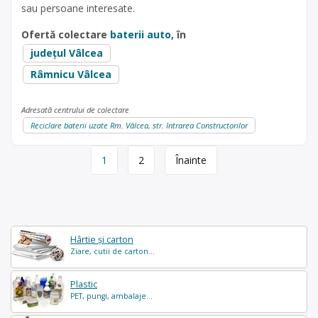
sau persoane interesate.
Ofertă colectare
baterii auto
, în
județul Vâlcea
Râmnicu Vâlcea
Adresată centrului de colectare
Reciclare baterii uzate Rm. Vâlcea, str. Intrarea Constructorilor
Page
1
2
Înainte
navigation
Hârtie și carton
Ziare, cutii de carton...
Plastic
PET, pungi, ambalaje...