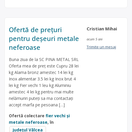
Ofertă de prețuri
Cristian Mihai
pentru deșeuri metale
acum 5 ani
neferoase
Trimite un mesaj
Buna ziua de la SC PINA METAL SRL
Oferta mea de preț este Cupru 28 lei
kg Alama bronz amestec 14 lei kg
Inox alimentar 3.5 lei kg Inox brut 4
lei kg Fier vechi 1 leu kg Aluminiu
amestec 4 lei kg pentru mai multe
nelămuriri puteți sa ma contactați
accept marfa pe pesoana […]
Ofertă colectare
fier vechi și
metale neferoase
, în
județul Vâlcea