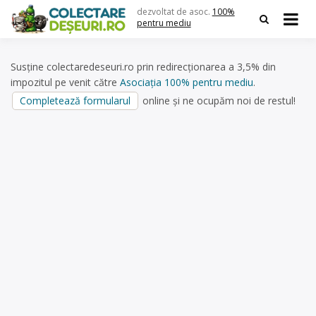
Skip
dezvoltat de asoc.
100%
to
pentru mediu
content
Susține colectaredeseuri.ro prin redirecționarea a 3,5% din
impozitul pe venit către
Asociația 100% pentru mediu
.
Completează formularul
online și ne ocupăm noi de restul!