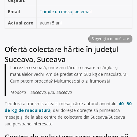
deșeuri:
Email
Trimite un mesaj pe email
Actualizare
acum 5 ani
Sugerați o modificare
Ofertă colectare hârtie în județul
Suceava, Suceava
Lucrez la o școală, unde am făcut o casare a cărților și
manualelor vechi. Am de predat cam 500 kg de maculatură.
Cum putem proceda? Mulțumesc și o zi frumoasă!
Teodora – Suceava, jud. Suceava
Teodora a transmis aceast mesaj către autorul anunțului
40 -50
de kg de maculatură
, dar dorește dorește să primească
mesaje și de la alte centre de colectare din Suceava/Suceava
sau persoane interesate.
Centre de colectare care credem că