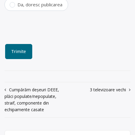
Da, doresc publicarea
Navigare
Cumpărăm deșeuri DEEE,
3 televizoare vechi
plăci populate/nepopulate,
în
straif, componente din
articole
echipamente casate