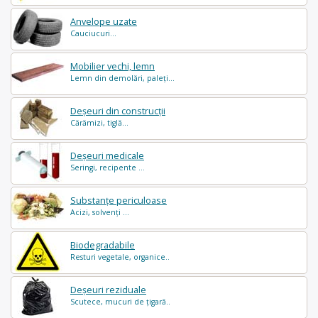
Anvelope uzate
Cauciucuri...
Mobilier vechi, lemn
Lemn din demolări, paleți...
Deșeuri din construcții
Cărămizi, tiglă...
Deșeuri medicale
Seringi, recipente ...
Substanțe periculoase
Acizi, solvenți ...
Biodegradabile
Resturi vegetale, organice..
Deșeuri reziduale
Scutece, mucuri de țigară..