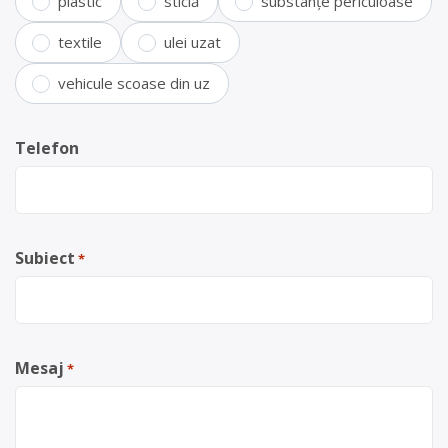
plastic
sticlă
substanțe periculoase
textile
ulei uzat
vehicule scoase din uz
Telefon
Subiect
*
Mesaj
*