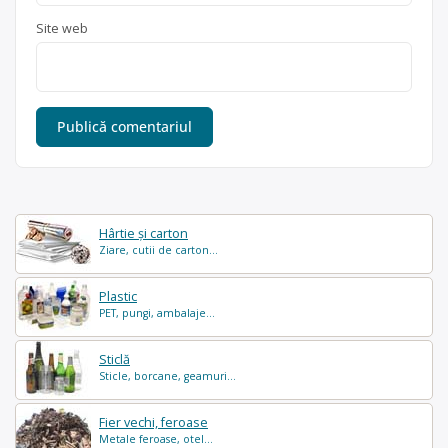
Site web
Hârtie și carton
Ziare, cutii de carton...
Plastic
PET, pungi, ambalaje...
Sticlă
Sticle, borcane, geamuri...
Fier vechi, feroase
Metale feroase, otel...