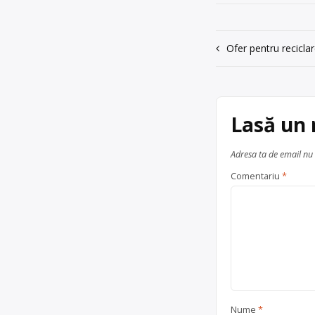
județul Arges
Trimite un mesaj
Navigare
Ofer pentru reciclar
în
articole
Lasă un
Adresa ta de email nu 
Comentariu
*
Nume
*