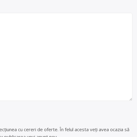
cțiunea cu cereri de oferte. În felul acesta veți avea ocazia să
u publicarea unui anunt nou.