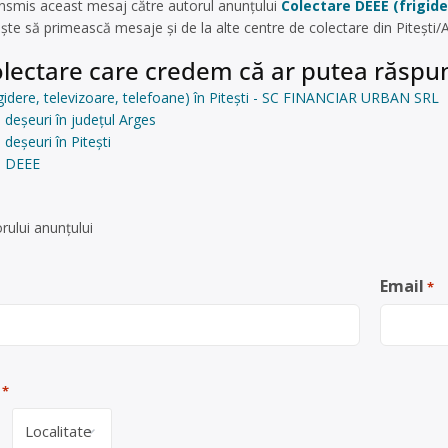
nsmis aceast mesaj către autorul anunțului
Colectare DEEE (frigide
ște să primească mesaje și de la alte centre de colectare din Pitești
lectare care credem că ar putea răspun
gidere, televizoare, telefoane) în Pitești - SC FINANCIAR URBAN SRL
 deșeuri în județul Arges
deșeuri în Pitești
e DEEE
rului anunţului
Email
*
*