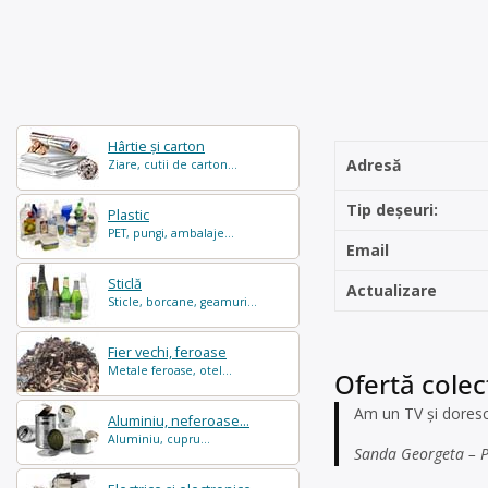
Hârtie și carton
Adresă
Ziare, cutii de carton...
Tip deșeuri:
Plastic
PET, pungi, ambalaje...
Email
Sticlă
Actualizare
Sticle, borcane, geamuri...
Fier vechi, feroase
Metale feroase, otel...
Ofertă colec
Am un TV și doresc
Aluminiu, neferoase...
Aluminiu, cupru...
Sanda Georgeta – Pi