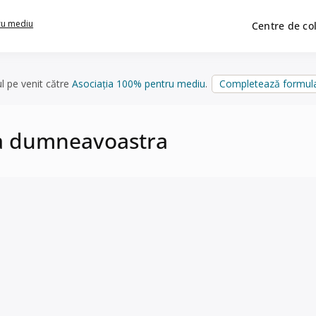
ru mediu
Centre de co
ul pe venit către
Asociația 100% pentru mediu
.
Completează formula
la dumneavoastra