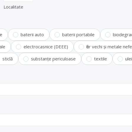
Localitate
te
baterii auto
baterii portabile
biodegra
ale
electrocasnice (DEEE)
fier vechi și metale ne
sticlă
substanțe periculoase
textile
ule