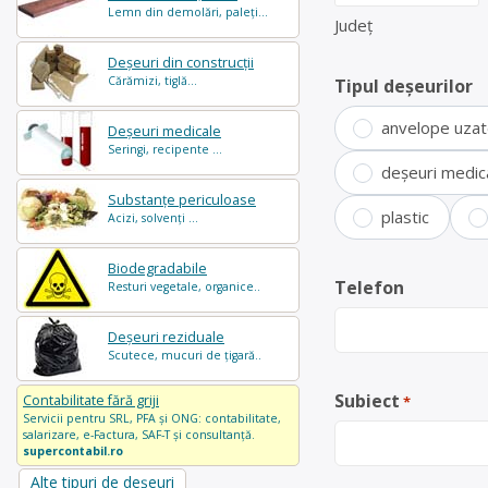
Lemn din demolări, paleți...
Județ
Deșeuri din construcții
Cărămizi, tiglă...
Tipul deșeurilor
anvelope uza
Deșeuri medicale
Seringi, recipente ...
deșeuri medic
Substanțe periculoase
plastic
Acizi, solvenți ...
Biodegradabile
Telefon
Resturi vegetale, organice..
Deșeuri reziduale
Scutece, mucuri de țigară..
Subiect
Contabilitate fără griji
*
Servicii pentru SRL, PFA și ONG: contabilitate,
salarizare, e-Factura, SAF-T și consultanță.
supercontabil.ro
Alte tipuri de deșeuri