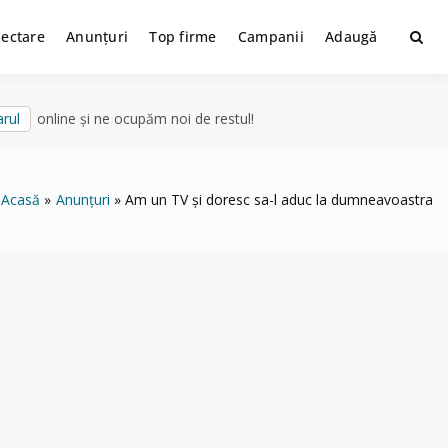
lectare
Anunțuri
Top firme
Campanii
Adaugă
rul
online și ne ocupăm noi de restul!
Acasă
Anunțuri
Am un TV și doresc sa-l aduc la dumneavoastra