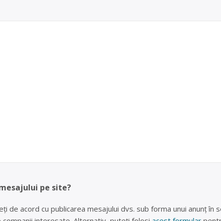
 mesajului pe site?
eți de acord cu publicarea mesajului dvs. sub forma unui anunț în se
lte companii interesate. Alternativ, puteți folosi
acest formular
pentr