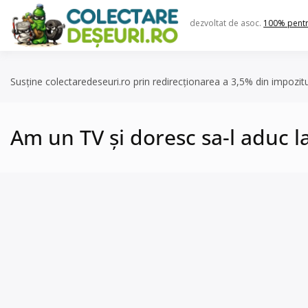
Skip
to
dezvoltat de asoc.
100% pent
content
Susține colectaredeseuri.ro prin redirecționarea a 3,5% din impozit
Am un TV și doresc sa-l aduc 