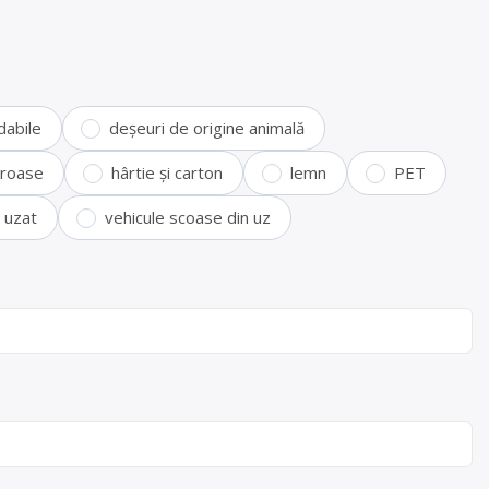
dabile
deșeuri de origine animală
feroase
hârtie și carton
lemn
PET
i uzat
vehicule scoase din uz