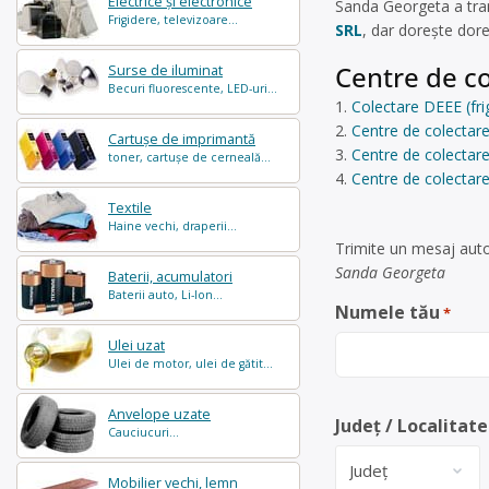
Electrice și electronice
Sanda Georgeta a tra
Frigidere, televizoare...
SRL
, dar dorește dore
Centre de co
Surse de iluminat
Becuri fluorescente, LED-uri...
Colectare DEEE (fri
Centre de colectare
Cartușe de imprimantă
Centre de colectare 
toner, cartușe de cerneală...
Centre de colectar
Textile
Haine vechi, draperii...
Trimite un mesaj auto
Sanda Georgeta
Baterii, acumulatori
Baterii auto, Li-Ion...
Numele tău
*
Ulei uzat
Ulei de motor, ulei de gătit...
Anvelope uzate
Județ / Localitate
Cauciucuri...
Mobilier vechi, lemn