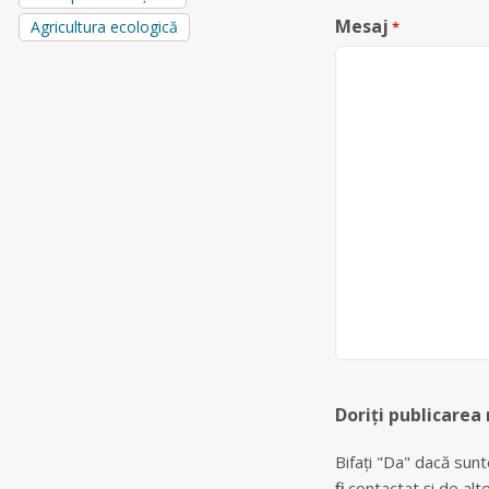
Mesaj
Agricultura ecologică
*
Doriți publicarea
Bifați "Da" dacă sunt
fiți contactat și de a