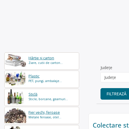
Hârtie și carton
Ziare, cutii de carton...
Județe
Plastic
PET, pungi, ambalaje...
FILTREAZĂ
Sticlă
Sticle, borcane, geamuri...
Fier vechi, feroase
Metale feroase, otel...
Colectare s