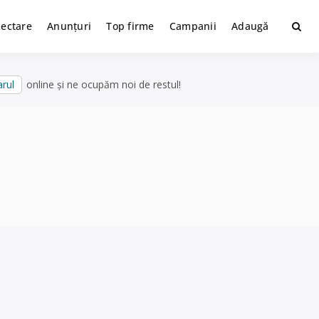
lectare
Anunțuri
Top firme
Campanii
Adaugă
rul
online și ne ocupăm noi de restul!