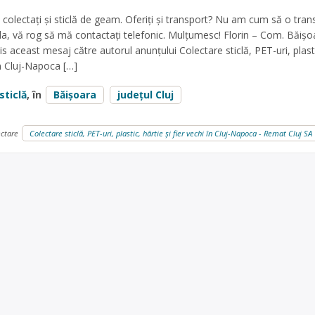
 colectați și sticlă de geam. Oferiți și transport? Nu am cum să o tran
da, vă rog să mă contactați telefonic. Mulțumesc! Florin – Com. Băișoa
is aceast mesaj către autorul anunțului Colectare sticlă, PET-uri, plast
 în Cluj-Napoca […]
sticlă
, în
Băişoara
județul Cluj
ectare
Colectare sticlă, PET-uri, plastic, hârtie și fier vechi în Cluj-Napoca - Remat Cluj SA