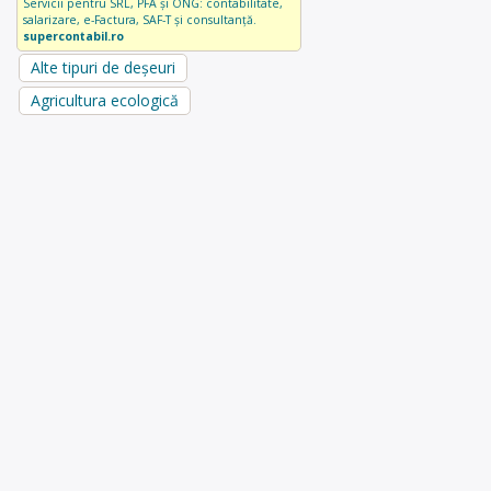
Servicii pentru SRL, PFA și ONG: contabilitate,
salarizare, e-Factura, SAF-T și consultanță.
supercontabil.ro
Alte tipuri de deșeuri
Agricultura ecologică