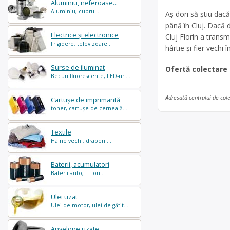
Aluminiu, neferoase...
Aluminiu, cupru...
Aș dori să știu dacă
până în Cluj. Dacă 
Electrice și electronice
Cluj Florin a transm
Frigidere, televizoare...
hârtie și fier vechi
Surse de iluminat
Ofertă colectare
Becuri fluorescente, LED-uri...
Adresată centrului de col
Cartușe de imprimantă
toner, cartușe de cerneală...
Textile
Haine vechi, draperii...
Baterii, acumulatori
Baterii auto, Li-Ion...
Ulei uzat
Ulei de motor, ulei de gătit...
Anvelope uzate