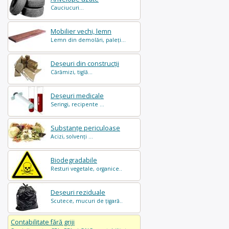
Cauciucuri...
Mobilier vechi, lemn
Lemn din demolări, paleți...
Deșeuri din construcții
Cărămizi, tiglă...
Deșeuri medicale
Seringi, recipente ...
Substanțe periculoase
Acizi, solvenți ...
Biodegradabile
Resturi vegetale, organice..
Deșeuri reziduale
Scutece, mucuri de țigară..
Contabilitate fără griji