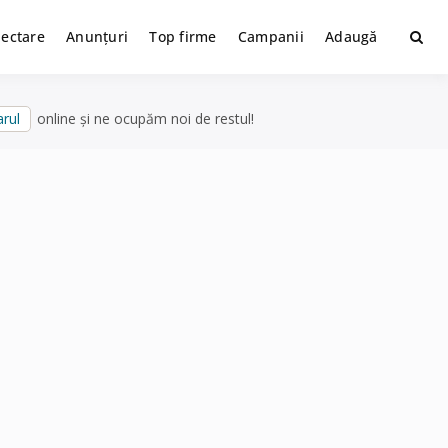
lectare
Anunțuri
Top firme
Campanii
Adaugă
rul
online și ne ocupăm noi de restul!