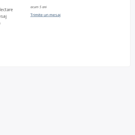
acum 5 ani
lectare
Trimite un mesaj
esaj
ă