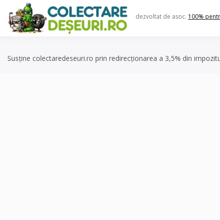
Skip
to
dezvoltat de asoc.
100% pent
content
Susține colectaredeseuri.ro prin redirecționarea a 3,5% din impozit