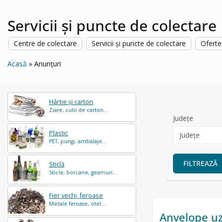
Servicii și puncte de colectare
Centre de colectare
Servicii și puncte de colectare
Oferte
Acasă
Anunțuri
Hârtie și carton
Ziare, cutii de carton...
Județe
Plastic
PET, pungi, ambalaje...
FILTREAZĂ
Sticlă
Sticle, borcane, geamuri...
Fier vechi, feroase
Metale feroase, otel...
Anvelope u