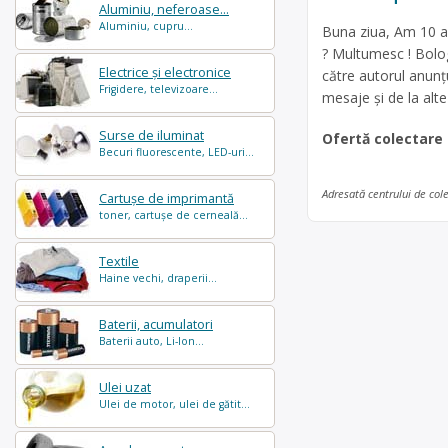
Aluminiu, neferoase...
Aluminiu, cupru...
Buna ziua, Am 10 a
? Multumesc ! Bolog
Electrice și electronice
către autorul anunț
Frigidere, televizoare...
mesaje și de la alte
Surse de iluminat
Ofertă colectare
Becuri fluorescente, LED-uri...
Adresată centrului de col
Cartușe de imprimantă
toner, cartușe de cerneală...
Textile
Haine vechi, draperii...
Baterii, acumulatori
Baterii auto, Li-Ion...
Ulei uzat
Ulei de motor, ulei de gătit...