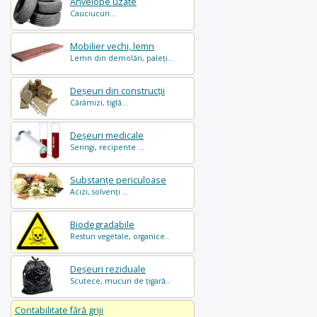
Anvelope uzate
Cauciucuri...
Mobilier vechi, lemn
Lemn din demolări, paleți...
Deșeuri din construcții
Cărămizi, tiglă...
Deșeuri medicale
Seringi, recipente ...
Substanțe periculoase
Acizi, solvenți ...
Biodegradabile
Resturi vegetale, organice..
Deșeuri reziduale
Scutece, mucuri de țigară..
Contabilitate fără griji