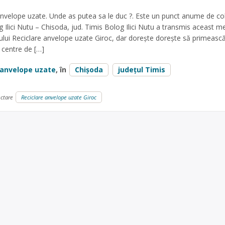
nvelope uzate. Unde as putea sa le duc ?. Este un punct anume de co
 Ilici Nutu – Chisoda, jud. Timis Bolog Ilici Nutu a transmis aceast m
ului Reciclare anvelope uzate Giroc, dar dorește dorește să primeasc
 centre de […]
anvelope uzate
, în
Chișoda
județul Timis
ectare
Reciclare anvelope uzate Giroc