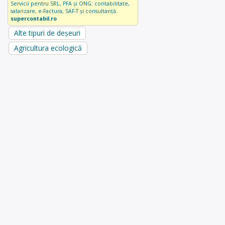
Servicii pentru SRL, PFA și ONG: contabilitate,
salarizare, e-Factura, SAF-T și consultanță.
supercontabil.ro
Alte tipuri de deșeuri
Agricultura ecologică