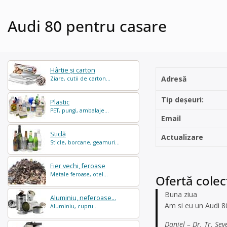
Audi 80 pentru casare
Hârtie și carton
Adresă
Ziare, cutii de carton...
Tip deșeuri:
Plastic
PET, pungi, ambalaje...
Email
Sticlă
Actualizare
Sticle, borcane, geamuri...
Fier vechi, feroase
Metale feroase, otel...
Ofertă colec
Buna ziua
Aluminiu, neferoase...
Am si eu un Audi 8
Aluminiu, cupru...
Daniel – Dr. Tr. Sev