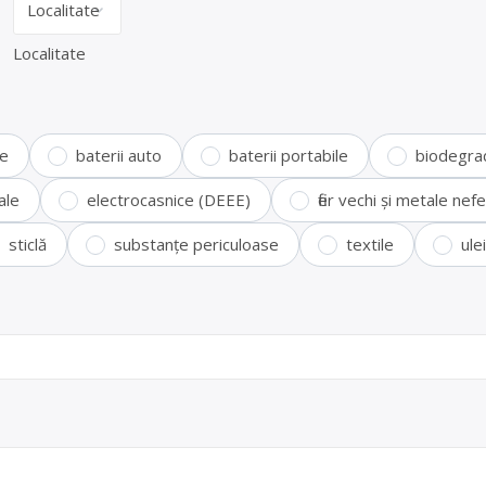
Localitate
te
baterii auto
baterii portabile
biodegra
ale
electrocasnice (DEEE)
fier vechi și metale ne
sticlă
substanțe periculoase
textile
ule