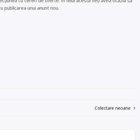
cțiunea cu cereri de oferte. În felul acesta veți avea ocazia să
u publicarea unui anunt nou.
Colectare neoane