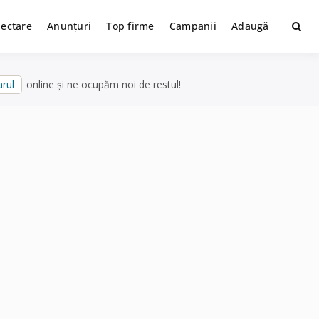
lectare
Anunțuri
Top firme
Campanii
Adaugă
rul
online și ne ocupăm noi de restul!