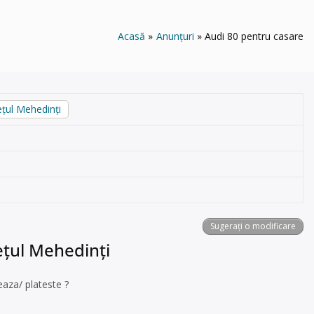
Acasă
Anunțuri
Audi 80 pentru casare
ețul Mehedinți
Sugerați o modificare
ețul Mehedinți
eaza/ plateste ?