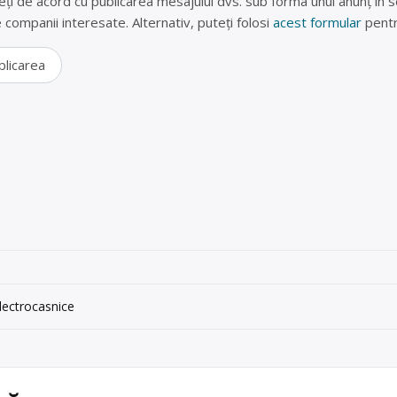
eți de acord cu publicarea mesajului dvs. sub forma unui anunț în se
lte companii interesate. Alternativ, puteți folosi
acest formular
pentr
blicarea
electrocasnice