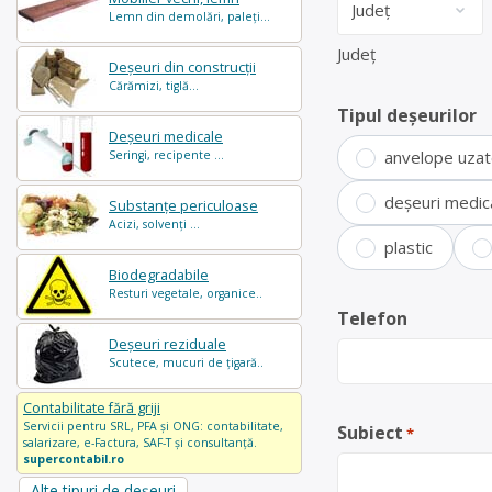
Lemn din demolări, paleți...
Județ
Deșeuri din construcții
Cărămizi, tiglă...
Tipul deșeurilor
Deșeuri medicale
anvelope uza
Seringi, recipente ...
deșeuri medic
Substanțe periculoase
Acizi, solvenți ...
plastic
Biodegradabile
Resturi vegetale, organice..
Telefon
Deșeuri reziduale
Scutece, mucuri de țigară..
Contabilitate fără griji
Servicii pentru SRL, PFA și ONG: contabilitate,
Subiect
*
salarizare, e-Factura, SAF-T și consultanță.
supercontabil.ro
Alte tipuri de deșeuri