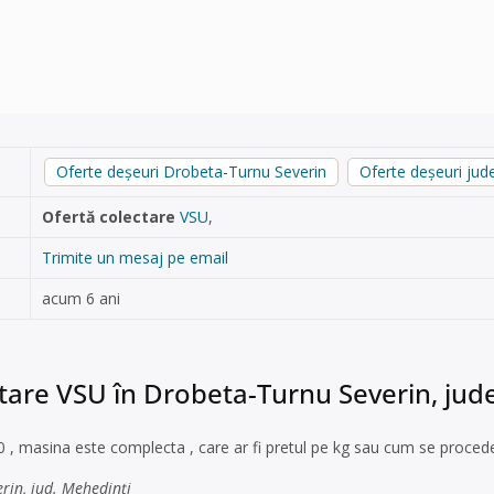
Oferte deșeuri Drobeta-Turnu Severin
Oferte deșeuri jud
Ofertă colectare
VSU
,
Trimite un mesaj pe email
acum 6 ani
tare VSU în Drobeta-Turnu Severin, jud
0 , masina este complecta , care ar fi pretul pe kg sau cum se proced
erin, jud. Mehedinți