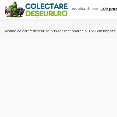
Skip
to
dezvoltat de asoc.
100% pent
content
Susține colectaredeseuri.ro prin redirecționarea a 3,5% din impozit