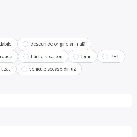
dabile
deșeuri de origine animală
feroase
hârtie și carton
lemn
PET
i uzat
vehicule scoase din uz