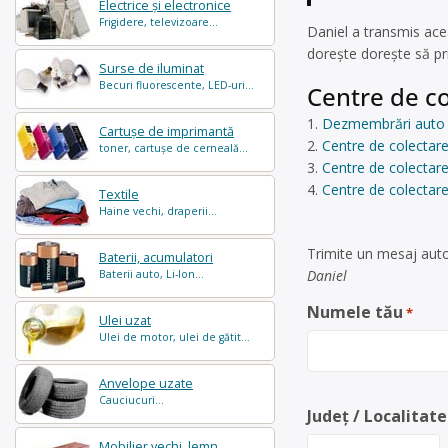
Electrice și electronice
Frigidere, televizoare...
Daniel a transmis ace
dorește dorește să pr
Surse de iluminat
Becuri fluorescente, LED-uri...
Centre de co
Dezmembrări auto 
Cartușe de imprimantă
Centre de colectare
toner, cartușe de cerneală...
Centre de colectare
Centre de colectar
Textile
Haine vechi, draperii...
Trimite un mesaj auto
Baterii, acumulatori
Daniel
Baterii auto, Li-Ion...
Numele tău
*
Ulei uzat
Ulei de motor, ulei de gătit...
Anvelope uzate
Cauciucuri...
Județ / Localitate
Mobilier vechi, lemn