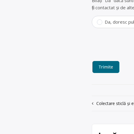
Bifați "Da" dacă sunt
fiți contactat și de a
Da, doresc pu
Navigare
Colectare sticlă și 
în
articole