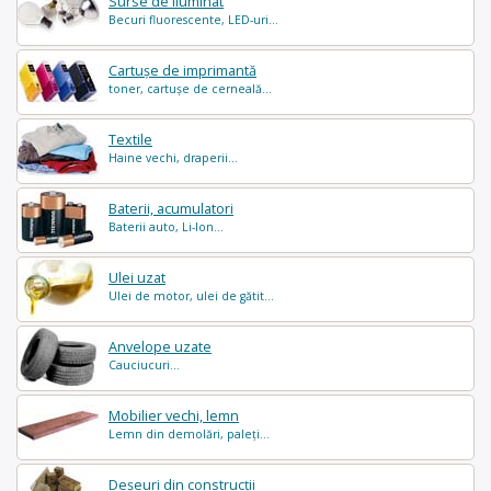
Surse de iluminat
Becuri fluorescente, LED-uri...
Cartușe de imprimantă
toner, cartușe de cerneală...
Textile
Haine vechi, draperii...
Baterii, acumulatori
Baterii auto, Li-Ion...
Ulei uzat
Ulei de motor, ulei de gătit...
Anvelope uzate
Cauciucuri...
Mobilier vechi, lemn
Lemn din demolări, paleți...
Deșeuri din construcții