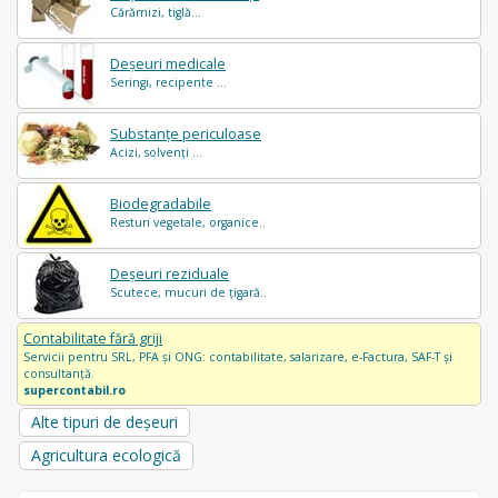
Cărămizi, tiglă...
Deșeuri medicale
Seringi, recipente ...
Substanțe periculoase
Acizi, solvenți ...
Biodegradabile
Resturi vegetale, organice..
Deșeuri reziduale
Scutece, mucuri de țigară..
Contabilitate fără griji
Servicii pentru SRL, PFA și ONG: contabilitate, salarizare, e-Factura, SAF-T și
consultanță.
supercontabil.ro
Alte tipuri de deșeuri
Agricultura ecologică