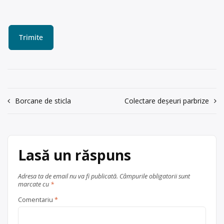
Navigare
Borcane de sticla
Colectare deșeuri parbrize
în
articole
Lasă un răspuns
Adresa ta de email nu va fi publicată.
Câmpurile obligatorii sunt
marcate cu
*
Comentariu
*