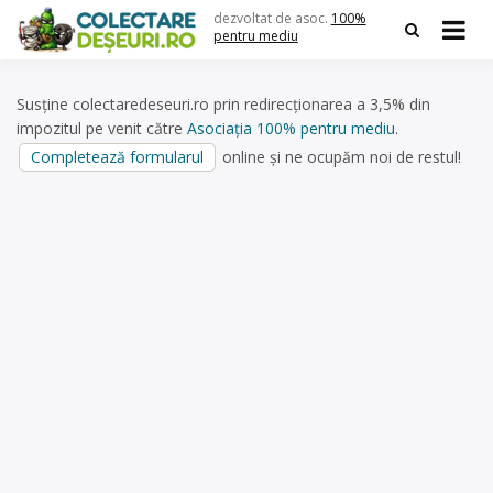
Skip
dezvoltat de asoc.
100%
to
pentru mediu
content
Susține colectaredeseuri.ro prin redirecționarea a 3,5% din
impozitul pe venit către
Asociația 100% pentru mediu
.
Completează formularul
online și ne ocupăm noi de restul!