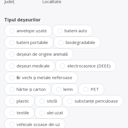
Județ
Localitate
Tipul deșeurilor
anvelope uzate
baterii auto
baterii portabile
biodegradabile
deșeuri de origine animală
deșeuri medicale
electrocasnice (DEEE)
fier vechi și metale neferoase
hârtie și carton
lemn
PET
plastic
sticlă
substanțe periculoase
textile
ulei uzat
vehicule scoase din uz