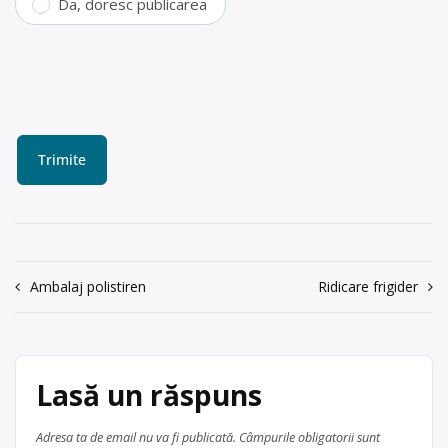
Da, doresc publicarea
Navigare
Ambalaj polistiren
Ridicare frigider
în
articole
Lasă un răspuns
Adresa ta de email nu va fi publicată.
Câmpurile obligatorii sunt