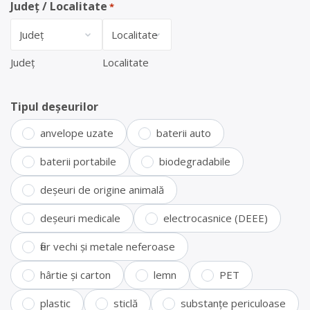
Județ / Localitate
*
Județ
Localitate
Tipul deșeurilor
anvelope uzate
baterii auto
baterii portabile
biodegradabile
deșeuri de origine animală
deșeuri medicale
electrocasnice (DEEE)
fier vechi și metale neferoase
hârtie și carton
lemn
PET
plastic
sticlă
substanțe periculoase