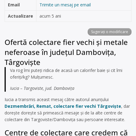
Email
Trimite un mesaj pe email
Actualizare
acum 5 ani
Sugerați o modificare
Ofertă colectare fier vechi și metale
neferoase în județul Dambovița,
Târgoviște
Va rog îmi puteți ridica de acasă un calorifer baie și cit îmi
oferiți/kg? Mulțumesc.
Iucia – Targoviste, jud. Dambovița
Iucia a transmis aceast mesaj către autorul anunțului
Dezmembrări, Remat, colectare fier vechi Târgoviște
, dar
dorește dorește să primească mesaje și de la alte centre de
colectare din Targoviste/Dambovița sau persoane interesate.
Centre de colectare care credem că