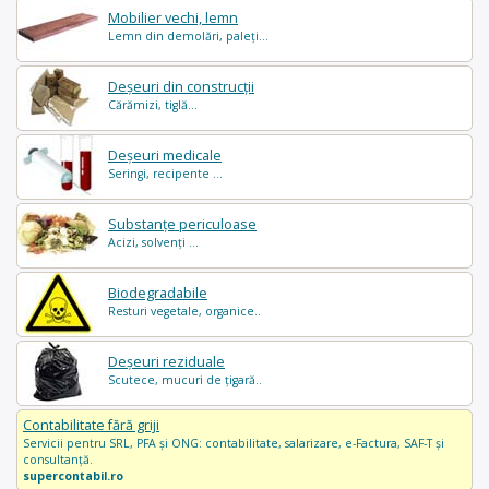
Mobilier vechi, lemn
Lemn din demolări, paleți...
Deșeuri din construcții
Cărămizi, tiglă...
Deșeuri medicale
Seringi, recipente ...
Substanțe periculoase
Acizi, solvenți ...
Biodegradabile
Resturi vegetale, organice..
Deșeuri reziduale
Scutece, mucuri de țigară..
Contabilitate fără griji
Servicii pentru SRL, PFA și ONG: contabilitate, salarizare, e-Factura, SAF-T și
consultanță.
supercontabil.ro