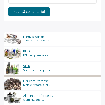
Hârtie și carton
Ziare, cutii de carton...
Plastic
PET, pungi, ambalaje...
Sticlă
Sticle, borcane, geamuri...
Fier vechi, feroase
Metale feroase, otel...
Aluminiu, neferoase...
Aluminiu, cupru...