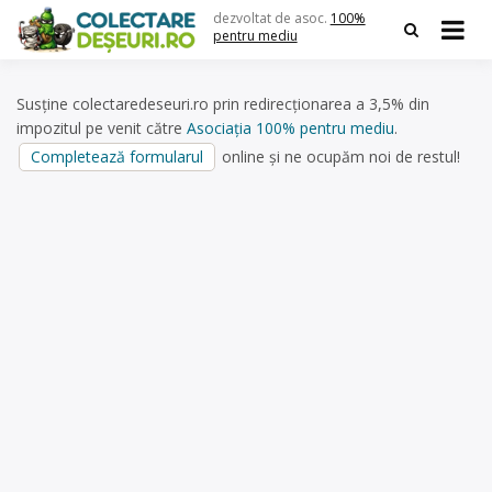
Skip
dezvoltat de asoc.
100%
to
pentru mediu
content
Susține colectaredeseuri.ro prin redirecționarea a 3,5% din
impozitul pe venit către
Asociația 100% pentru mediu
.
Completează formularul
online și ne ocupăm noi de restul!