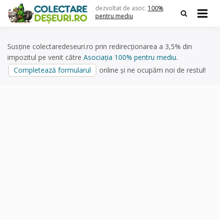
Skip
dezvoltat de asoc.
100%
to
pentru mediu
content
Susține colectaredeseuri.ro prin redirecționarea a 3,5% din
impozitul pe venit către
Asociația 100% pentru mediu
.
Completează formularul
online și ne ocupăm noi de restul!