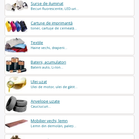
Surse de iluminat
Becuri fluorescente, LED-uri...
Cartușe de imprimantă
toner, cartușe de cerneală...
Textile
Haine vechi, draperii...
Baterii, acumulatori
Baterii auto, Li-Ion...
Ulei uzat
Ulei de motor, ulei de gătit...
Anvelope uzate
Cauciucuri...
Mobilier vechi, lemn
Lemn din demolări, paleți...