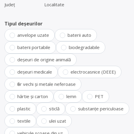
Județ
Localitate
Tipul deșeurilor
anvelope uzate
baterii auto
baterii portabile
biodegradabile
deșeuri de origine animală
deșeuri medicale
electrocasnice (DEEE)
fier vechi și metale neferoase
hârtie și carton
lemn
PET
plastic
sticlă
substanțe periculoase
textile
ulei uzat
vehicule scoase din uz