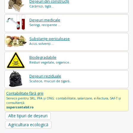
Deșeuri din construcții
Cărămizi, tiglă...
Deșeuri medicale
Seringi, recipente ...
Substanțe periculoase
Acizi, solvenți ...
Biodegradabile
Resturi vegetale, organice..
Deșeuri reziduale
Scutece, mucuri de țigară..
Contabilitate fără griji
Servicii pentru SRL, PFA și ONG: contabilitate, salarizare, e-Factura, SAF-T și
consultanță.
supercontabil.ro
Alte tipuri de deșeuri
Agricultura ecologică