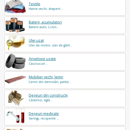
Textile
Haine vechi, draperii...
Baterii, acumulatori
Baterii auto, Li-Ion...
Ulei uzat
Ulei de motor, ulei de gătit...
Anvelope uzate
Cauciucuri...
Mobilier vechi, lemn
Lemn din demolări, paleți...
Deșeuri din construcții
Cărămizi, tiglă...
Deșeuri medicale
Seringi, recipente ...