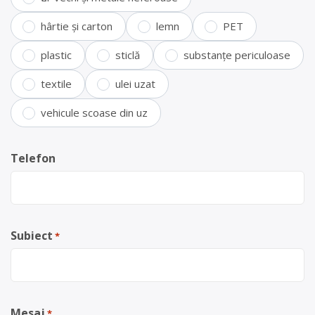
hârtie și carton
lemn
PET
plastic
sticlă
substanțe periculoase
textile
ulei uzat
vehicule scoase din uz
Telefon
Subiect
*
Mesaj
*