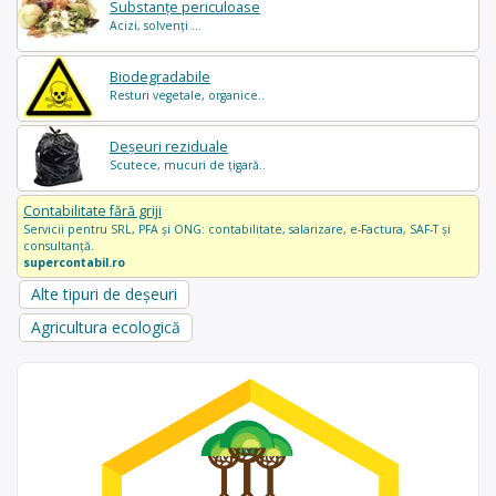
Substanțe periculoase
Acizi, solvenți ...
Biodegradabile
Resturi vegetale, organice..
Deșeuri reziduale
Scutece, mucuri de țigară..
Contabilitate fără griji
Servicii pentru SRL, PFA și ONG: contabilitate, salarizare, e-Factura, SAF-T și
consultanță.
supercontabil.ro
Alte tipuri de deșeuri
Agricultura ecologică