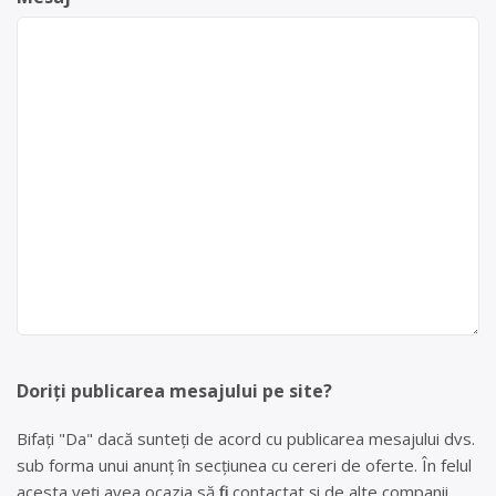
Doriți publicarea mesajului pe site?
Bifați "Da" dacă sunteți de acord cu publicarea mesajului dvs.
sub forma unui anunț în secțiunea cu cereri de oferte. În felul
acesta veți avea ocazia să fiți contactat și de alte companii