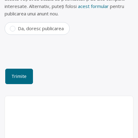
interesate. Alternativ, puteți folosi
acest formular
pentru
publicarea unui anunt nou.
Da, doresc publicarea
Cumpar deseuri
hartie/maculatura/arhiva –
MCI Invest SRL
Sc mci invest Srl cumparam deseuri
Matei Andrei
hartie/maculatura/arhiva, pretul este
acum 5 ani