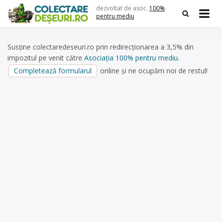
Skip
dezvoltat de asoc.
100%
to
pentru mediu
content
Susține colectaredeseuri.ro prin redirecționarea a 3,5% din
impozitul pe venit către
Asociația 100% pentru mediu
.
Completează formularul
online și ne ocupăm noi de restul!