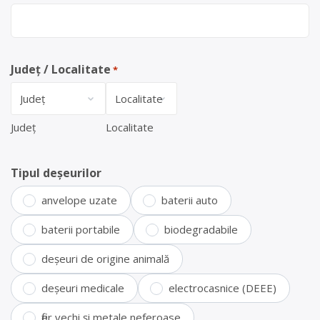
Județ / Localitate
*
Județ
Localitate
Tipul deșeurilor
anvelope uzate
baterii auto
baterii portabile
biodegradabile
deșeuri de origine animală
deșeuri medicale
electrocasnice (DEEE)
fier vechi și metale neferoase