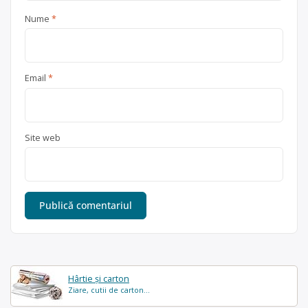
Nume
*
Email
*
Site web
Hârtie și carton
Ziare, cutii de carton...