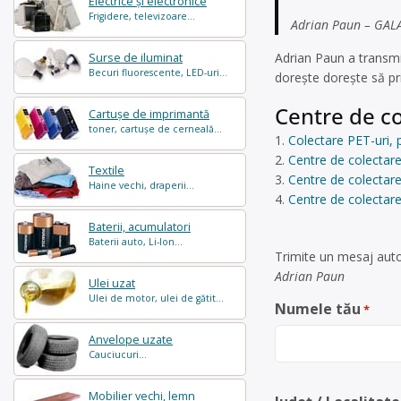
Electrice și electronice
Frigidere, televizoare...
Adrian Paun – GALAT
Adrian Paun a transmi
Surse de iluminat
Becuri fluorescente, LED-uri...
dorește dorește să pr
Centre de co
Cartușe de imprimantă
toner, cartușe de cerneală...
Colectare PET-uri, 
Centre de colectare
Textile
Centre de colectare 
Haine vechi, draperii...
Centre de colectare
Baterii, acumulatori
Baterii auto, Li-Ion...
Trimite un mesaj auto
Adrian Paun
Ulei uzat
Ulei de motor, ulei de gătit...
Numele tău
*
Anvelope uzate
Cauciucuri...
Mobilier vechi, lemn