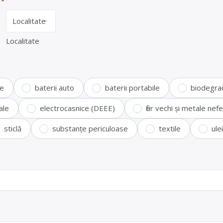
*
Localitate
te
baterii auto
baterii portabile
biodegra
ale
electrocasnice (DEEE)
fier vechi și metale ne
sticlă
substanțe periculoase
textile
ule