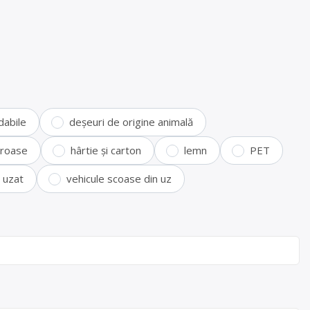
dabile
deșeuri de origine animală
feroase
hârtie și carton
lemn
PET
i uzat
vehicule scoase din uz