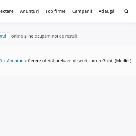
lectare
Anunțuri
Top firme
Campanii
Adaugă
rul
online și ne ocupăm noi de restul!
ă
Anunțuri
Cerere ofertă preluare deșeuri carton Galați (Modlet)