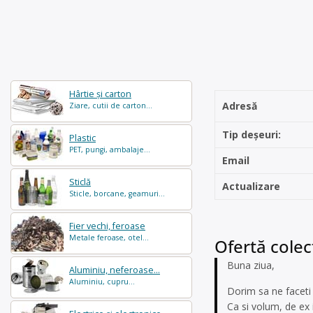
Hârtie și carton
Adresă
Ziare, cutii de carton...
Tip deșeuri:
Plastic
PET, pungi, ambalaje...
Email
Sticlă
Actualizare
Sticle, borcane, geamuri...
Fier vechi, feroase
Metale feroase, otel...
Ofertă colect
Buna ziua,
Aluminiu, neferoase...
Aluminiu, cupru...
Dorim sa ne faceti 
Ca si volum, de ex 