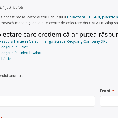
I, jud. Galați
s aceast mesaj către autorul anunțului
Colectare PET-uri, plastic
imească mesaje și de la alte centre de colectare din GALATI/Galați s
lectare care credem că ar putea răspun
plastic și hârtie în Galați - Tango Scraps Recycling Company SRL
 deșeuri în Galați
deșeuri în județul Galați
 hârtie
rului anunţului
Email
*