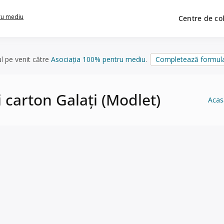
ru mediu
Centre de co
ul pe venit către
Asociația 100% pentru mediu
.
Completează formula
 carton Galați (Modlet)
Acas