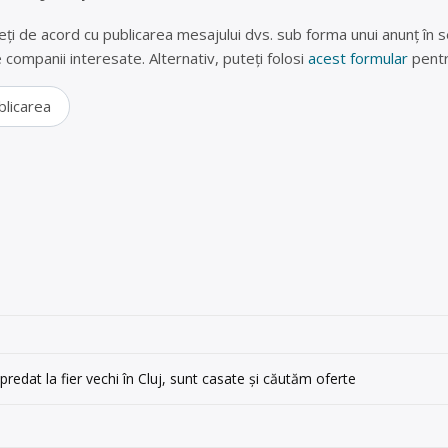
eți de acord cu publicarea mesajului dvs. sub forma unui anunț în se
lte companii interesate. Alternativ, puteți folosi
acest formular
pentr
blicarea
redat la fier vechi în Cluj, sunt casate și căutăm oferte