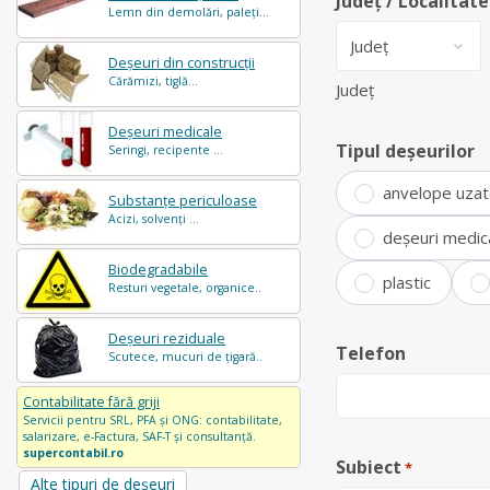
Județ / Localitate
Lemn din demolări, paleți...
Deșeuri din construcții
Cărămizi, tiglă...
Județ
Deșeuri medicale
Tipul deșeurilor
Seringi, recipente ...
anvelope uza
Substanțe periculoase
Acizi, solvenți ...
deșeuri medic
Biodegradabile
plastic
Resturi vegetale, organice..
Deșeuri reziduale
Telefon
Scutece, mucuri de țigară..
Contabilitate fără griji
Servicii pentru SRL, PFA și ONG: contabilitate,
salarizare, e-Factura, SAF-T și consultanță.
supercontabil.ro
Subiect
*
Alte tipuri de deșeuri