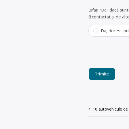
Bifați "Da" dacă sunt
fiți contactat și de a
Da, doresc pu
Navigare
10 autovehicule de p
în