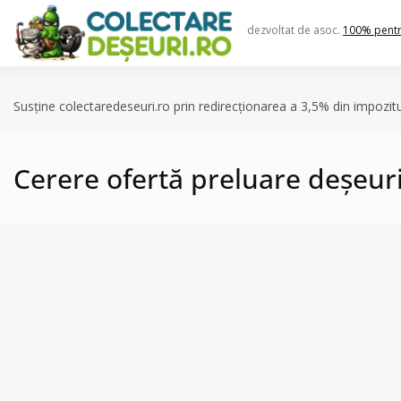
Skip
to
dezvoltat de asoc.
100% pent
content
Susține colectaredeseuri.ro prin redirecționarea a 3,5% din impozit
Cerere ofertă preluare deșeuri