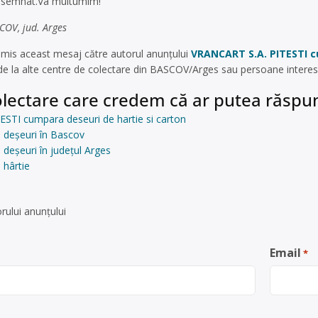
u semnat.Va multumim!
COV, jud. Arges
mis aceast mesaj către autorul anunțului
VRANCART S.A. PITESTI c
e la alte centre de colectare din BASCOV/Arges sau persoane interes
lectare care credem că ar putea răspun
STI cumpara deseuri de hartie si carton
 deșeuri în Bascov
 deșeuri în județul Arges
 hârtie
rului anunţului
Email
*