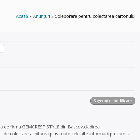
Acasă
Anunțuri
Coleborare pentru colectarea cartonului
s
Sugerați o modificare
vorba de firma GEMCREST STYLE din Bascov,cladirea
 de colectare,achitarea,plus toate celelalte informatii,precum si