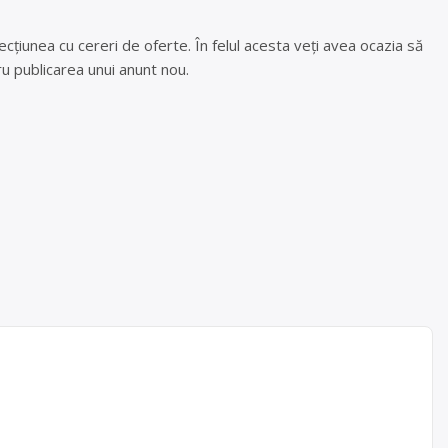
cțiunea cu cereri de oferte. În felul acesta veți avea ocazia să
u publicarea unui anunt nou.
ina
b) si
 mediu.
 la