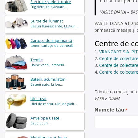
un contract pentr
Electrice și electronice
Frigidere, televizoare...
VASILE DIANA – BAS
Surse de iluminat
VASILE DIANA a trans
Becuri fluorescente, LED-uri...
primească mesaje și d
Cartușe de imprimantă
Centre de co
toner, cartușe de cerneală...
VRANCART S.A. PITE
Centre de colectare
Textile
Centre de colectare
Haine vechi, draperii...
Centre de colectare
Baterii, acumulatori
Baterii auto, Li-Ion...
Trimite un mesaj auto
VASILE DIANA
Ulei uzat
Ulei de motor, ulei de gătit...
Numele tău
*
Anvelope uzate
Cauciucuri...
Mobilier vechi, lemn