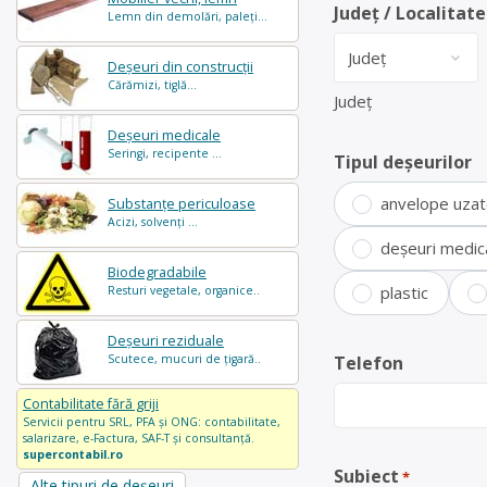
Județ / Localitate
Lemn din demolări, paleți...
Deșeuri din construcții
Cărămizi, tiglă...
Județ
Deșeuri medicale
Seringi, recipente ...
Tipul deșeurilor
anvelope uza
Substanțe periculoase
Acizi, solvenți ...
deșeuri medic
Biodegradabile
plastic
Resturi vegetale, organice..
Deșeuri reziduale
Scutece, mucuri de țigară..
Telefon
Contabilitate fără griji
Servicii pentru SRL, PFA și ONG: contabilitate,
salarizare, e-Factura, SAF-T și consultanță.
supercontabil.ro
Subiect
*
Alte tipuri de deșeuri