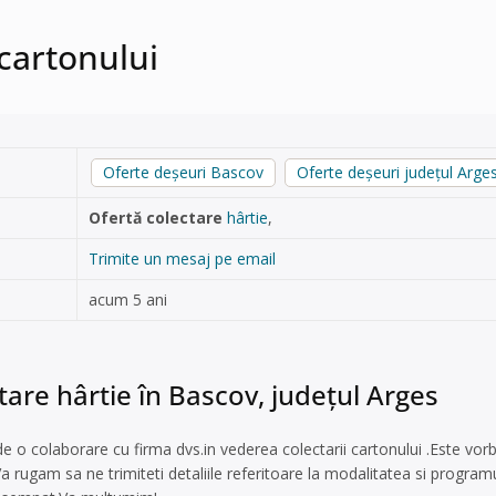
cartonului
Oferte deșeuri Bascov
Oferte deșeuri județul Arge
Ofertă colectare
hârtie
,
Trimite un mesaj pe email
acum 5 ani
tare hârtie în Bascov, județul Arges
de o colaborare cu firma dvs.in vederea colectarii cartonului .Este 
gam sa ne trimiteti detaliile referitoare la modalitatea si programul