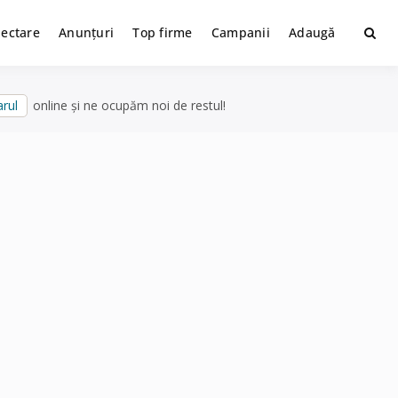
lectare
Anunțuri
Top firme
Campanii
Adaugă
rul
online și ne ocupăm noi de restul!