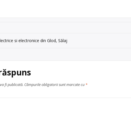
 Rotaresti DN, nr.140, com.
la iesirea din Pitesti spre Valcea, dupa Selena, pe […]
baterii auto
,
fier vechi și metale neferoase
, în
Bascov
ectrice si electronice din Glod, Sălaj
 răspuns
va fi publicată.
Câmpurile obligatorii sunt marcate cu
*