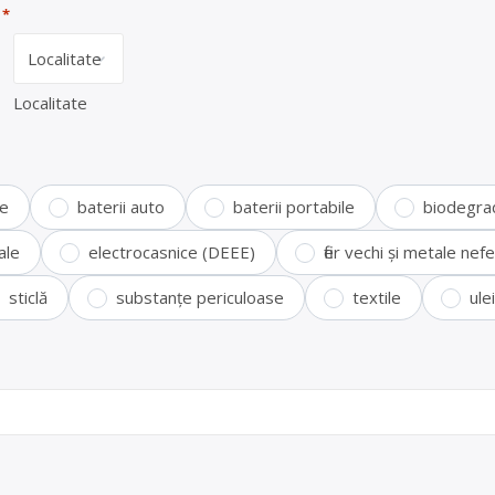
*
Localitate
te
baterii auto
baterii portabile
biodegra
ale
electrocasnice (DEEE)
fier vechi și metale ne
sticlă
substanțe periculoase
textile
ule