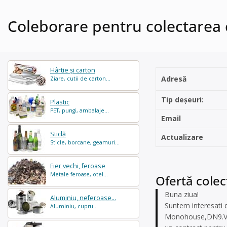
Coleborare pentru colectarea 
Hârtie și carton
Adresă
Ziare, cutii de carton...
Tip deșeuri:
Plastic
PET, pungi, ambalaje...
Email
Sticlă
Actualizare
Sticle, borcane, geamuri...
Fier vechi, feroase
Metale feroase, otel...
Ofertă colec
Buna ziua!
Aluminiu, neferoase...
Suntem interesati 
Aluminiu, cupru...
Monohouse,DN9.Va ru