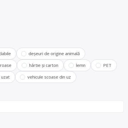
dabile
deșeuri de origine animală
feroase
hârtie și carton
lemn
PET
i uzat
vehicule scoase din uz