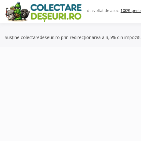
Skip
to
dezvoltat de asoc.
100% pent
content
Susține colectaredeseuri.ro prin redirecționarea a 3,5% din impozit