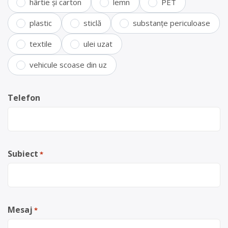
hârtie și carton
lemn
PET
plastic
sticlă
substanțe periculoase
textile
ulei uzat
vehicule scoase din uz
Telefon
Subiect
*
Mesaj
*