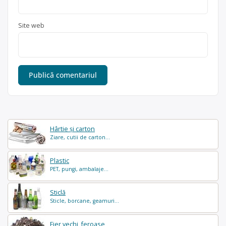
Site web
Hârtie și carton
Ziare, cutii de carton...
Plastic
PET, pungi, ambalaje...
Sticlă
Sticle, borcane, geamuri...
Fier vechi, feroase