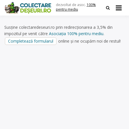
Skip
dezvoltat de asoc.
100%
to
pentru mediu
content
Susține colectaredeseuri.ro prin redirecționarea a 3,5% din
impozitul pe venit către
Asociația 100% pentru mediu
.
Completează formularul
online și ne ocupăm noi de restul!