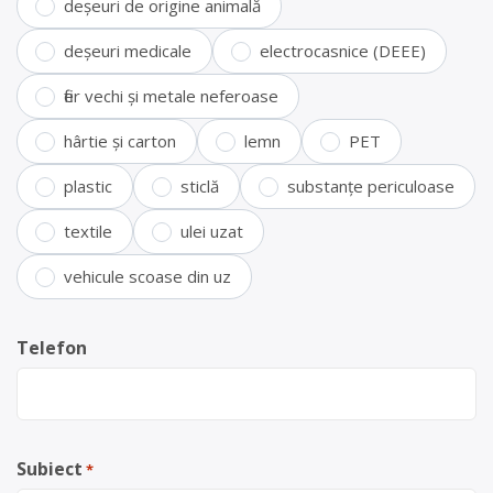
deșeuri de origine animală
deșeuri medicale
electrocasnice (DEEE)
fier vechi și metale neferoase
hârtie și carton
lemn
PET
plastic
sticlă
substanțe periculoase
textile
ulei uzat
vehicule scoase din uz
Telefon
Subiect
*