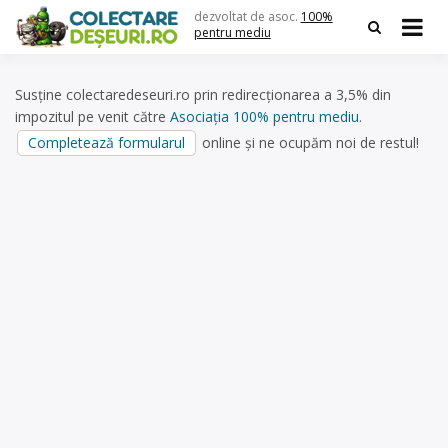
Skip
dezvoltat de asoc.
100%
to
pentru mediu
content
Susține colectaredeseuri.ro prin redirecționarea a 3,5% din
impozitul pe venit către
Asociația 100% pentru mediu
.
Completează formularul
online și ne ocupăm noi de restul!