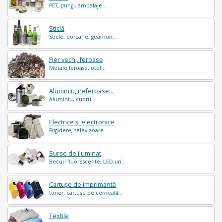
PET, pungi, ambalaje...
Sticlă
Sticle, borcane, geamuri...
Fier vechi, feroase
Metale feroase, otel...
Aluminiu, neferoase...
Aluminiu, cupru...
Electrice și electronice
Frigidere, televizoare...
Surse de iluminat
Becuri fluorescente, LED-uri...
Cartușe de imprimantă
toner, cartușe de cerneală...
Textile