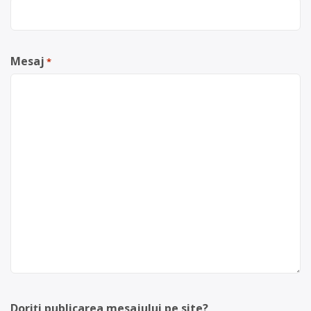
Mesaj
*
Doriți publicarea mesajului pe site?