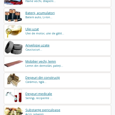
Haine vechi, draperii...
Baterii, acumulatori
Baterii auto, Li-Ion...
Ulei uzat
Ulei de motor, ulei de gătit...
Anvelope uzate
Cauciucuri...
Mobilier vechi, lemn
Lemn din demolări, paleți...
Deșeuri din construcții
Cărămizi, tiglă...
Deșeuri medicale
Seringi, recipente ...
Substanțe periculoase
Acizi, solvenți ...