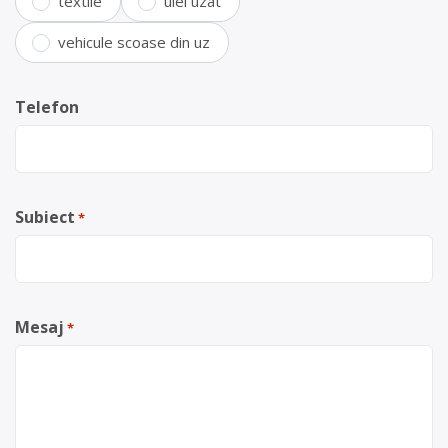
textile
ulei uzat
vehicule scoase din uz
Telefon
Subiect
*
Mesaj
*