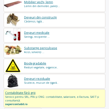
Mobilier vechi, lemn
Lemn din demolări, paleți...
Deșeuri din construcții
Cărămizi, tiglă...
Deșeuri medicale
Seringi, recipente ...
Substanțe periculoase
Acizi, solvenți ...
Biodegradabile
Resturi vegetale, organice..
Deșeuri reziduale
Scutece, mucuri de țigară..
Contabilitate fără griji
Servicii pentru SRL, PFA și ONG: contabilitate, salarizare, e-Factura, SAF-T și
consultanță.
supercontabil.ro