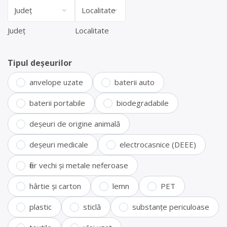
Județ
Localitate
Tipul deșeurilor
anvelope uzate
baterii auto
baterii portabile
biodegradabile
deșeuri de origine animală
deșeuri medicale
electrocasnice (DEEE)
fier vechi și metale neferoase
hârtie și carton
lemn
PET
plastic
sticlă
substanțe periculoase