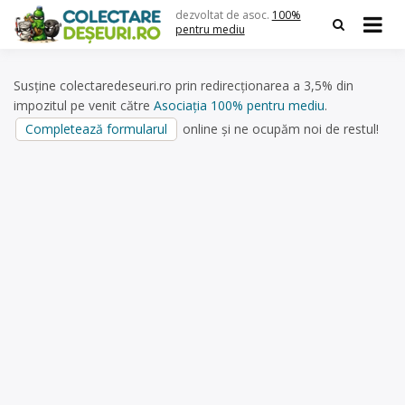
Skip
dezvoltat de asoc.
100%
to
pentru mediu
content
Susține colectaredeseuri.ro prin redirecționarea a 3,5% din
impozitul pe venit către
Asociația 100% pentru mediu
.
Completează formularul
online și ne ocupăm noi de restul!