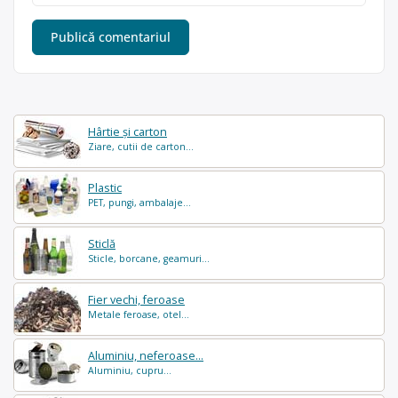
Hârtie și carton
Ziare, cutii de carton...
Plastic
PET, pungi, ambalaje...
Sticlă
Sticle, borcane, geamuri...
Fier vechi, feroase
Metale feroase, otel...
Aluminiu, neferoase...
Aluminiu, cupru...