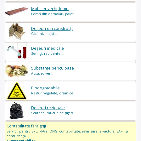
Mobilier vechi, lemn
Lemn din demolări, paleți...
Deșeuri din construcții
Cărămizi, tiglă...
Deșeuri medicale
Seringi, recipente ...
Substanțe periculoase
Acizi, solvenți ...
Biodegradabile
Resturi vegetale, organice..
Deșeuri reziduale
Scutece, mucuri de țigară..
Contabilitate fără griji
Servicii pentru SRL, PFA și ONG: contabilitate, salarizare, e-Factura, SAF-T și
consultanță.
supercontabil.ro