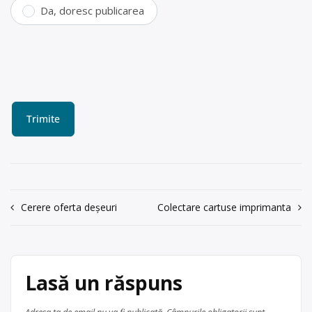
Da, doresc publicarea
Navigare
Cerere oferta deșeuri
Colectare cartuse imprimanta
în
articole
Lasă un răspuns