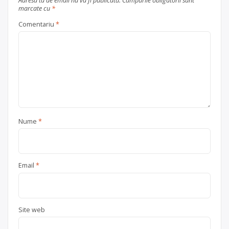
Adresa ta de email nu va fi publicată.
Câmpurile obligatorii sunt
marcate cu
*
Comentariu
*
Nume
*
Email
*
Site web