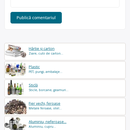
Hârtie și carton
Ziare, cutii de carton...
Plastic
PET, pungi, ambalaje...
Sticlă
Sticle, borcane, geamuri...
Fier vechi, feroase
Metale feroase, otel...
Aluminiu, neferoase...
Aluminiu, cupru...