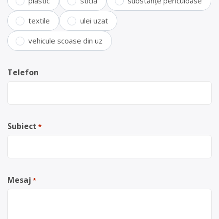
plastic
sticlă
substanțe periculoase
textile
ulei uzat
vehicule scoase din uz
Telefon
Subiect
*
Mesaj
*