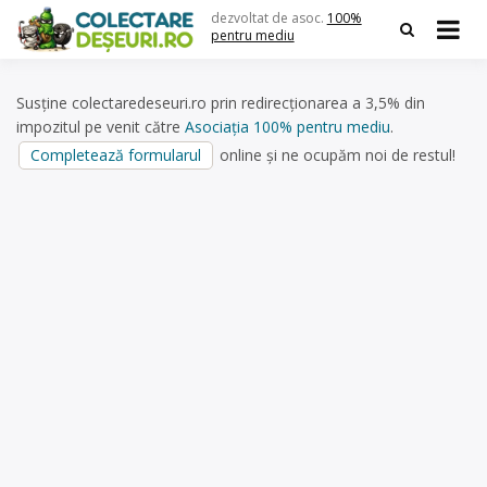
Skip
dezvoltat de asoc.
100%
to
pentru mediu
content
Susține colectaredeseuri.ro prin redirecționarea a 3,5% din
impozitul pe venit către
Asociația 100% pentru mediu
.
Completează formularul
online și ne ocupăm noi de restul!